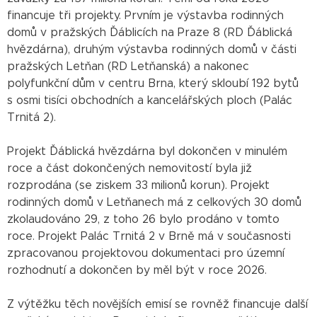
financuje tři projekty. Prvním je výstavba rodinných
domů v pražských Ďáblicích na Praze 8 (RD Ďáblická
hvězdárna), druhým výstavba rodinných domů v části
pražských Letňan (RD Letňanská) a nakonec
polyfunkční dům v centru Brna, který skloubí 192 bytů
s osmi tisíci obchodních a kancelářských ploch (Palác
Trnitá 2).
Projekt Ďáblická hvězdárna byl dokončen v minulém
roce a část dokončených nemovitostí byla již
rozprodána (se ziskem 33 milionů korun). Projekt
rodinných domů v Letňanech má z celkových 30 domů
zkolaudováno 29, z toho 26 bylo prodáno v tomto
roce. Projekt Palác Trnitá 2 v Brně má v současnosti
zpracovanou projektovou dokumentaci pro územní
rozhodnutí a dokončen by měl být v roce 2026.
Z výtěžku těch novějších emisí se rovněž financuje další