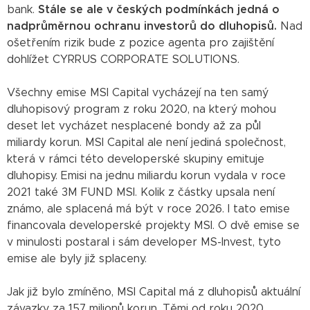
bank.
Stále se ale v českých podmínkách jedná o
nadprůměrnou ochranu investorů do dluhopisů.
Nad
ošetřením rizik bude z pozice agenta pro zajištění
dohlížet CYRRUS CORPORATE SOLUTIONS.
Všechny emise MSI Capital vycházejí na ten samý
dluhopisový program z roku 2020, na který mohou
deset let vycházet nesplacené bondy až za půl
miliardy korun. MSI Capital ale není jediná společnost,
která v rámci této developerské skupiny emituje
dluhopisy. Emisi na jednu miliardu korun vydala v roce
2021 také 3M FUND MSI. Kolik z částky upsala není
známo, ale splacená má být v roce 2026. I tato emise
financovala developerské projekty MSI. O dvě emise se
v minulosti postaral i sám developer MS-Invest, tyto
emise ale byly již splaceny.
Jak již bylo zmíněno, MSI Capital má z dluhopisů aktuální
závazky za 157 milionů korun. Těmi od roku 2020