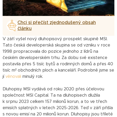
Chci si přečíst zjednodušený obsah
článku
V září vyšel nový dluhopisový prospekt skupině MSI.
Tato česká developerská skupina se od vzniku v roce
1998 propracovala do pozice jednoho z lídrů na
českém developerském trhu. Za dobu své existence
postavila přes 5 tisíc bytů a rodinných domů a přes 40
tisíc m² obchodních ploch a kanceláří. Podrobně jsme se
jí
věnovali
minulý rok.
Dluhopisy MSI vydává od roku 2020 přes účelovou
společnost MSI Capital. Ta na dluhopisech dlužila
k srpnu 2023 celkem 157 milionů korun, a to ve třech
emisích splatných v letech 2025-2026. Teď v září přišla
s novou emisí na 20 milionů korun. Dluhopisy jsou tříleté