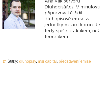
Analytik serveru
Dluhopisář.cz. V minulosti
připravoval či řídil
dluhopisové emise za
jednotky miliard korun. Je
tedy spíše praktikem, než
teoretikem.
Štítky:
dluhopisy
,
msi capital
,
představení emise