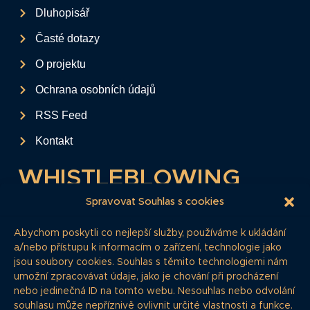
Dluhopisář
Časté dotazy
O projektu
Ochrana osobních údajů
RSS Feed
Kontakt
WHISTLEBLOWING
Tento formulář slouží k anonymnímu zaslání
Spravovat Souhlas s cookies
podkladů a informací k firemním
Abychom poskytli co nejlepší služby, používáme k ukládání
dluhopisům.
a/nebo přístupu k informacím o zařízení, technologie jako
jsou soubory cookies. Souhlas s těmito technologiemi nám
Pokud si myslíte, že máte informace, o
umožní zpracovávat údaje, jako je chování při procházení
kterých by redakce měla vědět, zde nám je
nebo jedinečná ID na tomto webu. Nesouhlas nebo odvolání
můžete poskytnout.
souhlasu může nepříznivě ovlivnit určité vlastnosti a funkce.