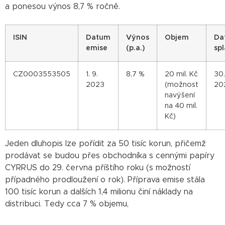
a ponesou výnos 8,7 % ročně.
I
SIN
Datum
Výnos
Objem
Da
emise
(p.a.)
spl
CZ0003553505
1. 9.
8,7 %
20 mil. Kč
30.
2023
(možnost
20
navýšení
na 40 mil.
Kč)
Jeden dluhopis lze pořídit za 50 tisíc korun, přičemž
prodávat se budou přes obchodníka s cennými papíry
CYRRUS do 29. června příštího roku (s možností
případného prodloužení o rok). Příprava emise stála
100 tisíc korun a dalších 1,4 milionu činí náklady na
distribuci. Tedy cca 7 % objemu,