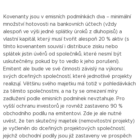
Kovenanty jsou v emisních podmínkách dva – minimální
množství hotovosti na bankovních účtech (vždy
alespoň ve výši jedné splátky úroků z dluhopisů) a
vlastní kapitál, který musí tvořit alespoň 20 % aktiv (s
tímto kovenantem souvisí i distribuce zisku nebo
splátek jistin úvěrů od společníků, které nesmí být
uskutečněny, pokud by to vedlo k jeho porušení).
Emitent ale bude ve své činnosti závislý na výkonu
svých dceřiných společností, které jednotlivé projekty
realizují. Většinu svého majetku má totiž v pohledávkách
za těmito společnostmi, a na ty se omezení míry
zadlužení podle emisních podmínek nevztahuje. Pro
vyšší ochranu investorů je rovněž zastaveno 90 %
obchodního podílu na emitentovi. Zde je ale nutné
uvést, že ten skutečný majetek (nemovitostní projekty)
je vyčleněn do dceřiných projektových společností,
jejichž obchodní podíly jsou již zastaveny ve prospěch