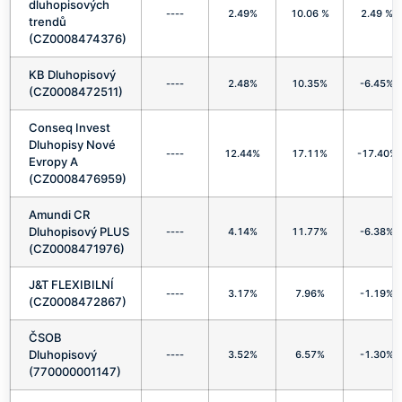
dluhopisových
----
2.49%
10.06 %
2.49 %
trendů
(CZ0008474376)
KB Dluhopisový
----
2.48%
10.35%
-6.45%
(CZ0008472511)
Conseq Invest
Dluhopisy Nové
----
12.44%
17.11%
-17.40%
Evropy A
(CZ0008476959)
Amundi CR
Dluhopisový PLUS
----
4.14%
11.77%
-6.38%
(CZ0008471976)
J&T FLEXIBILNÍ
----
3.17%
7.96%
-1.19%
(CZ0008472867)
ČSOB
Dluhopisový
----
3.52%
6.57%
-1.30%
(770000001147)