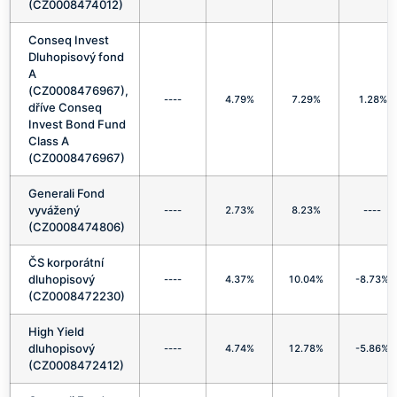
(CZ0008474012)
Conseq Invest
Dluhopisový fond
A
(CZ0008476967),
----
4.79%
7.29%
1.28%
dříve Conseq
Invest Bond Fund
Class A
(CZ0008476967)
Generali Fond
vyvážený
----
2.73%
8.23%
----
(CZ0008474806)
ČS korporátní
dluhopisový
----
4.37%
10.04%
-8.73%
(CZ0008472230)
High Yield
dluhopisový
----
4.74%
12.78%
-5.86%
(CZ0008472412)