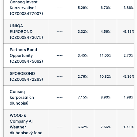
Conseq Invest
Konzervativní
----
5.29%
6.70%
3.86%
(CZ0008477007)
UNIQA
EUROBOND
----
3.32%
4.56%
-9.18%
(CZ0008473675)
Partners Bond
Opportunity
----
3.45%
11.05%
2.70%
(CZ0008475662)
SPOROBOND
----
2.76%
10.82%
-5.36%
(CZ0008472263)
Conseq
korporátních
----
7.15%
8.90%
1.98%
dluhopisů
WOOD &
Company All
Weather
----
6.62%
7.56%
-0.90%
dluhopisový fond