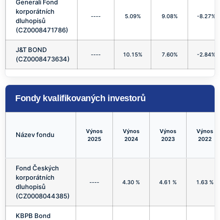
Generali Fond
korporátních
----
5.09%
9.08%
-8.27%
dluhopisů
(CZ0008471786)
J&T BOND
----
10.15%
7.60%
-2.84%
(CZ0008473634)
Fondy kvalifikovaných investorů
Výnos
Výnos
Výnos
Výnos
Název fondu
2025
2024
2023
2022
Fond Českých
korporátních
----
4.30 %
4.61 %
1.63 %
dluhopisů
(CZ0008044385)
KBPB Bond