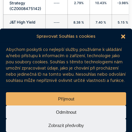
Strategy
----
2.79%
10.43%
-3.98%
(CZ0008475142)
J&T High Yield
----
8.38 %
7.40 %
5.15 %
EnCor Fixed
Spravovat Souhlas s cookies
Income Strategy
----
6.65 %
8.92 %
3.73 %
podfond
Abychom poskytli co nejlepší služby, používáme k ukládání
(CZ0008043106)
a/nebo přístupu k informacím o zařízení, technologie jako
jsou soubory cookies. Souhlas s těmito technologiemi nám
umožní zpracovávat údaje, jako je chování při procházení
nebo jedinečná ID na tomto webu. Nesouhlas nebo odvolání
souhlasu může nepříznivě ovlivnit určité vlastnosti a funkce.
Příjmout
Odmítnout
Vše o dluhopisech na jednom místě
Zobrazit předvolby