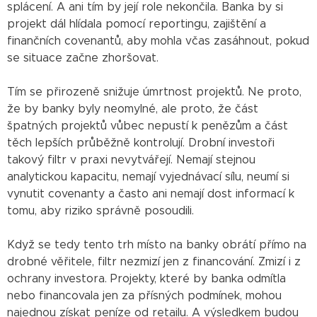
splácení. A ani tím by její role nekončila. Banka by si
projekt dál hlídala pomocí reportingu, zajištění a
finančních covenantů, aby mohla včas zasáhnout, pokud
se situace začne zhoršovat.
Tím se přirozeně snižuje úmrtnost projektů. Ne proto,
že by banky byly neomylné, ale proto, že část
špatných projektů vůbec nepustí k penězům a část
těch lepších průběžně kontrolují. Drobní investoři
takový filtr v praxi nevytvářejí. Nemají stejnou
analytickou kapacitu, nemají vyjednávací sílu, neumí si
vynutit covenanty a často ani nemají dost informací k
tomu, aby riziko správně posoudili.
Když se tedy tento trh místo na banky obrátí přímo na
drobné věřitele, filtr nezmizí jen z financování. Zmizí i z
ochrany investora. Projekty, které by banka odmítla
nebo financovala jen za přísných podmínek, mohou
najednou získat peníze od retailu. A výsledkem budou