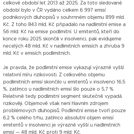
celkové období let 2013 až 2025. Za toto sledované
období bylo v ČR vydáno celkem 6 997 emisí
podnikových dluhopisů v souhrnném objemu 899 mld.
Kč. Z toho 843 mld. Kč připadalo na nadlimitní emise a
56 mld. Kč na emise podlimitní. U emitentů, kteří do
konce roku 2025 skončili v insolvenci, pak evidujeme
necelých 48 mld. Kč v nadlimitních emisích a zhruba 9
mld. Kč v emisích podlimitních.
Je pravda, že podlimitní emise vykazují výrazně vyšší
relativní míru rizikovosti. Z celkového objemu
podlimitních emisí skončilo u emitentů v insolvenci 16,5
%, zatímco u nadlimitních emisí šlo pouze o 5,7 %.
Relativně tedy podlimitní segment skutečně vypadá
rizikověji. Objemově však není hlavním zdrojem
problémových dluhopisů. Podlimitní emise tvoří pouze
6,2 % celého trhu, zatímco absolutní objem emisí
emitentů v insolvenci je výrazně vyšší u nadlimitních
emisí — 48 mld. Kč proti 9 mld. Kč.