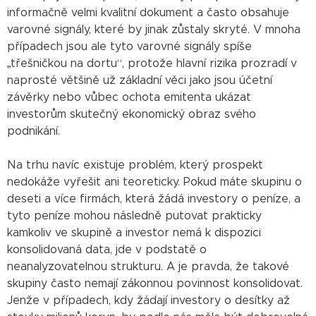
informačně velmi kvalitní dokument a často obsahuje
varovné signály, které by jinak zůstaly skryté. V mnoha
případech jsou ale tyto varovné signály spíše
„třešničkou na dortu“, protože hlavní rizika prozradí v
naprosté většině už základní věci jako jsou účetní
závěrky nebo vůbec ochota emitenta ukázat
investorům skutečný ekonomický obraz svého
podnikání.
Na trhu navíc existuje problém, který prospekt
nedokáže vyřešit ani teoreticky. Pokud máte skupinu o
deseti a více firmách, která žádá investory o peníze, a
tyto peníze mohou následně putovat prakticky
kamkoliv ve skupině a investor nemá k dispozici
konsolidovaná data, jde v podstatě o
neanalyzovatelnou strukturu. A je pravda, že takové
skupiny často nemají zákonnou povinnost konsolidovat.
Jenže v případech, kdy žádají investory o desítky až