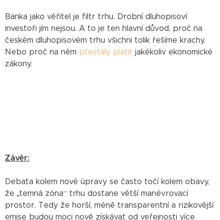
Banka jako věřitel je filtr trhu. Drobní dluhopisoví
investoři jím nejsou. A to je ten hlavní důvod, proč na
českém dluhopisovém trhu všichni tolik řešíme krachy.
Nebo proč na něm
přestaly platit
jakékoliv ekonomické
zákony.
Závěr:
Debata kolem nové úpravy se často točí kolem obavy,
že „temná zóna“ trhu dostane větší manévrovací
prostor. Tedy že horší, méně transparentní a rizikovější
emise budou moci nově získávat od veřejnosti více