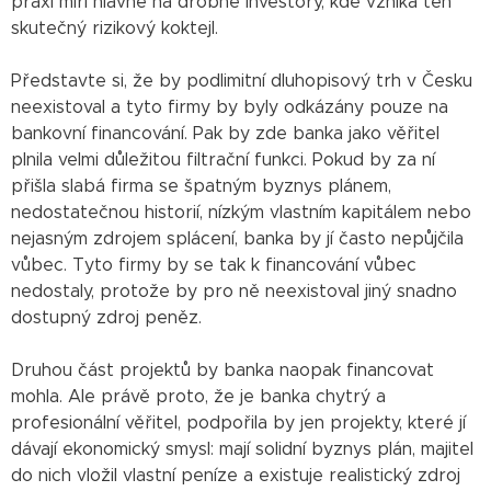
praxi míří hlavně na drobné investory, kde vzniká ten
skutečný rizikový koktejl.
Představte si, že by podlimitní dluhopisový trh v Česku
neexistoval a tyto firmy by byly odkázány pouze na
bankovní financování. Pak by zde banka jako věřitel
plnila velmi důležitou filtrační funkci. Pokud by za ní
přišla slabá firma se špatným byznys plánem,
nedostatečnou historií, nízkým vlastním kapitálem nebo
nejasným zdrojem splácení, banka by jí často nepůjčila
vůbec. Tyto firmy by se tak k financování vůbec
nedostaly, protože by pro ně neexistoval jiný snadno
dostupný zdroj peněz.
Druhou část projektů by banka naopak financovat
mohla. Ale právě proto, že je banka chytrý a
profesionální věřitel, podpořila by jen projekty, které jí
dávají ekonomický smysl: mají solidní byznys plán, majitel
do nich vložil vlastní peníze a existuje realistický zdroj