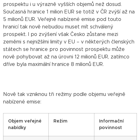
prospektu i u výrazně vyšších objemů než dosud.
Současná hranice 1 milion EUR se totiž v ČR zvýší až na
5 milionů EUR. Veřejně nabízené emise pod touto
hranicí tak nově nebudou muset mít schválený
prospekt. I po zvýšení však Česko zůstane mezi
zeměmi s nejnižšími limity v EU – v některých členských
státech se hranice pro povinnost prospektu může
nově pohybovat až na úrovni 12 milionů EUR, zatímco
dříve byla maximální hranice 8 milionů EUR.
Nově tak vzniknou tři režimy podle objemu veřejně
nabízené emise:
Objem veřejné
Režim
Informační
nabídky
povinnost