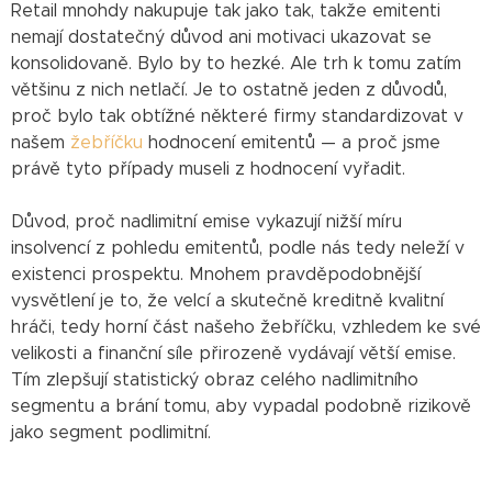
Retail mnohdy nakupuje tak jako tak, takže emitenti
nemají dostatečný důvod ani motivaci ukazovat se
konsolidovaně. Bylo by to hezké. Ale trh k tomu zatím
většinu z nich netlačí. Je to ostatně jeden z důvodů,
proč bylo tak obtížné některé firmy standardizovat v
našem
žebříčku
hodnocení emitentů — a proč jsme
právě tyto případy museli z hodnocení vyřadit.
Důvod, proč nadlimitní emise vykazují nižší míru
insolvencí z pohledu emitentů, podle nás tedy neleží v
existenci prospektu. Mnohem pravděpodobnější
vysvětlení je to, že velcí a skutečně kreditně kvalitní
hráči, tedy horní část našeho žebříčku, vzhledem ke své
velikosti a finanční síle přirozeně vydávají větší emise.
Tím zlepšují statistický obraz celého nadlimitního
segmentu a brání tomu, aby vypadal podobně rizikově
jako segment podlimitní.