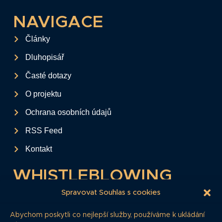
NAVIGACE
Články
Dluhopisář
Časté dotazy
O projektu
Ochrana osobních údajů
RSS Feed
Kontakt
WHISTLEBLOWING
Tento formulář slouží k anonymnímu zaslání
Spravovat Souhlas s cookies
podkladů a informací k firemním
Abychom poskytli co nejlepší služby, používáme k ukládání
dluhopisům.