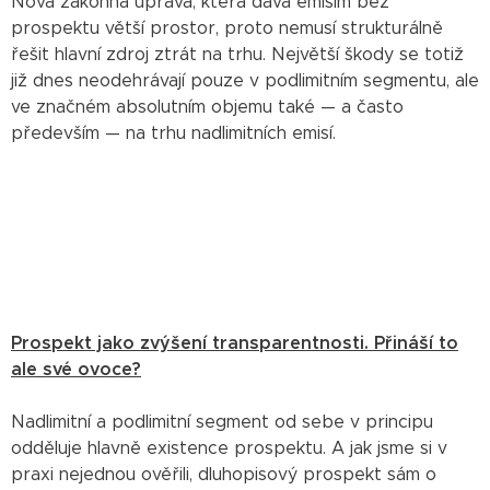
Nová zákonná úprava, která dává emisím bez
prospektu větší prostor, proto nemusí strukturálně
řešit hlavní zdroj ztrát na trhu. Největší škody se totiž
již dnes neodehrávají pouze v podlimitním segmentu, ale
ve značném absolutním objemu také — a často
především — na trhu nadlimitních emisí.
Prospekt jako zvýšení transparentnosti. Přináší to
ale své ovoce?
Nadlimitní a podlimitní segment od sebe v principu
odděluje hlavně existence prospektu. A jak jsme si v
praxi nejednou ověřili, dluhopisový prospekt sám o