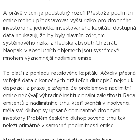
A právě v tom je podstatný rozdíl. Přestože podlimitní
emise mohou představovat vyšší riziko pro drobného
investora na jednotku investovaného kapitálu, dostupná
data neukazují, že by byly hlavním zdrojem
systémového rizika z hlediska absolutních ztrát.
Naopak, v absolutních objemech jsou systémově
mnohem významnější nadlimitní emise.
To platí i z pohledu retailového kapitálu. Ačkoliv přesná
veřejná data o konečných držitelích dluhopisů nejsou k
dispozici, z praxe je zřejmé, že problémové nadlimitní
emise nebývají výhradně institucionální záležitostí. Řada
emitentů z nadlimitního trhu, kteří skončili v insolvenci,
měla své dluhopisy upsané dominantně drobnými
investory. Problém českého dluhopisového trhu tak
neleží primárně v samotné podlimitnosti emise.