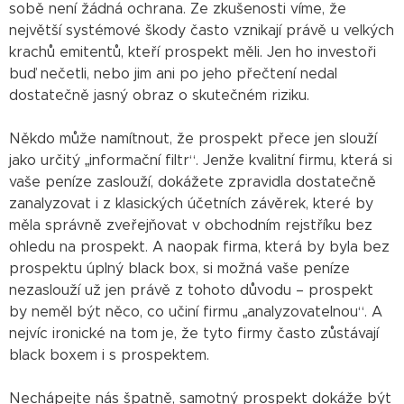
sobě není žádná ochrana. Ze zkušenosti víme, že
největší systémové škody často vznikají právě u velkých
krachů emitentů, kteří prospekt měli. Jen ho investoři
buď nečetli, nebo jim ani po jeho přečtení nedal
dostatečně jasný obraz o skutečném riziku.
Někdo může namítnout, že prospekt přece jen slouží
jako určitý „informační filtr“. Jenže kvalitní firmu, která si
vaše peníze zaslouží, dokážete zpravidla dostatečně
zanalyzovat i z klasických účetních závěrek, které by
měla správně zveřejňovat v obchodním rejstříku bez
ohledu na prospekt. A naopak firma, která by byla bez
prospektu úplný black box, si možná vaše peníze
nezaslouží už jen právě z tohoto důvodu – prospekt
by neměl být něco, co učiní firmu „analyzovatelnou“. A
nejvíc ironické na tom je, že tyto firmy často zůstávají
black boxem i s prospektem.
Nechápejte nás špatně, samotný prospekt dokáže být