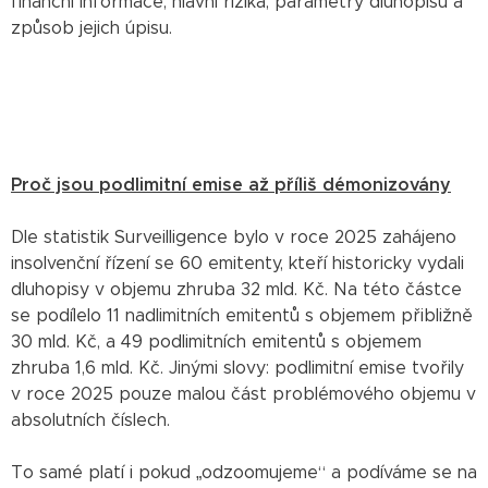
finanční informace, hlavní rizika, parametry dluhopisů a
způsob jejich úpisu.
Proč jsou podlimitní emise až příliš démonizovány
Dle statistik Surveilligence bylo v roce 2025 zahájeno
insolvenční řízení se 60 emitenty, kteří historicky vydali
dluhopisy v objemu zhruba 32 mld. Kč. Na této částce
se podílelo 11 nadlimitních emitentů s objemem přibližně
30 mld. Kč, a 49 podlimitních emitentů s objemem
zhruba 1,6 mld. Kč. Jinými slovy: podlimitní emise tvořily
v roce 2025 pouze malou část problémového objemu v
absolutních číslech.
To samé platí i pokud „odzoomujeme“ a podíváme se na