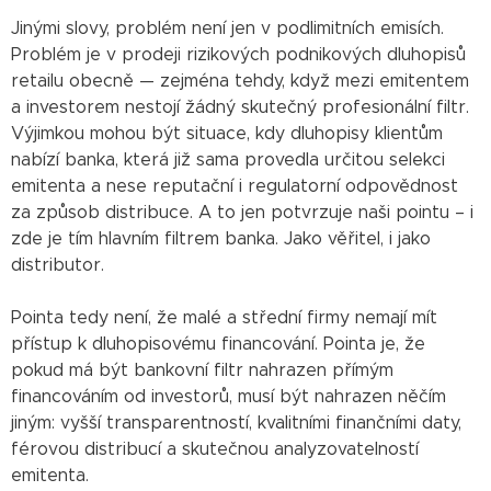
Jinými slovy, problém není jen v podlimitních emisích.
Problém je v prodeji rizikových podnikových dluhopisů
retailu obecně — zejména tehdy, když mezi emitentem
a investorem nestojí žádný skutečný profesionální filtr.
Výjimkou mohou být situace, kdy dluhopisy klientům
nabízí banka, která již sama provedla určitou selekci
emitenta a nese reputační i regulatorní odpovědnost
za způsob distribuce. A to jen potvrzuje naši pointu – i
zde je tím hlavním filtrem banka. Jako věřitel, i jako
distributor.
Pointa tedy není, že malé a střední firmy nemají mít
přístup k dluhopisovému financování. Pointa je, že
pokud má být bankovní filtr nahrazen přímým
financováním od investorů, musí být nahrazen něčím
jiným: vyšší transparentností, kvalitními finančními daty,
férovou distribucí a skutečnou analyzovatelností
emitenta.