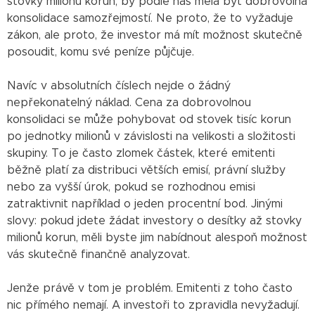
stovky milionů korun, by podle nás měla být dobrovolná
konsolidace samozřejmostí. Ne proto, že to vyžaduje
zákon, ale proto, že investor má mít možnost skutečně
posoudit, komu své peníze půjčuje.
Navíc v absolutních číslech nejde o žádný
nepřekonatelný náklad. Cena za dobrovolnou
konsolidaci se může pohybovat od stovek tisíc korun
po jednotky milionů v závislosti na velikosti a složitosti
skupiny. To je často zlomek částek, které emitenti
běžně platí za distribuci větších emisí, právní služby
nebo za vyšší úrok, pokud se rozhodnou emisi
zatraktivnit například o jeden procentní bod. Jinými
slovy: pokud jdete žádat investory o desítky až stovky
milionů korun, měli byste jim nabídnout alespoň možnost
vás skutečně finančně analyzovat.
Jenže právě v tom je problém. Emitenti z toho často
nic přímého nemají. A investoři to zpravidla nevyžadují.