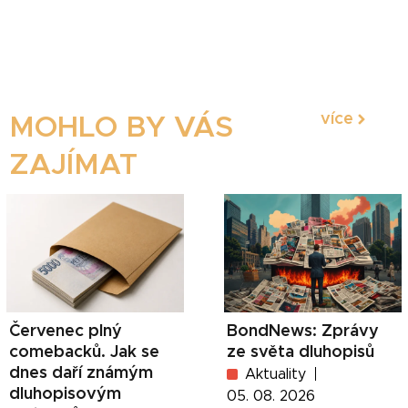
více
MOHLO BY VÁS
ZAJÍMAT
Červenec plný
BondNews: Zprávy
comebacků. Jak se
ze světa dluhopisů
dnes daří známým
Aktuality
dluhopisovým
05. 08. 2026