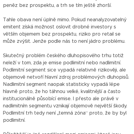
peněz bez prospektu, a trh se tím ještě zhorší.
Tahle obava není úplně mimo. Pokud neanalyzovatelný
emitent získá možnost oslovit drobné investory s
větším objemem bez prospektu, riziko pro retail se
může zvýšit. Jenže podle nás to není jádro problému.
Skutečný problém českého dluhopisového trhu totiž
neleží v tom, zda je emise podlimitní nebo nadlimitní.
Podlimitní segment sice vypadá relativně rizikověji, ale
objemově netvoří hlavní zdroj problémových dluhopisů.
Nadlimitní segment naopak statisticky vypadá lépe
hlavně proto, že ho táhnou velké, kvalitnější a často
institucionálně působící emise. I přesto ale právě v
nadlimitním segmentu vznikají objemově největší škody.
Podlimitní trh tedy není „temná zóna“ proto, že by byl
podlimitní.