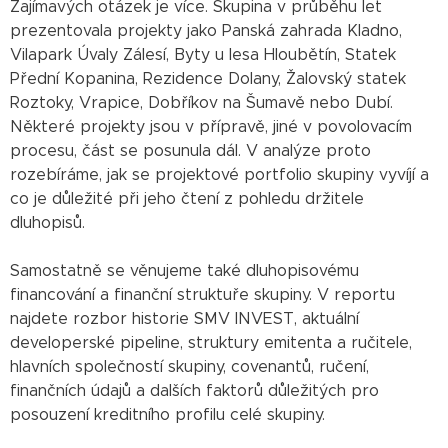
Zajímavých otázek je více. Skupina v průběhu let
prezentovala projekty jako Panská zahrada Kladno,
Vilapark Úvaly Zálesí, Byty u lesa Hloubětín, Statek
Přední Kopanina, Rezidence Dolany, Žalovský statek
Roztoky, Vrapice, Dobříkov na Šumavě nebo Dubí.
Některé projekty jsou v přípravě, jiné v povolovacím
procesu, část se posunula dál. V analýze proto
rozebíráme, jak se projektové portfolio skupiny vyvíjí a
co je důležité při jeho čtení z pohledu držitele
dluhopisů.
Samostatně se věnujeme také dluhopisovému
financování a finanční struktuře skupiny. V reportu
najdete rozbor historie SMV INVEST, aktuální
developerské pipeline, struktury emitenta a ručitele,
hlavních společností skupiny, covenantů, ručení,
finančních údajů a dalších faktorů důležitých pro
posouzení kreditního profilu celé skupiny.