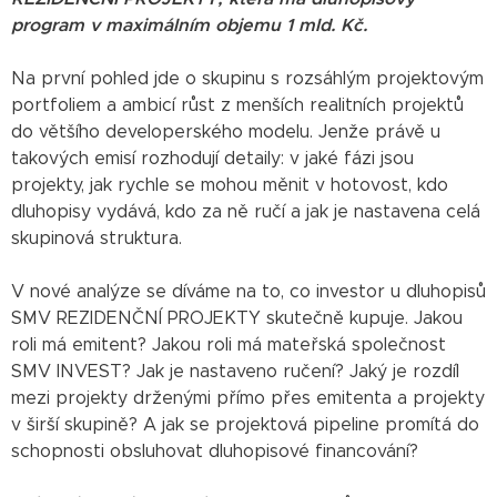
program v maximálním objemu 1 mld. Kč.
Na první pohled jde o skupinu s rozsáhlým projektovým
portfoliem a ambicí růst z menších realitních projektů
do většího developerského modelu. Jenže právě u
takových emisí rozhodují detaily: v jaké fázi jsou
projekty, jak rychle se mohou měnit v hotovost, kdo
dluhopisy vydává, kdo za ně ručí a jak je nastavena celá
skupinová struktura.
V nové analýze se díváme na to, co investor u dluhopisů
SMV REZIDENČNÍ PROJEKTY skutečně kupuje. Jakou
roli má emitent? Jakou roli má mateřská společnost
SMV INVEST? Jak je nastaveno ručení? Jaký je rozdíl
mezi projekty drženými přímo přes emitenta a projekty
v širší skupině? A jak se projektová pipeline promítá do
schopnosti obsluhovat dluhopisové financování?