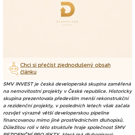
Chci si přečíst zjednodušený obsah
článku
SMV INVEST je česká developerská skupina zaměřená
na nemovitostní projekty v České republice. Historicky
skupina prezentovala především menší rekonstrukční
a rezidenční projekty, v posledních letech však začala
rozvíjet výrazně větší developerskou pipeline
financovanou mimo jiné prostřednictvím dluhopisů.
Důležitou roli v této struktuře hraje společnost SMV
REZIDENČNÍ PROJEKTY, která má dluhopisový