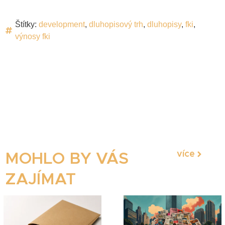
Štítky:
development
,
dluhopisový trh
,
dluhopisy
,
fki
,
výnosy fki
více
MOHLO BY VÁS
ZAJÍMAT