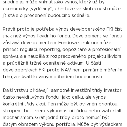
snadno jej může vnímat jako výnos, který už byl
ekonomicky „vydělaný“, přestože ve skutečnosti může
jít stále o přecenění budoucího scénáře.
Právě proto je potřeba výnos developerského FKI číst
jinak než výnos likvidního fondu. Development ve fondu
zůstává developmentem. Fondová struktura může
přinést regulaci, reporting, depozitáře a profesionální
správu, ale neudělá z rozpracovaného projektu likvidní
a průběžně tržně ocenitelné aktivum. U části
developerských FKI proto NAV není primárně měřením
trhu, ale kvalifikovaným odhadem budoucnosti.
Další vrstvu přidávají i samotné investiční třídy. Investor
často nevidí „výnos fondu“ jako celku, ale výnos
konkrétní třídy akcií. Ten může být ovlivněn prioritou,
stropem, bufferem, výkonnostní třídou nebo waterfall
mechanismem. Graf jedné třídy proto nemusí být
čistým obrazem výkonu portfolia. Může být výsledkem