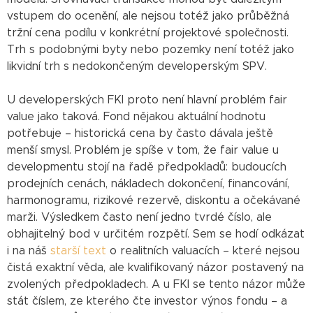
vstupem do ocenění, ale nejsou totéž jako průběžná
tržní cena podílu v konkrétní projektové společnosti.
Trh s podobnými byty nebo pozemky není totéž jako
likvidní trh s nedokončeným developerským SPV.
U developerských FKI proto není hlavní problém fair
value jako taková. Fond nějakou aktuální hodnotu
potřebuje – historická cena by často dávala ještě
menší smysl. Problém je spíše v tom, že fair value u
developmentu stojí na řadě předpokladů: budoucích
prodejních cenách, nákladech dokončení, financování,
harmonogramu, rizikové rezervě, diskontu a očekávané
marži. Výsledkem často není jedno tvrdé číslo, ale
obhajitelný bod v určitém rozpětí. Sem se hodí odkázat
i na náš
starší text
o realitních valuacích – které nejsou
čistá exaktní věda, ale kvalifikovaný názor postavený na
zvolených předpokladech. A u FKI se tento názor může
stát číslem, ze kterého čte investor výnos fondu – a