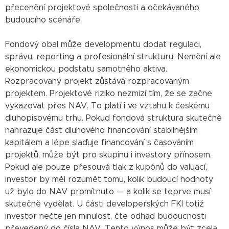
přecenění projektové společnosti a očekávaného
budoucího scénáře.
Fondový obal může developmentu dodat regulaci,
správu, reporting a profesionální strukturu. Nemění ale
ekonomickou podstatu samotného aktiva.
Rozpracovaný projekt zůstává rozpracovaným
projektem. Projektové riziko nezmizí tím, že se začne
vykazovat přes NAV. To platí i ve vztahu k českému
dluhopisovému trhu. Pokud fondová struktura skutečně
nahrazuje část dluhového financování stabilnějším
kapitálem a lépe slaďuje financování s časováním
projektů, může být pro skupinu i investory přínosem.
Pokud ale pouze přesouvá tlak z kupónů do valuací,
investor by měl rozumět tomu, kolik budoucí hodnoty
už bylo do NAV promítnuto — a kolik se teprve musí
skutečně vydělat. U části developerských FKI totiž
investor nečte jen minulost, čte odhad budoucnosti
převedený do čísla NAV. Tento výnos může být zcela