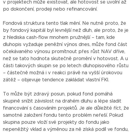
v projektech může existovat, ale hotovost se uvolní až
po dokončení, prodeji nebo refinancování.
Fondová struktura tento tlak mění. Ne nutně proto, že
by fondový kapitál byl levnější než dluh, ale proto, že je
z hlediska cash-flow mnohem pružnější – tam, kde
dluhopis vyžaduje peněžní výnos dnes, může fond část
očekávaného výnosu promítnout přes růst NAV dříve,
než se tato hodnota skutečně promění v hotovost. A u
části takových skupin se po letech dluhopisového růstu
– částečně možná i v reakci právě na vyšší úrokovou
zátěž – objevuje tendence zakládat vlastní FKI.
To může být zdravý posun, pokud fond pomáhá
skupině snížit závislost na drahém dluhu a lépe sladit
financování s časováním projektů. Je ale důležité říct, že
samotné založení fondu tento problém neřeší. Pokud
skupina pouze vloží své projekty do fondu jako
nepeněžitý vklad a výměnou za ně získá podíl ve fondu,