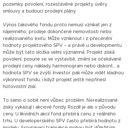
pozemky, povolení, rozestavěné projekty, úvěry,
smlouvy a budoucí prodejní plány.
Výnos takového fondu proto nemusí vznikat jen z
nájemného, prodeje dokončené nemovitosti nebo
realizovaného exitu. Může vzniknout i z přecenění
hodnoty projektového SPV – a právě u developmentu
může být tato složka velmi významná. Projekt získá
povolení, posune se ve výstavbě, změní se očekávané
prodejní ceny, náklady, harmonogram nebo diskont… a
hodnota SPV se zvýší. Investor pak může vidět kladnou
výkonnost fondu, i když projekt ještě nepřinesl
hotovostní zisk.
To samo o sobě není vůbec problém. Nerealizované
zisky vykazují i akciové fondy. Rozdíl je ale v původu
ceny. U likvidních akcií fond přebírá cenu z reálného
trhu. U developerského SPV často přebírá hodnotu z
modelu. Srovnávací transakce mohou být důležitým