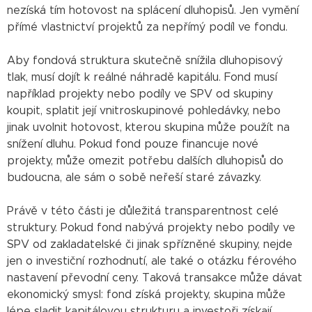
nezíská tím hotovost na splácení dluhopisů. Jen vymění
přímé vlastnictví projektů za nepřímý podíl ve fondu.
Aby fondová struktura skutečně snížila dluhopisový
tlak, musí dojít k reálné náhradě kapitálu. Fond musí
například projekty nebo podíly ve SPV od skupiny
koupit, splatit její vnitroskupinové pohledávky, nebo
jinak uvolnit hotovost, kterou skupina může použít na
snížení dluhu. Pokud fond pouze financuje nové
projekty, může omezit potřebu dalších dluhopisů do
budoucna, ale sám o sobě neřeší staré závazky.
Právě v této části je důležitá transparentnost celé
struktury. Pokud fond nabývá projekty nebo podíly ve
SPV od zakladatelské či jinak spřízněné skupiny, nejde
jen o investiční rozhodnutí, ale také o otázku férového
nastavení převodní ceny. Taková transakce může dávat
ekonomický smysl: fond získá projekty, skupina může
lépe sladit kapitálovou strukturu a investoři získají