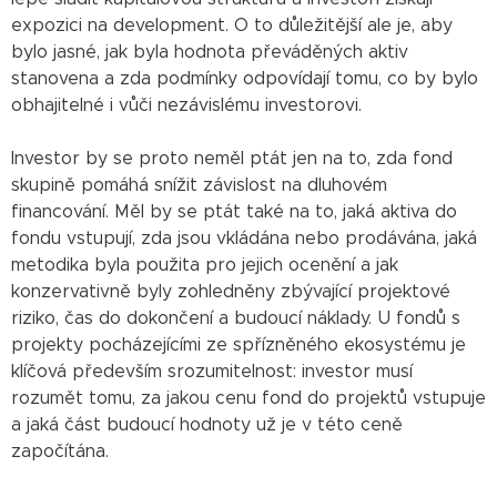
expozici na development. O to důležitější ale je, aby
bylo jasné, jak byla hodnota převáděných aktiv
stanovena a zda podmínky odpovídají tomu, co by bylo
obhajitelné i vůči nezávislému investorovi.
Investor by se proto neměl ptát jen na to, zda fond
skupině pomáhá snížit závislost na dluhovém
financování. Měl by se ptát také na to, jaká aktiva do
fondu vstupují, zda jsou vkládána nebo prodávána, jaká
metodika byla použita pro jejich ocenění a jak
konzervativně byly zohledněny zbývající projektové
riziko, čas do dokončení a budoucí náklady. U fondů s
projekty pocházejícími ze spřízněného ekosystému je
klíčová především srozumitelnost: investor musí
rozumět tomu, za jakou cenu fond do projektů vstupuje
a jaká část budoucí hodnoty už je v této ceně
započítána.