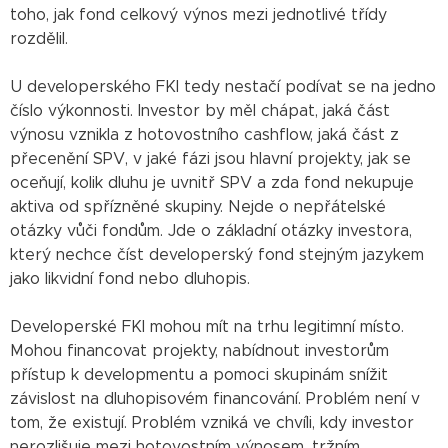
toho, jak fond celkový výnos mezi jednotlivé třídy
rozdělil.
U developerského FKI tedy nestačí podívat se na jedno
číslo výkonnosti. Investor by měl chápat, jaká část
výnosu vznikla z hotovostního cashflow, jaká část z
přecenění SPV, v jaké fázi jsou hlavní projekty, jak se
oceňují, kolik dluhu je uvnitř SPV a zda fond nekupuje
aktiva od spřízněné skupiny. Nejde o nepřátelské
otázky vůči fondům. Jde o základní otázky investora,
který nechce číst developerský fond stejným jazykem
jako likvidní fond nebo dluhopis.
Developerské FKI mohou mít na trhu legitimní místo.
Mohou financovat projekty, nabídnout investorům
přístup k developmentu a pomoci skupinám snížit
závislost na dluhopisovém financování. Problém není v
tom, že existují. Problém vzniká ve chvíli, kdy investor
nerozlišuje mezi hotovostním výnosem, tržním