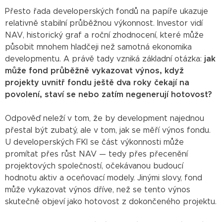
Přesto řada developerských fondů na papíře ukazuje
relativně stabilní průběžnou výkonnost. Investor vidí
NAV, historický graf a roční zhodnocení, které může
působit mnohem hladčeji než samotná ekonomika
developmentu. A právě tady vzniká základní otázka:
jak
může fond průběžně vykazovat výnos, když
projekty uvnitř fondu ještě dva roky čekají na
povolení, staví se nebo zatím negenerují hotovost?
Odpověď neleží v tom, že by development najednou
přestal být zubatý, ale v tom, jak se měří výnos fondu.
U developerských FKI se část výkonnosti může
promítat přes růst NAV — tedy přes přecenění
projektových společností, očekávanou budoucí
hodnotu aktiv a oceňovací modely. Jinými slovy, fond
může vykazovat výnos dříve, než se tento výnos
skutečně objeví jako hotovost z dokončeného projektu.