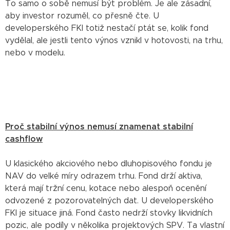
To samo o sobě nemusí být problém. Je ale zásadní,
aby investor rozuměl, co přesně čte. U
developerského FKI totiž nestačí ptát se, kolik fond
vydělal, ale jestli tento výnos vznikl v hotovosti, na trhu,
nebo v modelu.
Proč stabilní výnos nemusí znamenat stabilní
cashflow
U klasického akciového nebo dluhopisového fondu je
NAV do velké míry odrazem trhu. Fond drží aktiva,
která mají tržní cenu, kotace nebo alespoň ocenění
odvozené z pozorovatelných dat. U developerského
FKI je situace jiná. Fond často nedrží stovky likvidních
pozic, ale podíly v několika projektových SPV. Ta vlastní