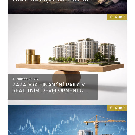
DLUHOPISOVÉ VĚŘITELE S-24
ČLÁNKY
4. dubna 2026
PARADOX FINANČNÍ PÁKY V
REALITNÍM DEVELOPMENTU A
JAK SE NA NI DÍVAT Z
POHLEDU DLUHOPISOVÉHO
INVESTORA
ČLÁNKY