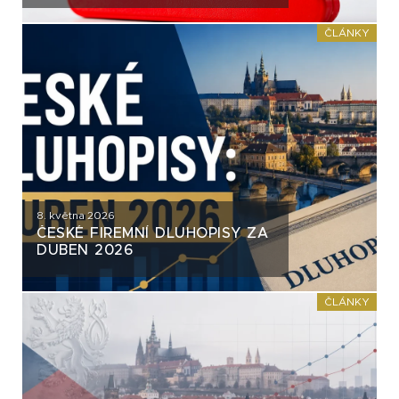
PŘEHLÍŽÍ. A TÝKÁ SE HLAVNĚ
TĚCH „HEZČÍCH“ PAPÍRŮ
ČLÁNKY
8. května 2026
ČESKÉ FIREMNÍ DLUHOPISY ZA
DUBEN 2026
ČLÁNKY