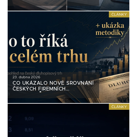
OPTIKOU AKCIÍ. A FIRMY I
PORADCI TOHO VYUŽÍVAJÍ
ČLÁNKY
23. dubna 2026
CO UKÁZALO NOVÉ SROVNÁNÍ
ČESKÝCH FIREMNÍCH
DLUHOPISŮ
ČLÁNKY