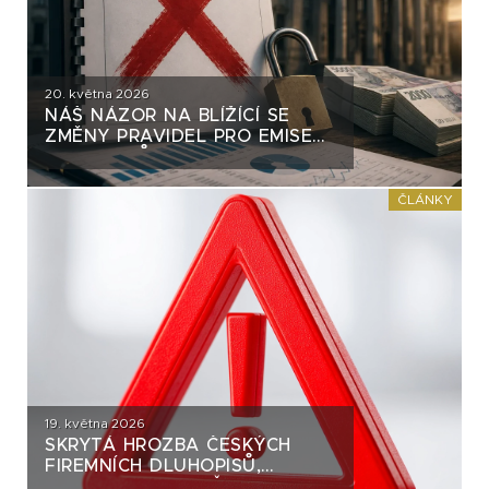
20. května 2026
NÁŠ NÁZOR NA BLÍŽÍCÍ SE
ZMĚNY PRAVIDEL PRO EMISE
DLUHOPISŮ
ČLÁNKY
19. května 2026
SKRYTÁ HROZBA ČESKÝCH
FIREMNÍCH DLUHOPISŮ,
KTEROU SKORO VŠICHNI