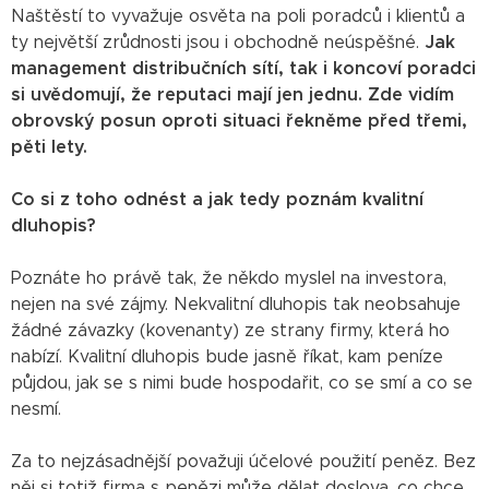
Naštěstí to vyvažuje osvěta na poli poradců i klientů a
ty největší zrůdnosti jsou i obchodně neúspěšné.
Jak
management distribučních sítí, tak i koncoví poradci
si uvědomují, že reputaci mají jen jednu. Zde vidím
obrovský posun oproti situaci řekněme před třemi,
pěti lety.
Co si z toho odnést a jak tedy poznám kvalitní
dluhopis?
Poznáte ho právě tak, že někdo myslel na investora,
nejen na své zájmy. Nekvalitní dluhopis tak neobsahuje
žádné závazky (kovenanty) ze strany firmy, která ho
nabízí. Kvalitní dluhopis bude jasně říkat, kam peníze
půjdou, jak se s nimi bude hospodařit, co se smí a co se
nesmí.
Za to nejzásadnější považuji účelové použití peněz. Bez
něj si totiž firma s penězi může dělat doslova, co chce.