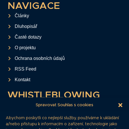
NAVIGACE
Články
Dluhopisář
Časté dotazy
O projektu
Ochrana osobních údajů
RSS Feed
Kontakt
WHISTLEBLOWING
Tento formulář slouží k anonymnímu zaslání
Spravovat Souhlas s cookies
podkladů a informací k firemním
Abychom poskytli co nejlepší služby, používáme k ukládání
dluhopisům.
a/nebo přístupu k informacím o zařízení, technologie jako