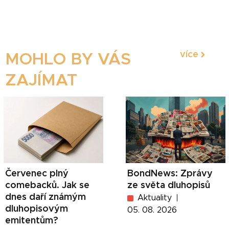
více
MOHLO BY VÁS
ZAJÍMAT
Červenec plný
BondNews: Zprávy
comebacků. Jak se
ze světa dluhopisů
dnes daří známým
Aktuality
dluhopisovým
05. 08. 2026
emitentům?