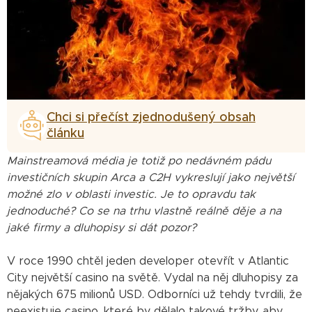
Chci si přečíst zjednodušený obsah
článku
Mainstreamová média je totiž po nedávném pádu
investičních skupin Arca a C2H vykreslují jako největší
možné zlo v oblasti investic. Je to opravdu tak
jednoduché? Co se na trhu vlastně reálně děje a na
jaké firmy a dluhopisy si dát pozor?
V roce 1990 chtěl jeden developer otevřít v Atlantic
City největší casino na světě. Vydal na něj dluhopisy za
nějakých 675 milionů USD. Odborníci už tehdy tvrdili, že
neexistuje casino, které by dělalo takové tržby, aby