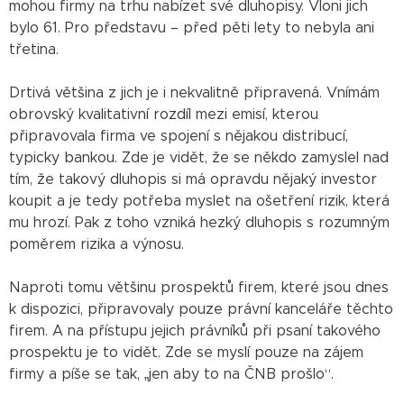
mohou firmy na trhu nabízet své dluhopisy. Vloni jich
bylo 61. Pro představu – před pěti lety to nebyla ani
třetina.
Drtivá většina z jich je i nekvalitně připravená. Vnímám
obrovský kvalitativní rozdíl mezi emisí, kterou
připravovala firma ve spojení s nějakou distribucí,
typicky bankou. Zde je vidět, že se někdo zamyslel nad
tím, že takový dluhopis si má opravdu nějaký investor
koupit a je tedy potřeba myslet na ošetření rizik, která
mu hrozí. Pak z toho vzniká hezký dluhopis s rozumným
poměrem rizika a výnosu.
Naproti tomu většinu prospektů firem, které jsou dnes
k dispozici, připravovaly pouze právní kanceláře těchto
firem. A na přístupu jejich právníků při psaní takového
prospektu je to vidět. Zde se myslí pouze na zájem
firmy a píše se tak, „jen aby to na ČNB prošlo“.