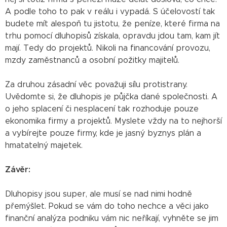
A podle toho to pak v reálu i vypadá. S účelovostí tak
budete mít alespoň tu jistotu, že peníze, které firma na
trhu pomocí dluhopisů získala, opravdu jdou tam, kam jít
mají. Tedy do projektů. Nikoli na financování provozu,
mzdy zaměstnanců a osobní požitky majitelů.
Za druhou zásadní věc považuji sílu protistrany.
Uvědomte si, že dluhopis je půjčka dané společnosti. A
o jeho splacení či nesplacení tak rozhoduje pouze
ekonomika firmy a projektů. Myslete vždy na to nejhorší
a vybírejte pouze firmy, kde je jasný byznys plán a
hmatatelný majetek.
Závěr:
Dluhopisy jsou super, ale musí se nad nimi hodně
přemýšlet. Pokud se vám do toho nechce a věci jako
finanční analýza podniku vám nic neříkají, vyhněte se jim