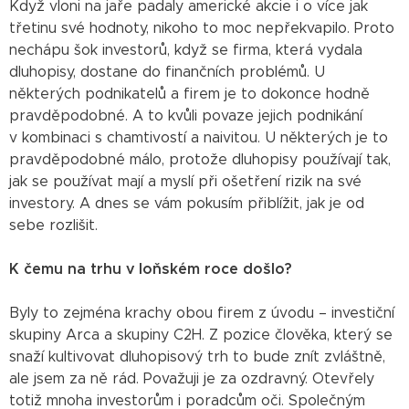
Když vloni na jaře padaly americké akcie i o více jak
třetinu své hodnoty, nikoho to moc nepřekvapilo. Proto
nechápu šok investorů, když se firma, která vydala
dluhopisy, dostane do finančních problémů. U
některých podnikatelů a firem je to dokonce hodně
pravděpodobné. A to kvůli povaze jejich podnikání
v kombinaci s chamtivostí a naivitou. U některých je to
pravděpodobné málo, protože dluhopisy používají tak,
jak se používat mají a myslí při ošetření rizik na své
investory. A dnes se vám pokusím přiblížit, jak je od
sebe rozlišit.
K čemu na trhu v loňském roce došlo?
Byly to zejména krachy obou firem z úvodu – investiční
skupiny Arca a skupiny C2H. Z pozice člověka, který se
snaží kultivovat dluhopisový trh to bude znít zvláštně,
ale jsem za ně rád. Považuji je za ozdravný. Otevřely
totiž mnoha investorům i poradcům oči. Společným