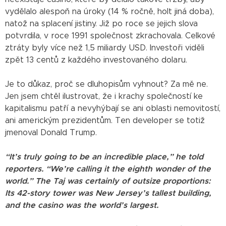
vydělalo alespoň na úroky (14 % ročně, holt jiná doba),
natož na splacení jistiny. Již po roce se jejich slova
potvrdila, v roce 1991 společnost zkrachovala. Celkové
ztráty byly více než 1,5 miliardy USD. Investoři viděli
zpět 13 centů z každého investovaného dolaru.
Je to důkaz, proč se dluhopisům vyhnout? Za mě ne.
Jen jsem chtěl ilustrovat, že i krachy společností ke
kapitalismu patří a nevyhýbají se ani oblasti nemovitostí,
ani americkým prezidentům. Ten developer se totiž
jmenoval Donald Trump.
“It’s truly going to be an incredible place,” he told
reporters. “We’re calling it the eighth wonder of the
world.” The Taj was certainly of outsize proportions:
Its 42-story tower was New Jersey’s tallest building,
and the casino was the world’s largest.