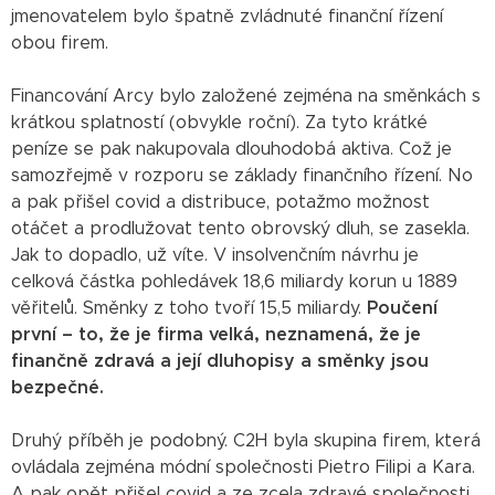
jmenovatelem bylo špatně zvládnuté finanční řízení
obou firem.
Financování Arcy bylo založené zejména na směnkách s
krátkou splatností (obvykle roční). Za tyto krátké
peníze se pak nakupovala dlouhodobá aktiva. Což je
samozřejmě v rozporu se základy finančního řízení. No
a pak přišel covid a distribuce, potažmo možnost
otáčet a prodlužovat tento obrovský dluh, se zasekla.
Jak to dopadlo, už víte. V insolvenčním návrhu je
celková částka pohledávek 18,6 miliardy korun u 1889
věřitelů. Směnky z toho tvoří 15,5 miliardy.
Poučení
první – to, že je firma velká, neznamená, že je
finančně zdravá a její dluhopisy a směnky jsou
bezpečné.
Druhý příběh je podobný. C2H byla skupina firem, která
ovládala zejména módní společnosti Pietro Filipi a Kara.
A pak opět přišel covid a ze zcela zdravé společnosti