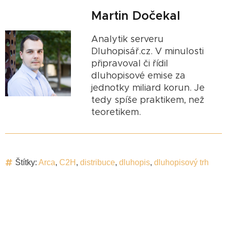
Martin Dočekal
Analytik serveru
Dluhopisář.cz. V minulosti
připravoval či řídil
dluhopisové emise za
jednotky miliard korun. Je
tedy spíše praktikem, než
teoretikem.
Štítky:
Arca
,
C2H
,
distribuce
,
dluhopis
,
dluhopisový trh