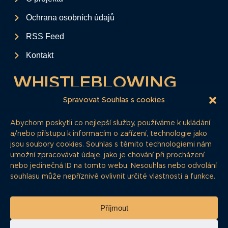
Ochrana osobních údajů
RSS Feed
Kontakt
WHISTLEBLOWING
Tento formulář slouží k anonymnímu zaslání
Spravovat Souhlas s cookies
podkladů a informací k firemním
Abychom poskytli co nejlepší služby, používáme k ukládání
dluhopisům.
a/nebo přístupu k informacím o zařízení, technologie jako
jsou soubory cookies. Souhlas s těmito technologiemi nám
Pokud si myslíte, že máte informace, o
umožní zpracovávat údaje, jako je chování při procházení
kterých by redakce měla vědět, zde nám je
nebo jedinečná ID na tomto webu. Nesouhlas nebo odvolání
můžete poskytnout.
souhlasu může nepříznivě ovlivnit určité vlastnosti a funkce.
Whistleblowing
Příjmout