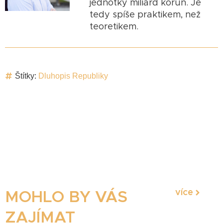
jednotky miliard korun. Je
tedy spíše praktikem, než
teoretikem.
Štítky:
Dluhopis Republiky
více
MOHLO BY VÁS
ZAJÍMAT