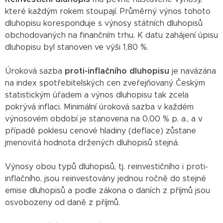
které každým rokem stoupají. Průměrný výnos tohoto
dluhopisu koresponduje s výnosy státních dluhopisů
obchodovaných na finančním trhu. K datu zahájení úpisu
dluhopisu byl stanoven ve výši 1,80 %.
Úroková sazba
proti-inflačního dluhopisu
je navázána
na index spotřebitelských cen zveřejňovaný Českým
statistickým úřadem a výnos dluhopisu tak zcela
pokrývá inflaci. Minimální úroková sazba v každém
výnosovém období je stanovena na 0,00 % p. a., a v
případě poklesu cenové hladiny (deflace) zůstane
jmenovitá hodnota držených dluhopisů stejná.
Výnosy obou typů dluhopisů, tj. reinvestičního i proti-
inflačního, jsou reinvestovány jednou ročně do stejné
emise dluhopisů a podle zákona o daních z příjmů jsou
osvobozeny od daně z příjmů.