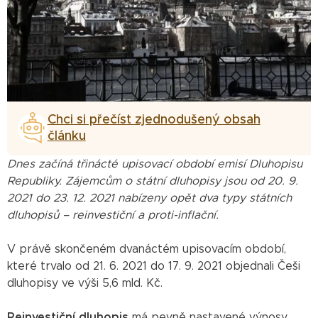
Chci si přečíst zjednodušený obsah
článku
Dnes začíná třinácté upisovací období emisí Dluhopisu
Republiky. Zájemcům o státní dluhopisy jsou od 20. 9.
2021 do 23. 12. 2021 nabízeny opět dva typy státních
dluhopisů – reinvestiční a proti-inflační.
V právě skončeném dvanáctém upisovacím období,
které trvalo od 21. 6. 2021 do 17. 9. 2021 objednali Češi
dluhopisy ve výši 5,6 mld. Kč.
Reinvestiční dluhopis
má pevně nastavené výnosy,