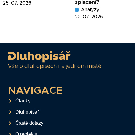
splacení?
25. 07. 2026
Analýzy
22. 07. 2026
Vše o dluhopisech na jednom místě
NAVIGACE
Články
Dluhopisář
Časté dotazy
O projektu