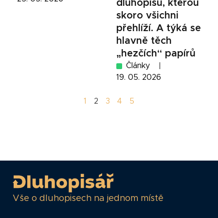
dluhopisů, kterou
skoro všichni
přehlíží. A týká se
hlavně těch
„hezčích“ papírů
Články
19. 05. 2026
1
2
3
4
5
Vše o dluhopisech na jednom místě