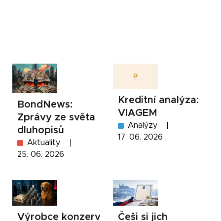
Kreditní analýza:
BondNews:
VIAGEM
Zprávy ze světa
Analýzy
dluhopisů
17. 06. 2026
Aktuality
25. 06. 2026
Výrobce konzerv
Češi si jich