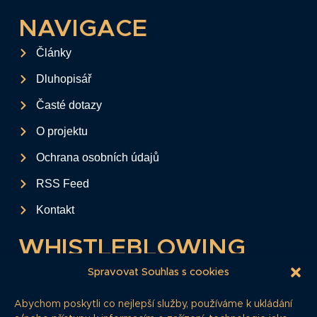
NAVIGACE
Články
Dluhopisář
Časté dotazy
O projektu
Ochrana osobních údajů
RSS Feed
Kontakt
WHISTLEBLOWING
Tento formulář slouží k anonymnímu zaslání
Spravovat Souhlas s cookies
podkladů a informací k firemním
Abychom poskytli co nejlepší služby, používáme k ukládání
dluhopisům.