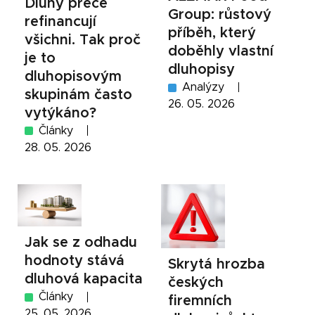
Dluhy přece
Group: růstový
refinancují
příběh, který
všichni. Tak proč
doběhly vlastní
je to
dluhopisy
dluhopisovým
Analýzy
skupinám často
26. 05. 2026
vytýkáno?
Články
28. 05. 2026
Jak se z odhadu
hodnoty stává
Skrytá hrozba
dluhová kapacita
českých
Články
firemních
25. 05. 2026