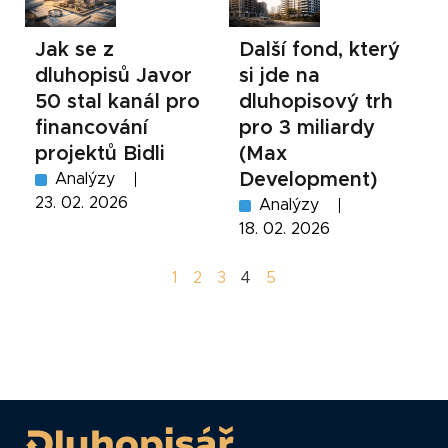
Jak se z
Další fond, který
dluhopisů Javor
si jde na
50 stal kanál pro
dluhopisový trh
financování
pro 3 miliardy
projektů Bidli
(Max
Development)
Analýzy
23. 02. 2026
Analýzy
18. 02. 2026
1
2
3
4
5