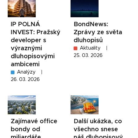
BondNews:
IP POLNÁ
Zprávy ze světa
INVEST: Pražský
dluhopisů
developer s
výraznými
Aktuality
25. 03. 2026
dluhopisovými
ambicemi
Analýzy
26. 03. 2026
Zajímavé office
Další ukázka, co
bondy od
všechno snese
miliardáře
náš dluhopisový