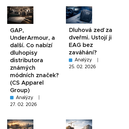
Dluhová zeď za
GAP,
dveřmi. Ustojí ji
UnderArmour, a
EAG bez
další. Co nabízí
zaváhání?
dluhopisy
distributora
Analýzy
25. 02. 2026
známých
módních značek?
(CS Apparel
Group)
Analýzy
27. 02. 2026