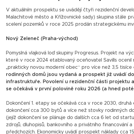
V aktuálním prospektu se uvádějí čtyři rezidenční devel
Malachitové město a Křížovnické sady) skupina stále prac
scelení pozemků v roce 2025 prodán strategickému inv
Nový Zeleneč (Praha-východ)
Pomyslná vlajková loď skupiny Progresus. Projekt na výc
které v roce 2024 etablovaný oceňovatel Savills ocenil 
„prakticky novou moderní obec“ pro více než 3,5 tisíce
rodinných domů jsou vydaná a prospekt již uvádí do
infrastruktuře. Povolení u rezidenční části projektu
se očekává v první polovině roku 2026 (a hned poté
Dokončení 1. etapy se očekává cca v roce 2030, druhá 
dokončení cca 300 bytů a více než stovky rodinných do
(jejíž dokončení se plánuje do dalších cca 6 let od star
zdrojů, dluhopisů, bankovního a privátního financování 
předchozích. Ekonomicky uvádí prospekt náklady cca 15