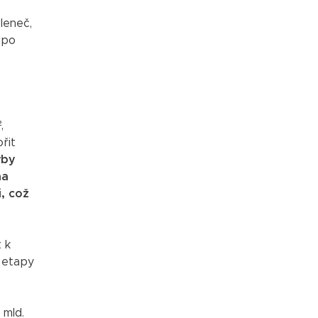
leneč,
 po
,
řit
vby
na
i, což
 k
í etapy
 mld.