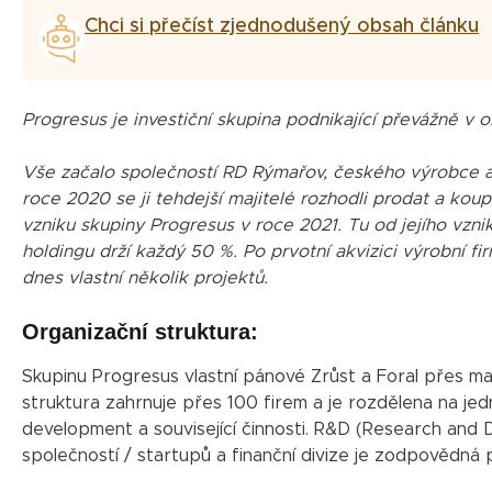
Chci si přečíst zjednodušený obsah článku
Progresus je investiční skupina podnikající převážně v o
Vše začalo společností RD Rýmařov, českého výrobce a 
roce 2020 se ji tehdejší majitelé rozhodli prodat a koup
vzniku skupiny Progresus v roce 2021. Tu od jejího vz
holdingu drží každý 50 %. Po prvotní akvizici výrobní 
dnes vlastní několik projektů.
Organizační struktura:
Skupinu Progresus vlastní pánové Zrůst a Foral přes m
struktura zahrnuje přes 100 firem a je rozdělena na jedn
development a související činnosti. R&D (Research and 
společností / startupů a finanční divize je zodpovědná p