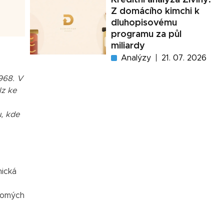
Z domácího kimchi k
dluhopisovému
programu za půl
miliardy
Analýzy
21. 07. 2026
968. V
lz ke
u, kde
nická
kromých