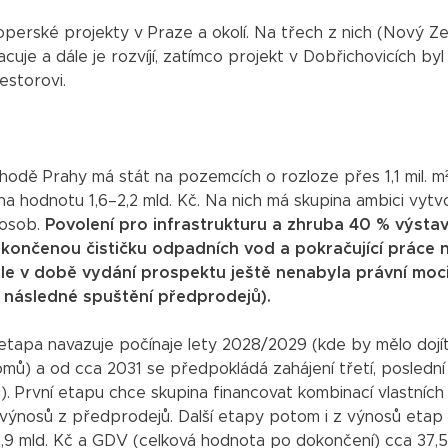
operské projekty v Praze a okolí. Na třech z nich (Nový Ze
uje a dále je rozvíjí, zatímco projekt v Dobřichovicích byl
estorovi.
hodě Prahy má stát na pozemcích o rozloze přes 1,1 mil. m²
na hodnotu 1,6–2,2 mld. Kč. Na nich má skupina ambici vytvo
 osob.
Povolení pro infrastrukturu a zhruba 40 % výsta
končenou čističku odpadních vod a pokračující práce 
 ale v době vydání prospektu ještě nenabyla právní moc
 následné spuštění předprodejů).
etapa navazuje počínaje lety 2028/2029 (kde by mělo dojít
mů) a od cca 2031 se předpokládá zahájení třetí, posledn
tu). První etapu chce skupina financovat kombinací vlastních
a výnosů z předprodejů. Další etapy potom i z výnosů etap
,9 mld. Kč a GDV (celková hodnota po dokončení) cca 37,5