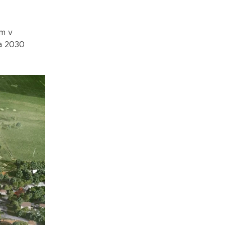
m v
ca 2030