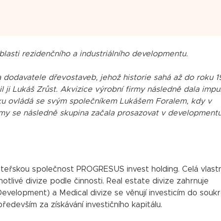
blasti rezidenčního a industriálního developmentu.
dodavatele dřevostaveb, jehož historie sahá až do roku 1
il ji Lukáš Zrůst. Akvizice výrobní firmy následně dala impu
niku ovládá se svým společníkem Lukášem Foralem, kdy v
firmy se následně skupina začala prosazovat v development
ateřskou společnost PROGRESUS invest holding. Celá vlast
otlivé divize podle činnosti. Real estate divize zahrnuje
Development) a Medical divize se věnují investicím do sou
ředevším za získávání investičního kapitálu.