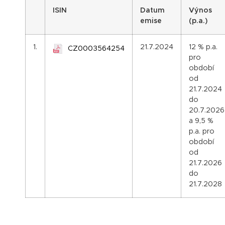
I
SIN
Datum
Výnos
emise
(p.a.)
1.
21.7.2024
12 % p.a.
CZ0003564254
pro
období
od
21.7.2024
do
20.7.2026
a 9,5 %
p.a. pro
období
od
21.7.2026
do
21.7.2028