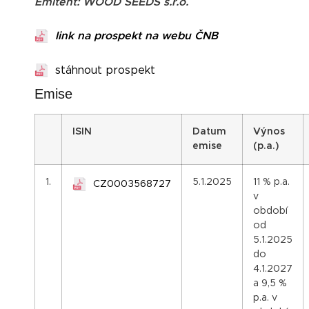
Emitent: WOOD SEEDS s.r.o.
link na prospekt na webu ČNB
stáhnout prospekt
Emise
I
SIN
Datum
Výnos
emise
(p.a.)
1.
5.1.2025
11 % p.a.
CZ0003568727
v
období
od
5.1.2025
do
4.1.2027
a 9,5 %
p.a. v