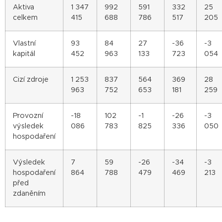
Aktiva
1 347
992
591
332
25
celkem
415
688
786
517
205
Vlastní
93
84
27
-36
-3
kapitál
452
963
133
723
054
Cizí zdroje
1 253
837
564
369
28
963
752
653
181
259
Provozní
-18
102
-1
-26
-3
výsledek
086
783
825
336
050
hospodaření
Výsledek
7
59
-26
-34
-3
hospodaření
864
788
479
469
213
před
zdaněním