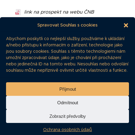
link na prospekt na webu ČNB
Spravovat Souhlas s cookies
stáhnout prospekt
Emise
Abychom poskytli co nejlepší služby, používáme k ukládání
a/nebo přístupu k informacím o zařízení, technologie jako
jsou soubory cookies. Souhlas s těmito technologiemi nám
I
SIN
Datum
Výnos
umožní zpracovávat údaje, jako je chování při procházení
emise
(p.a.)
nebo jedinečná ID na tomto webu. Nesouhlas nebo odvolání
souhlasu může nepříznivě ovlivnit určité vlastnosti a funkce.
1.
15. 11.
9,2 %
CZ0003528697
2020
Příjmout
2.
21. 12.
9,2 %
CZ0003529562
Odmítnout
2020
Zobrazit předvolby
3.
21.1.2021
8,1 % –
CZ0003530081
9,2 %
Ochrana osobních údajů