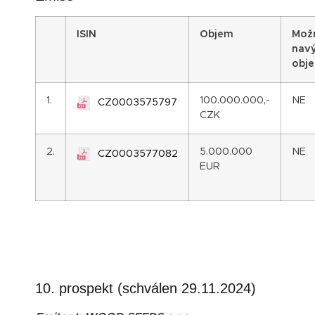
I
SIN
Objem
Mož
navý
obj
1.
100.000.000,-
NE
CZ0003575797
CZK
2.
5.000.000
NE
CZ0003577082
EUR
10. prospekt (schválen 29.11.2024)