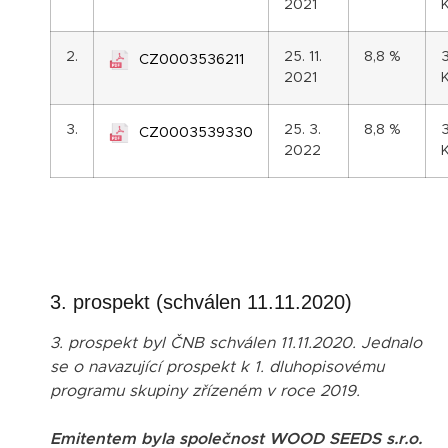
2021
2.
25. 11.
8,8 %
CZ0003536211
2021
3.
25. 3.
8,8 %
CZ0003539330
2022
3. prospekt (schválen 11.11.2020)
3. prospekt byl ČNB schválen 11.11.2020. Jednalo
se o navazující prospekt k 1. dluhopisovému
programu skupiny zřízeném v roce 2019.
Emitentem byla společnost WOOD SEEDS s.r.o.