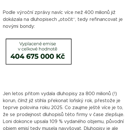
Podle výroční zprávy navíc více než 400 milionů již
dokázala na dluhopisech „otočit“, tedy refinancovat je
novými bondy:
Jen letos přitom vydala dluhopisy za 800 milionů (!)
korun, čímž již stihla překonat loňský rok, přestože je
teprve polovina roku 2025. Co zaujme ještě více je to,
že se prodejnost dluhopisů této firmy v čase zlepšuje.
Loni dokonce upsala 109 % vydaného objemu, původní
objem emisí tedy musela navyšovat. Dluhopisy je ale