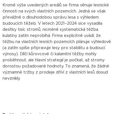
Kromě výše uvedených areálů se firma věnuje lesnické
činnosti na svých vlastních pozemcích. Jedná se však
převážně o dlouhodobou správu lesa s výhledem
budoucích těžeb. V letech 2021–2024 sice vysadila
desítky tisíc stromů, nicméně systematická těžba
kulatiny zatím neprobíhá. Firma explicitně uvádí, že
těžbu na vlastních lesních pozemcích plánuje výhledově
(a zatím spíše připravuje lesy pro stabilitu a budoucí
výnosy). Dílčí kůrovcové či kalamitní těžby mohly
proběhnout, ale hlavní strategií je počkat, až stromy
dorostou požadované hodnoty. To znamená, že žádné
významné tržby z prodeje dříví z vlastních lesů dosud
nevznikly.