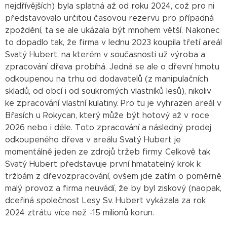
nejdřívějších) byla splatná až od roku 2024, což pro ni
představovalo určitou časovou rezervu pro případná
zpoždění, ta se ale ukázala být mnohem větší. Nakonec
to dopadlo tak, že firma v lednu 2023 koupila třetí areál
Svatý Hubert, na kterém v současnosti už výroba a
zpracování dřeva probíhá. Jedná se ale o dřevní hmotu
odkoupenou na trhu od dodavatelů (z manipulačních
skladů, od obcí i od soukromých vlastníků lesů), nikoliv
ke zpracování vlastní kulatiny. Pro tu je vyhrazen areál v
Břasích u Rokycan, který může být hotový až v roce
2026 nebo i déle. Toto zpracování a následný prodej
odkoupeného dřeva v areálu Svatý Hubert je
momentálně jeden ze zdrojů tržeb firmy. Celkově tak
Svatý Hubert představuje první hmatatelný krok k
tržbám z dřevozpracování, ovšem jde zatím o poměrně
malý provoz a firma neuvádí, že by byl ziskový (naopak,
dceřiná společnost Lesy Sv. Hubert vykázala za rok
2024 ztrátu více než -15 milionů korun.