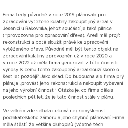
Firma tedy původně v roce 2019 plánovala pro
zpracování vytěžené kulatiny zakoupit jiný areál, v
Jesenici u Rakovníka, jehož součástí je také pilnice
(=provozovna pro zpracování dřeva). Areál měl projít
rekonstrukcí a poté sloužit právě ke zpracování
vytěženého dřeva. Původně měl být tento objekt na
zpracování kulatiny zprovozněn už v roce 2020 a
v roce 2022 už měla firma generovat z této činnosti
výnosy. K čemu tento zakoupený areál slouží skoro o
šest let později? Jako sklad. Do budoucna ale firma prý
plánuje „provést jeho rekonstrukci a nakoupit vybavení
na jeho výrobní činnost“. Otázka je, co firma dělala
posledních pět let, že je tato činnost stále v plánu.
Ve velkém zde selhala celková nepromyšlenost
podnikatelského záměru a jeho chybné plánování. Firma
měla štěstí, že většina dluhopisů (včetně těch