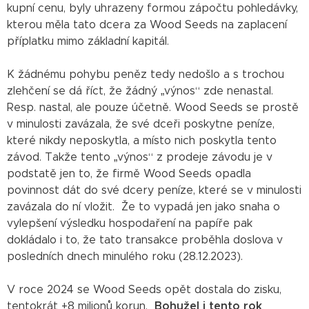
kupní cenu, byly uhrazeny formou zápočtu pohledávky,
kterou měla tato dcera za Wood Seeds na zaplacení
příplatku mimo základní kapitál.
K žádnému pohybu peněz tedy nedošlo a s trochou
zlehčení se dá říct, že žádný „výnos“ zde nenastal.
Resp. nastal, ale pouze účetně. Wood Seeds se prostě
v minulosti zavázala, že své dceři poskytne peníze,
které nikdy neposkytla, a místo nich poskytla tento
závod. Takže tento „výnos“ z prodeje závodu je v
podstatě jen to, že firmě Wood Seeds opadla
povinnost dát do své dcery peníze, které se v minulosti
zavázala do ní vložit. Že to vypadá jen jako snaha o
vylepšení výsledku hospodaření na papíře pak
dokládalo i to, že tato transakce proběhla doslova v
posledních dnech minulého roku (28.12.2023).
V roce 2024 se Wood Seeds opět dostala do zisku,
tentokrát +8 milionů korun.
Bohužel i tento rok