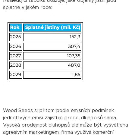
Následující tabulka ukazuje, jaké objemy jistin jsou
splatné v jakém roce:
Wood Seeds si přitom podle emisních podmínek
jednotlivých emisí zajišťuje prodej dluhopisů sama.
Vysoká prodejnost dluhopisů ale může být vysvětlena
agresivním marketingem: firma využívá komerční