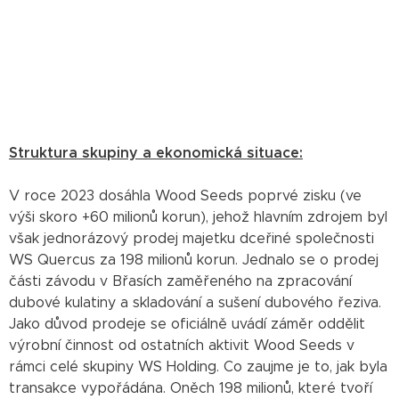
Struktura skupiny a ekonomická situace:
V roce 2023 dosáhla Wood Seeds poprvé zisku (ve
výši skoro +60 milionů korun), jehož hlavním zdrojem byl
však jednorázový prodej majetku dceřiné společnosti
WS Quercus za 198 milionů korun. Jednalo se o prodej
části závodu v Břasích zaměřeného na zpracování
dubové kulatiny a skladování a sušení dubového řeziva.
Jako důvod prodeje se oficiálně uvádí záměr oddělit
výrobní činnost od ostatních aktivit Wood Seeds v
rámci celé skupiny WS Holding. Co zaujme je to, jak byla
transakce vypořádána. Oněch 198 milionů, které tvoří