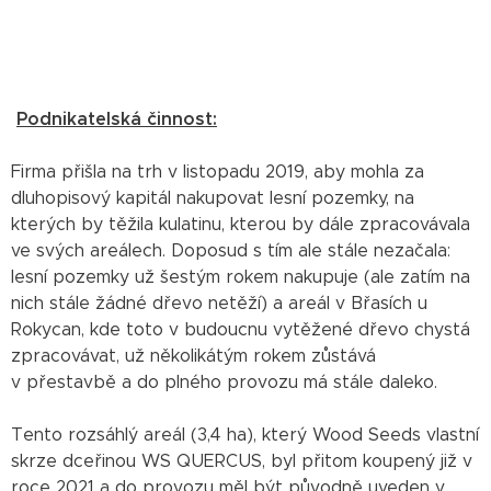
Podnikatelská činnost:
Firma přišla na trh v listopadu 2019, aby mohla za
dluhopisový kapitál nakupovat lesní pozemky, na
kterých by těžila kulatinu, kterou by dále zpracovávala
ve svých areálech. Doposud s tím ale stále nezačala:
lesní pozemky už šestým rokem nakupuje (ale zatím na
nich stále žádné dřevo netěží) a areál v Břasích u
Rokycan, kde toto v budoucnu vytěžené dřevo chystá
zpracovávat, už několikátým rokem zůstává
v přestavbě a do plného provozu má stále daleko.
Tento rozsáhlý areál (3,4 ha), který Wood Seeds vlastní
skrze dceřinou WS QUERCUS, byl přitom koupený již v
roce 2021 a do provozu měl být původně uveden v