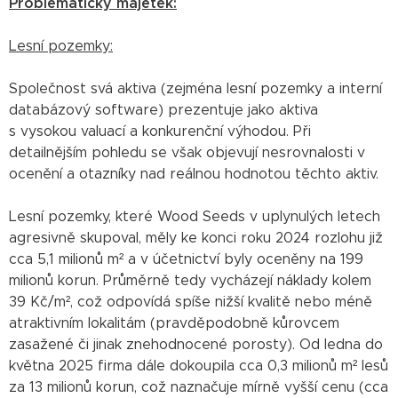
Problematický majetek:
Lesní pozemky:
Společnost svá aktiva (zejména lesní pozemky a interní
databázový software) prezentuje jako aktiva
s vysokou valuací a konkurenční výhodou. Při
detailnějším pohledu se však objevují nesrovnalosti v
ocenění a otazníky nad reálnou hodnotou těchto aktiv.
Lesní pozemky, které Wood Seeds v uplynulých letech
agresivně skupoval, měly ke konci roku 2024 rozlohu již
cca 5,1 milionů m² a v účetnictví byly oceněny na 199
milionů korun. Průměrně tedy vycházejí náklady kolem
39 Kč/m², což odpovídá spíše nižší kvalitě nebo méně
atraktivním lokalitám (pravděpodobně kůrovcem
zasažené či jinak znehodnocené porosty). Od ledna do
května 2025 firma dále dokoupila cca 0,3 milionů m² lesů
za 13 milionů korun, což naznačuje mírně vyšší cenu (cca