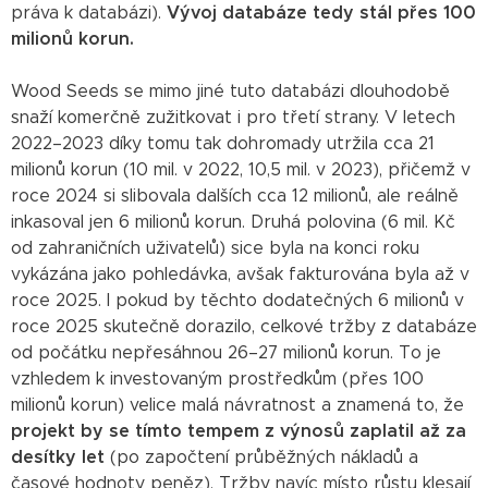
práva k databázi).
Vývoj databáze tedy stál přes 100
milionů korun.
Wood Seeds se mimo jiné tuto databázi dlouhodobě
snaží komerčně zužitkovat i pro třetí strany. V letech
2022–2023 díky tomu tak dohromady utržila cca 21
milionů korun (10 mil. v 2022, 10,5 mil. v 2023), přičemž v
roce 2024 si slibovala dalších cca 12 milionů, ale reálně
inkasoval jen 6 milionů korun. Druhá polovina (6 mil. Kč
od zahraničních uživatelů) sice byla na konci roku
vykázána jako pohledávka, avšak fakturována byla až v
roce 2025. I pokud by těchto dodatečných 6 milionů v
roce 2025 skutečně dorazilo, celkové tržby z databáze
od počátku nepřesáhnou 26–27 milionů korun. To je
vzhledem k investovaným prostředkům (přes 100
milionů korun) velice malá návratnost a znamená to, že
projekt by se tímto tempem z výnosů zaplatil až za
desítky let
(po započtení průběžných nákladů a
časové hodnoty peněz). Tržby navíc místo růstu klesají