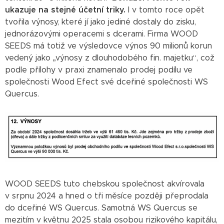
ukazuje na stejné účetní triky.
I v tomto roce opět
tvořila výnosy, které jí jako jediné dostaly do zisku,
jednorázovými operacemi s dcerami. Firma WOOD
SEEDS má totiž ve výsledovce výnos 90 milionů korun
vedený jako „výnosy z dlouhodobého fin. majetku“, což
podle přílohy v praxi znamenalo prodej podílu ve
společnosti Wood Efect své dceřiné společnosti WS
Quercus.
WOOD SEEDS tuto chebskou společnost akvírovala
v srpnu 2024 a hned o tři měsíce později přeprodala
do dceřiné WS Quercus. Samotná WS Quercus se
mezitím v květnu 2025 stala osobou rizikového kapitálu,