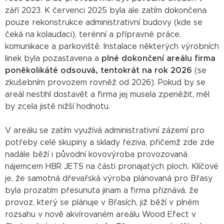
září 2023. K červenci 2025 byla ale zatím dokončena
pouze rekonstrukce administrativní budovy (kde se
čeká na kolaudaci), terénní a přípravné práce,
komunikace a parkoviště. Instalace některých výrobních
linek byla pozastavena a
plné dokončení areálu firma
poněkolikáté odsouvá, tentokrát na rok 2026
(se
zkušebním provozem rovněž od 2026). Pokud by se
areál nestihl dostavět a firma jej musela zpeněžit, měl
by zcela jistě nižší hodnotu.
V areálu se zatím využívá administrativní zázemí pro
potřeby celé skupiny a sklady řeziva, přičemž zde zde
nadále běží i původní kovovýroba provozovaná
nájemcem HBR JETS na části pronajatých ploch. Klíčové
je, že samotná dřevařská výroba plánovaná pro Břasy
byla prozatím přesunuta jinam a firma přiznává, že
provoz, který se plánuje v Břasích, již běží v plném
rozsahu v nově akvírovaném areálu Wood Efect v