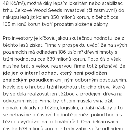
48 Kč/m²), možná díky lepším lokalitám nebo stabilizaci
trhu. Celkově Wood Seeds investoval (či zasmluvnil) do
nákupu lesů již kolem 350 milionů korun, z čehož cca
195 milionů korun tvoří prozatím složené zálohy.
Pro investory je klíčové, jakou skutečnou hodnotu lze z
těchto lesů získat. Firma v prospektu uvádí, že na svých
pozemcích má odhadem 186 tisíc m³ dřevní hmoty s
tržní hodnotou cca 639 milionů korun. Toto číslo však
musíme brát s velkou rezervou: firma totiž přiznává, že
jde jen o interní odhad, který není podložen
znaleckým posudkem
ani jiným odborným posouzením.
Navíc jde o hrubou tržní hodnotu stojícího dřeva, která
by se dala realizovat jen těžbou a prodejem dřeva na
odvozním místě. Firma by přitom musela vynaložit
nemalé náklady na těžbu, logistiku, a další náklady, a to
se nebavíme o časové hodnotě peněz, pokud hodlá s
těžbou vyčkávat na optimální růst. Ona deklarovaná
částka 638 milionů korun je tedy zatím spíše odhadem.