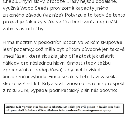
Chebu. Jinými slovy, protože Břasy nejsou dodělané,
využívá Wood Seeds provizorně kapacity jiného
získaného závodu (viz níže). Potvrzuje to tedy, že tento
projekt je fakticky stále ve fázi budování a nepřináší
zatím vlastní tržby.
Firma mezitím v posledních letech ve velkém skupovala
lesní pozemky, což měla být přitom původně jen taková
„mezifáze“, která sloužila jako příležitost jak ušetřit
náklady pro následnou hlavní činnost (tedy těžbu,
zpracování a prodej dřeva), aby mohla získat
konkurenční výhodu. Firma se ale v této fázi zasekla
skoro na šest let. Když si ale znovu otevřeme prospekt
z roku 2019, vypadal podnikatelský plán následovně: