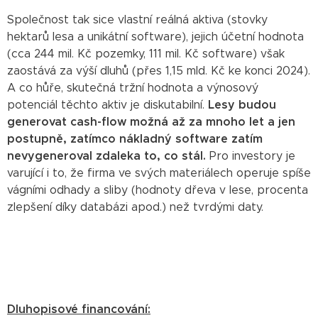
Společnost tak sice vlastní reálná aktiva (stovky
hektarů lesa a unikátní software), jejich účetní hodnota
(cca 244 mil. Kč pozemky, 111 mil. Kč software) však
zaostává za výší dluhů (přes 1,15 mld. Kč ke konci 2024).
A co hůře, skutečná tržní hodnota a výnosový
potenciál těchto aktiv je diskutabilní.
Lesy budou
generovat cash-flow možná až za mnoho let a jen
postupně, zatímco nákladný software zatím
nevygeneroval zdaleka to, co stál.
Pro investory je
varující i to, že firma ve svých materiálech operuje spíše
vágními odhady a sliby (hodnoty dřeva v lese, procenta
zlepšení díky databázi apod.) než tvrdými daty.
Dluhopisové financování: