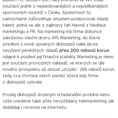
klubem HC Škoda Plzeň, díky kterému se WS stala
součástí jedné z nejsledovanějších a nejoblíbenějších
sportovních soutěží v Česku. Společnost to
samozřejmě zdůvodňuje úmyslem podporovat mladý
talent, jedná se ale o zajímavý tah hlavně z hlediska
marketingu a PR. Na marketing má firma dokonce
založenou vlastní dceru WS Marketing, do které
předloni z nově upsaných dluhopisů nalila skrze
navýšení peněžitých vkladů
přes 200 milionů korun
,
údajně k posílení její finanční stability. Marketing je mimo
jiné součástí provozních nákladů, ve kterých se dle
nového prospektu až dosud „utopilo“ 266 milionů korun,
tedy cca čtvrtina všech peněz, které kdy firma
z dluhopisů vybrala.
Prodej dluhopisů drobným střadatelům probíhá mimo
výše uvedené také přes nevyžádaný telemarketing, jak
dokládají i recenze na internetu: