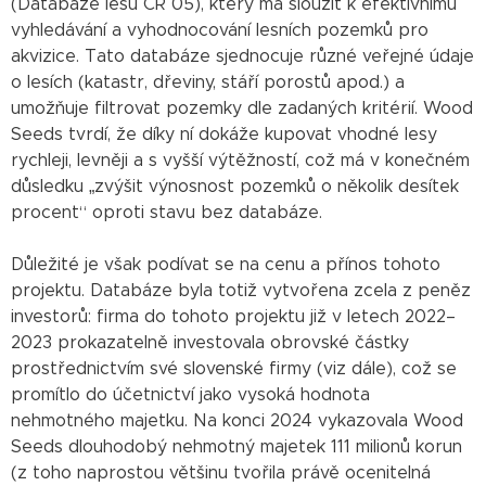
(Databáze lesů ČR 05), který má sloužit k efektivnímu
vyhledávání a vyhodnocování lesních pozemků pro
akvizice. Tato databáze sjednocuje různé veřejné údaje
o lesích (katastr, dřeviny, stáří porostů apod.) a
umožňuje filtrovat pozemky dle zadaných kritérií. Wood
Seeds tvrdí, že díky ní dokáže kupovat vhodné lesy
rychleji, levněji a s vyšší výtěžností, což má v konečném
důsledku „zvýšit výnosnost pozemků o několik desítek
procent“ oproti stavu bez databáze.
Důležité je však podívat se na cenu a přínos tohoto
projektu. Databáze byla totiž vytvořena zcela z peněz
investorů: firma do tohoto projektu již v letech 2022–
2023 prokazatelně investovala obrovské částky
prostřednictvím své slovenské firmy (viz dále), což se
promítlo do účetnictví jako vysoká hodnota
nehmotného majetku. Na konci 2024 vykazovala Wood
Seeds dlouhodobý nehmotný majetek 111 milionů korun
(z toho naprostou většinu tvořila právě ocenitelná