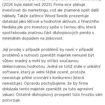
(2024 byla slabší než 2023). Firma sice plánuje
investovat do marketingu, což ale znamená opět další
náklady. Takže zatímco Wood Seeds prezentuje
databázi jako klíčové a hodnotné aktivum, z finančního
hlediska jde pro investory spíše o černou díru, která
spotřebovala značnou část dluhopisových peněz s
minimálním dopadem na ziskovost.
Její prodej v případě problémů by navíc v případě
problémů a nutnosti zpeněžit majetek nemusel být
vůbec snadný a mohl by otřást současnou
deklarovanou hodnotou. Jedná se totiž stále o unikátní
software, který je velmi těžké ocenit, protože
neexistuje přímé srovnání s konkurencí (která
neexistuje). Opravdu pochybujeme, že by firma
dokázala tento majetek zpeněžit za tuto agresivní
valuaci. Ostatně dluhopisový prospekt tuto hrozbu sám
potvrzuje.