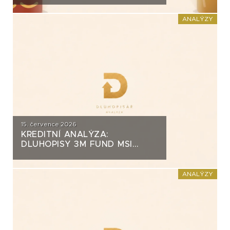
ZA PŮL MILIARDY
ANALÝZY
15. července 2026
KREDITNÍ ANALÝZA:
DLUHOPISY 3M FUND MSI
SICAV (MS-INVEST)
ANALÝZY