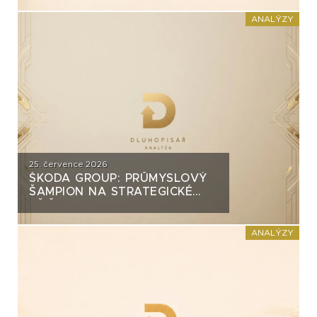
INVEST?
ANALÝZY
25. července 2026
ŠKODA GROUP: PRŮMYSLOVÝ
ŠAMPION NA STRATEGICKÉ
KŘIŽOVATCE
ANALÝZY