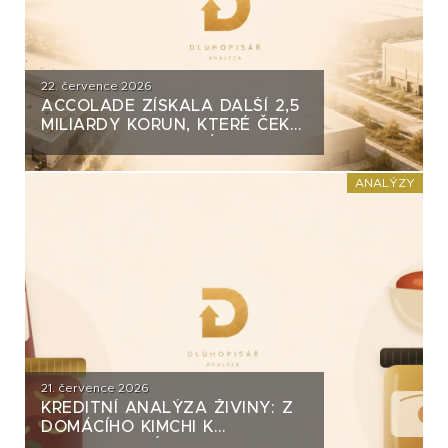
22. července 2026
ACCOLADE ZÍSKALA DALŠÍ 2,5
MILIARDY KORUN, KTERÉ ČEKÁ
V ROCE 2030 VELKÝ TEST. CO
ROZHODNE O JEJICH
SPLACENÍ?
ANALÝZY
21. července 2026
KREDITNÍ ANALÝZA ŽIVINY: Z
DOMÁCÍHO KIMCHI K
DLUHOPISOVÉMU PROGRAMU