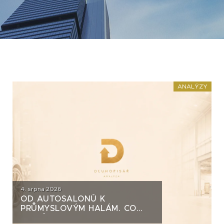
ANALÝZY
4. srpna 2026
OD AUTOSALONŮ K
PRŮMYSLOVÝM HALÁM. CO
STOJÍ ZA DLUHOPISY UH CAR