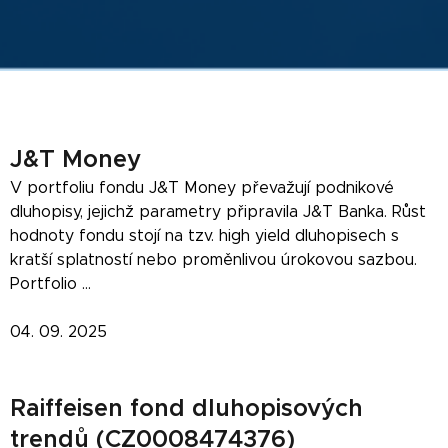
J&T Money
V portfoliu fondu J&T Money převažují podnikové
dluhopisy, jejichž parametry připravila J&T Banka. Růst
hodnoty fondu stojí na tzv. high yield dluhopisech s
kratší splatností nebo proměnlivou úrokovou sazbou.
Portfolio ...
04. 09. 2025
Raiffeisen fond dluhopisových
trendů (CZ0008474376)