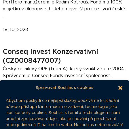
Portfolio manažerem je Radim Kotrouš. Fond má 100%
majetku v dluhopisech. Jeho největší pozice tvoří české
...
18. 10. 2023
Conseq Invest Konzervativní
(CZ0008477007)
Český retailový OPF (třída A), který vznikl v roce 2004.
Správcem je Conseq Funds investiční společnost.
profil na webu správce (podílová třída A) Dokumenty:
Spravovat Souhlas s cookies
Měsíční zpráva portfolio manažera ...
Abychom poskytli co nejlepší služby, používáme k ukládání
18. 10. 2023
a/nebo přístupu k informacím o zařízení, technologie jako
jsou soubory cookies. Souhlas s těmito technologiemi nám
umožní zpracovávat údaje, jako je chování při procházení
UNIQA EUROBOND
nebo jedinečná ID na tomto webu. Nesouhlas nebo odvolání