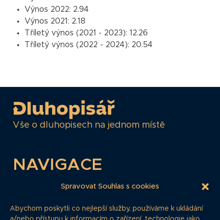
Výnos 2022:
2.94
Výnos 2021:
2.18
Tříletý výnos (2021 - 2023):
12.26
Tříletý výnos (2022 - 2024):
20.54
Vše o dluhopisech na jednom místě
NAVIGACE
Články
Spravovat Souhlas s cookies
Dluhopisář
Abychom poskytli co nejlepší služby, používáme k ukládání
Časté dotazy
a/nebo přístupu k informacím o zařízení, technologie jako