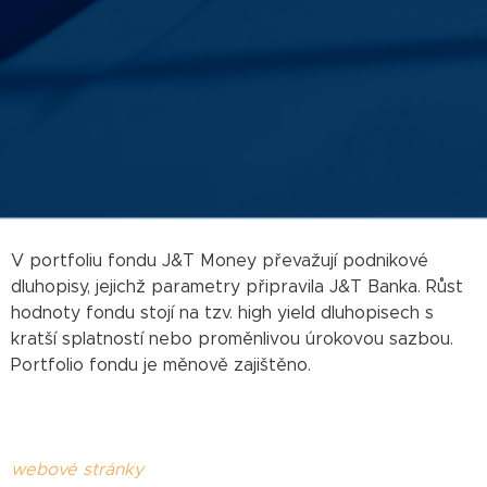
V portfoliu fondu J&T Money převažují podnikové
dluhopisy, jejichž parametry připravila J&T Banka. Růst
hodnoty fondu stojí na tzv. high yield dluhopisech s
kratší splatností nebo proměnlivou úrokovou sazbou.
Portfolio fondu je měnově zajištěno.
webové stránky