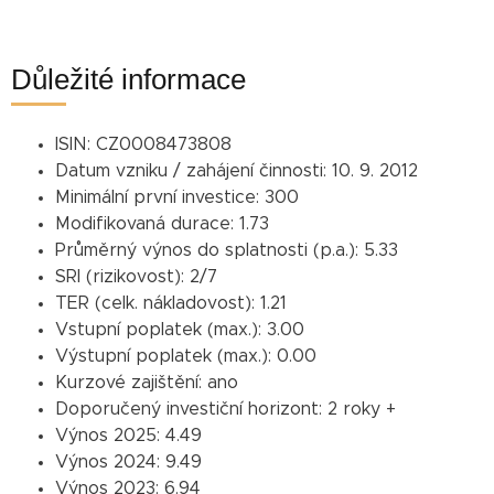
Důležité informace
ISIN:
CZ0008473808
Datum vzniku / zahájení činnosti:
10. 9. 2012
Minimální první investice:
300
Modifikovaná durace:
1.73
Průměrný výnos do splatnosti (p.a.):
5.33
SRI (rizikovost):
2/7
TER (celk. nákladovost):
1.21
Vstupní poplatek (max.):
3.00
Výstupní poplatek (max.):
0.00
Kurzové zajištění:
ano
Doporučený investiční horizont:
2 roky +
Výnos 2025:
4.49
Výnos 2024:
9.49
Výnos 2023:
6.94