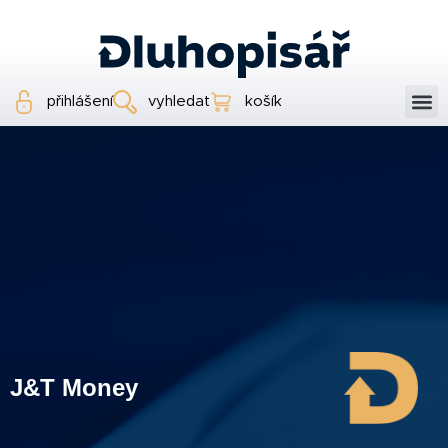
přihlášení
vyhledat
košík
J&T Money