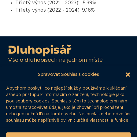
Tříletý výnos (2021 - 2023):
-5.39%
Tříletý výnos (2022 - 2024):
9.16%
Vše o dluhopisech na jednom místě
Spravovat Souhlas s cookies
NAVIGACE
Abychom poskytli co nejlepší služby, používáme k ukládání
a/nebo přístupu k informacím o zařízení, technologie jako
Články
jsou soubory cookies. Souhlas s těmito technologiemi nám
Dluhopisář
umožní zpracovávat údaje, jako je chování při procházení
nebo jedinečná ID na tomto webu. Nesouhlas nebo odvolání
Časté dotazy
souhlasu může nepříznivě ovlivnit určité vlastnosti a funkce.
O projektu