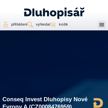
přihlášení
vyhledat
košík
Conseq Invest Dluhopisy Nové
Evropy A (CZ0008476959)