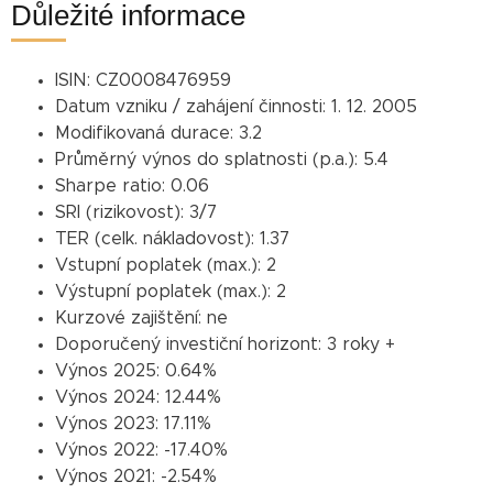
Důležité informace
ISIN:
CZ0008476959
Datum vzniku / zahájení činnosti:
1. 12. 2005
Modifikovaná durace:
3.2
Průměrný výnos do splatnosti (p.a.):
5.4
Sharpe ratio:
0.06
SRI (rizikovost):
3/7
TER (celk. nákladovost):
1.37
Vstupní poplatek (max.):
2
Výstupní poplatek (max.):
2
Kurzové zajištění:
ne
Doporučený investiční horizont:
3 roky +
Výnos 2025:
0.64%
Výnos 2024:
12.44%
Výnos 2023:
17.11%
Výnos 2022:
-17.40%
Výnos 2021:
-2.54%