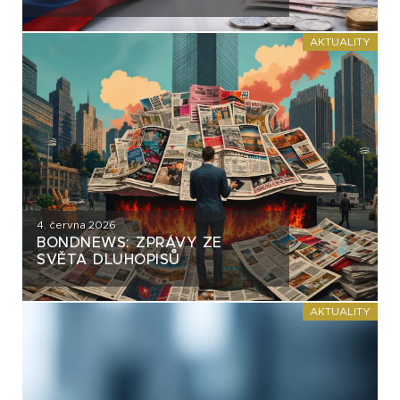
REPUBLIKY NASTAVUJÍ
FIREMNÍM EMISÍM NEPŘÍJEMNÉ
ZRCADLO
AKTUALITY
4. června 2026
BONDNEWS: ZPRÁVY ZE
SVĚTA DLUHOPISŮ
AKTUALITY