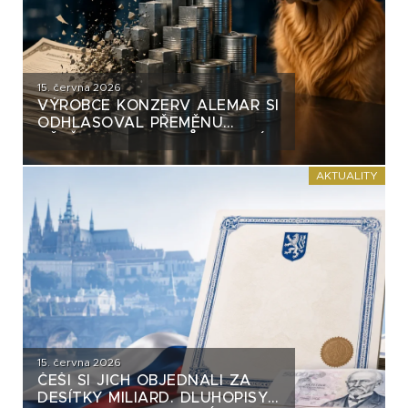
15. června 2026
VÝROBCE KONZERV ALEMAR SI
ODHLASOVAL PŘEMĚNU
VĚTŠINY DLUHOPISŮ. VZNIKÁ
NA TRHU NEBEZPEČNÝ
PRECEDENT?
AKTUALITY
15. června 2026
ČEŠI SI JICH OBJEDNALI ZA
DESÍTKY MILIARD. DLUHOPISY