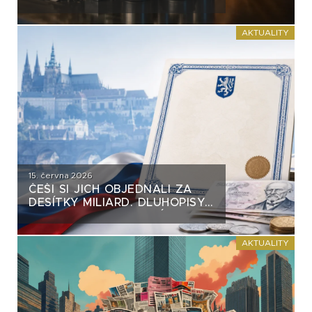
VĚTŠINY DLUHOPISŮ. VZNIKÁ
NA TRHU NEBEZPEČNÝ
PRECEDENT?
AKTUALITY
15. června 2026
ČEŠI SI JICH OBJEDNALI ZA
DESÍTKY MILIARD. DLUHOPISY
REPUBLIKY NASTAVUJÍ
FIREMNÍM EMISÍM NEPŘÍJEMNÉ
ZRCADLO
AKTUALITY