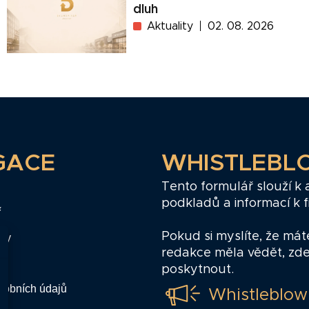
dluh
Aktuality
02. 08. 2026
GACE
WHISTLEBL
Tento formulář slouží k
podkladů a informací k 
ř
Pokud si myslíte, že mát
zy
redakce měla vědět, zd
poskytnout.
sobních údajů
Whistleblow