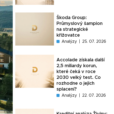
Škoda Group:
Průmyslový šampion
na strategické
křižovatce
Analýzy
25. 07. 2026
Accolade získala další
2,5 miliardy korun,
které čeká v roce
2030 velký test. Co
rozhodne o jejich
splacení?
Analýzy
22. 07. 2026
Kreditní analýza Živiny: