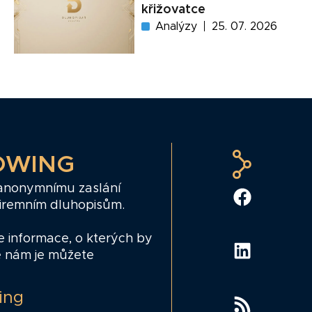
křižovatce
Analýzy
25. 07. 2026
OWING
 anonymnímu zaslání
firemním dluhopisům.
e informace, o kterých by
e nám je můžete
ing