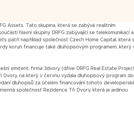
FG Assets. Tato skupina, která se zabývá realitním
učástí hlavní skupiny DRFG zabývající se telekomunikací a
ets patří například společnost Czech Home Capital, která 
iardy korun financuje také dluhopisovým programem, který 
šní emitent, firma 3dvory (dříve DRFG Real Estate Project
i Dvory, na který v červnu vydala dluhopisový program do
 vydání dluhopisů za účelem financování tohoto developersk
jmenná společnost Rezidence Tři Dvory, která je jedinou