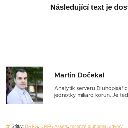
Následující text je d
Martin Dočekal
Analytik serveru Dluhopisář.cz
jednotky miliard korun. Je te
Štítky:
DRFG
,
DRFG Assets
,
recenze dluhopisů 3dvory