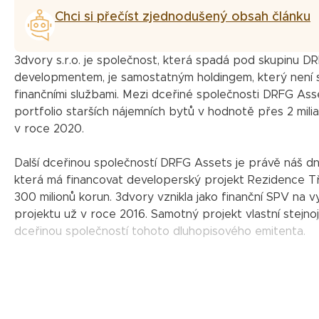
Chci si přečíst zjednodušený obsah článku
3dvory s.r.o. je společnost, která spadá pod skupinu DR
developmentem, je samostatným holdingem, který není so
finančními službami. Mezi dceřiné společnosti DRFG Ass
portfolio starších nájemních bytů v hodnotě přes 2 mil
v roce 2020.
Další dceřinou společností DRFG Assets je právě náš dne
která má financovat developerský projekt Rezidence Tř
300 milionů korun. 3dvory vznikla jako finanční SPV na
projektu už v roce 2016. Samotný projekt vlastní stejno
dceřinou společností tohoto dluhopisového emitenta.