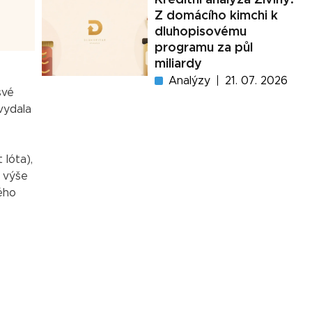
Z domácího kimchi k
dluhopisovému
programu za půl
miliardy
Analýzy
21. 07. 2026
své
vydala
 Ióta),
 výše
ého