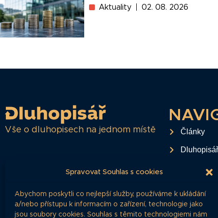
Aktuality
02. 08. 2026
NAVI
Vše o dluhopisech na jednom místě
Články
Dluhopisá
Časté dota
Spravovat Souhlas s cookies
O projektu
Abychom poskytli co nejlepší služby, používáme k ukládání
Ochrana o
a/nebo přístupu k informacím o zařízení, technologie jako
jsou soubory cookies. Souhlas s těmito technologiemi nám