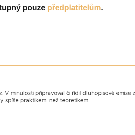
ostupný pouze
předplatitelům
.
. V minulosti připravoval či řídil dluhopisové emise 
dy spíše praktikem, než teoretikem.