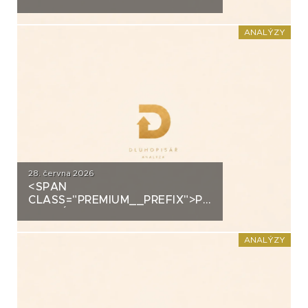
ANALÝZA: EUC
ANALÝZY
28. června 2026
<SPAN
CLASS="PREMIUM__PREFIX">PREMIUM</SPAN>K
ANALÝZA: FORTUNA
ANALÝZY