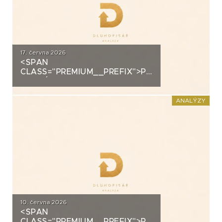
17. června 2026
<SPAN
CLASS="PREMIUM__PREFIX">PREMIUM</SPAN>K
ANALÝZA: VIAGEM
ANALÝZY
10. června 2026
<SPAN
CLASS="PREMIUM__PREFIX">PREMIUM</SPAN>K