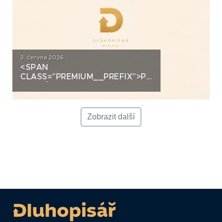
3. června 2026
<SPAN
CLASS="PREMIUM__PREFIX">PREMIUM</SPAN>K
ANALÝZA: LA FENICE GROUP
Zobrazit další