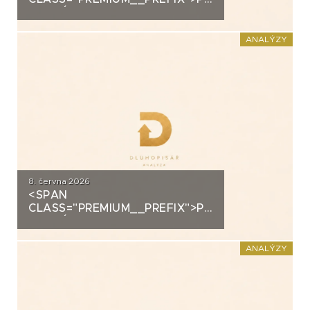
ANALÝZA: SECOND
FOUNDATION
ANALÝZY
8. června 2026
<SPAN
CLASS="PREMIUM__PREFIX">PREMIUM</SPAN>K
ANALÝZA: DLUHOPISY
POLYMER NANO CENTRUM (AG
CHEMI GROUP)
ANALÝZY