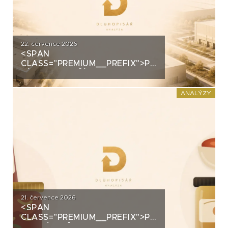
22. července 2026
<SPAN
CLASS="PREMIUM__PREFIX">PREMIUM</SPAN>
ZÍSKALA DALŠÍ 2,5 MILIARDY
KORUN, KTERÉ ČEKÁ V ROCE
2030 VELKÝ TEST. CO
ANALÝZY
ROZHODNE O JEJICH
SPLACENÍ?
21. července 2026
<SPAN
CLASS="PREMIUM__PREFIX">PREMIUM</SPAN>K
ANALÝZA ŽIVINY: Z