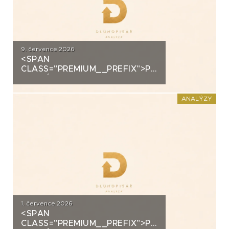
9. července 2026
<SPAN
CLASS="PREMIUM__PREFIX">PREMIUM</SPAN>K
ANALÝZA: ALLRISK MERIDIEM
INVESTMENT
ANALÝZY
1. července 2026
<SPAN
CLASS="PREMIUM__PREFIX">PREMIUM</SPAN>K