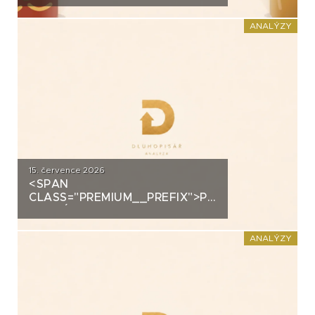
DOMÁCÍHO KIMCHI K
DLUHOPISOVÉMU PROGRAMU
ANALÝZY
ZA PŮL MILIARDY
15. července 2026
<SPAN
CLASS="PREMIUM__PREFIX">PREMIUM</SPAN>K
ANALÝZA: DLUHOPISY 3M
FUND MSI SICAV (MS-INVEST)
ANALÝZY