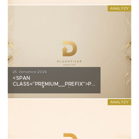
PRŮMYSLOVÝM HALÁM. CO
STOJÍ ZA DLUHOPISY UH CAR
ANALÝZY
INVEST?
25. července 2026
<SPAN
CLASS="PREMIUM__PREFIX">PREMIUM</SPAN>
GROUP: PRŮMYSLOVÝ
ŠAMPION NA STRATEGICKÉ
KŘIŽOVATCE
ANALÝZY