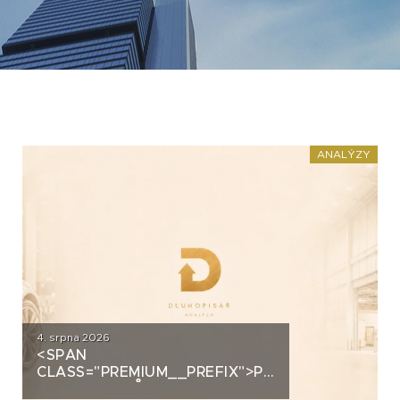
ANALÝZY
4. srpna 2026
<SPAN
CLASS="PREMIUM__PREFIX">PREMIUM</SPAN>
AUTOSALONŮ K