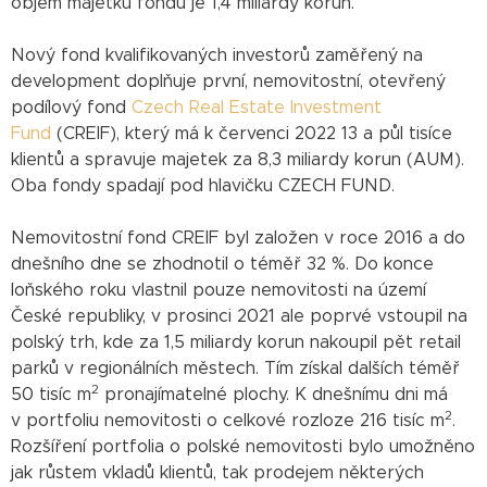
objem majetku fondu je 1,4 miliardy korun.
Nový fond kvalifikovaných investorů zaměřený na
development doplňuje první, nemovitostní, otevřený
podílový fond
Czech Real Estate Investment
Fund
(CREIF), který má k červenci 2022 13 a půl tisíce
klientů a spravuje majetek za 8,3 miliardy korun (AUM).
Oba fondy spadají pod hlavičku CZECH FUND.
Nemovitostní fond CREIF byl založen v roce 2016 a do
dnešního dne se zhodnotil o téměř 32 %. Do konce
loňského roku vlastnil pouze nemovitosti na území
České republiky, v prosinci 2021 ale poprvé vstoupil na
polský trh, kde za 1,5 miliardy korun nakoupil pět retail
parků v regionálních městech. Tím získal dalších téměř
2
50 tisíc m
pronajímatelné plochy. K dnešnímu dni má
2
v portfoliu nemovitosti o celkové rozloze 216 tisíc m
.
Rozšíření portfolia o polské nemovitosti bylo umožněno
jak růstem vkladů klientů, tak prodejem některých