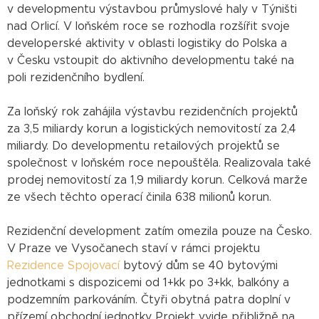
v developmentu výstavbou průmyslové haly v Týništi
nad Orlicí. V loňském roce se rozhodla rozšířit svoje
developerské aktivity v oblasti logistiky do Polska a
v Česku vstoupit do aktivního developmentu také na
poli rezidenčního bydlení.
Za loňský rok zahájila výstavbu rezidenčních projektů
za 3,5 miliardy korun a logistických nemovitostí za 2,4
miliardy. Do developmentu retailových projektů se
společnost v loňském roce nepouštěla. Realizovala také
prodej nemovitostí za 1,9 miliardy korun. Celková marže
ze všech těchto operací činila 638 milionů korun.
Rezidenční development zatím omezila pouze na Česko.
V Praze ve Vysočanech staví v rámci projektu
Rezidence Spojovací
bytový dům se 40 bytovými
jednotkami s dispozicemi od 1+kk po 3+kk, balkóny a
podzemním parkováním. Čtyři obytná patra doplní v
přízemí obchodní jednotky. Projekt vyjde přibližně na