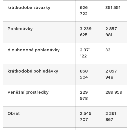
krátkodobé závazky
626
351 551
722
Pohledávky
3 239
2 857
625
981
dlouhodobé pohledávky
2 371
33
122
krátkodobé pohledávky
868
2 857
504
948
Peněžní prostředky
229
289 959
978
Obrat
2 545
2 261
707
867