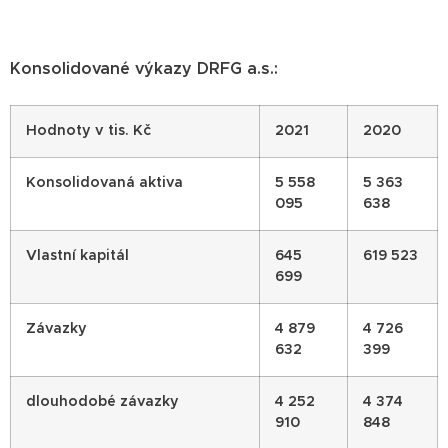
Konsolidované výkazy DRFG a.s.:
Hodnoty v tis. Kč
2021
2020
Konsolidovaná aktiva
5 558
5 363
095
638
Vlastní kapitál
645
619 523
699
Závazky
4 879
4 726
632
399
dlouhodobé závazky
4 252
4 374
910
848