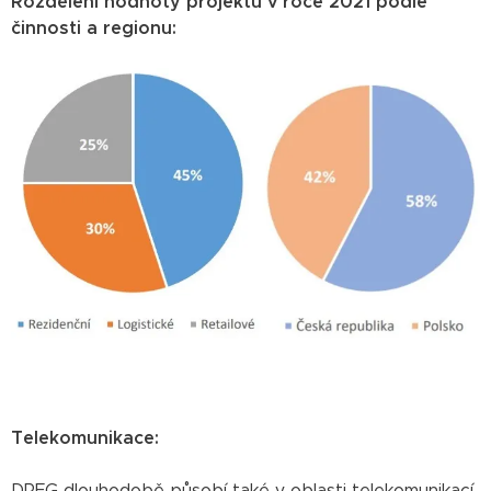
Rozdělení hodnoty projektů v roce 2021 podle
činnosti a regionu:
Telekomunikace:
DRFG dlouhodobě působí také v oblasti telekomunikací,