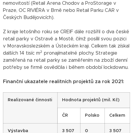
nemovitostí (Retail Arena Chodov a ProStorage v
Praze, OC RIVIÉRA v Brně nebo Retail Parku CAR v
Českých Budějovicích).
Z kraje letošního roku se CREIF dále rozšířil o dva české
retail parky v Ostravě a Mostě, čímž posílil svou pozici
v Moravskoslezském a Ústeckém kraji. Celkem tak získal
2
dalších 14 tisíc m
pronajímatelné plochy. Strategie
zaměřená na retail parky se zaměřením na zboží denní
potřeby se firmě osvědčila i během období lockdownu.
Finanční ukazatele realitních projektů za rok 2021:
Realizované činnosti
Hodnota projektů (mil. Kč)
ČR
Polsko
Celkem
Výstavba
3 507
0
3 507