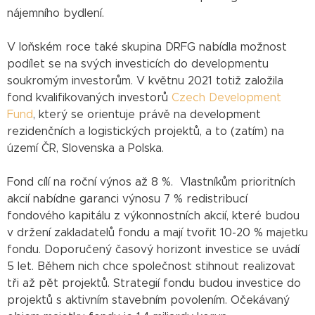
nájemního bydlení.
V loňském roce také skupina DRFG nabídla možnost
podílet se na svých investicích do developmentu
soukromým investorům. V květnu 2021 totiž založila
fond kvalifikovaných investorů
Czech Development
Fund
, který se orientuje právě na development
rezidenčních a logistických projektů, a to (zatím) na
území ČR, Slovenska a Polska.
Fond cílí na roční výnos až 8 %. Vlastníkům prioritních
akcií nabídne garanci výnosu 7 % redistribucí
fondového kapitálu z výkonnostních akcií, které budou
v držení zakladatelů fondu a mají tvořit 10-20 % majetku
fondu. Doporučený časový horizont investice se uvádí
5 let. Během nich chce společnost stihnout realizovat
tři až pět projektů. Strategií fondu budou investice do
projektů s aktivním stavebním povolením. Očekávaný