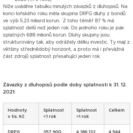
Níže uvádíme tabulku minulých závazků z dluhopisů. Na
konci loňského roku měla skupina DRFG dluhy z bondů
ve výši 5,23 miliard korun. Z toho téměř 87 % má
splatnost delší než jeden rok. Do jednoho roku je pak
splatných 688 milionů korun. Dluhy skupiny jsou
strukturovány tak, aby odrážely délku investic. Ty mají z
většiny střednědobý horizont, a proto má i převážná
část zdrojů splatnost přesahující jeden rok.
Závazky z dluhopisů podle doby splatnosti k 31. 12.
2021:
Hodnoty
Splatnost
Splatnost
Celkem
v tis. Kč
<1 rok
>1 rok
DRFG
357 900
4 186 132
4 544