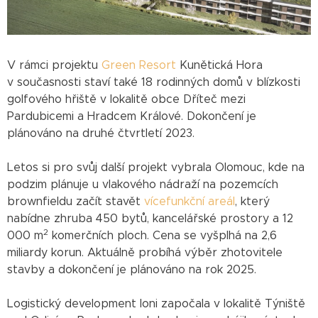
V rámci projektu
Green Resort
Kunětická Hora
v současnosti staví také 18 rodinných domů v blízkosti
golfového hřiště v lokalitě obce Dříteč mezi
Pardubicemi a Hradcem Králové. Dokončení je
plánováno na druhé čtvrtletí 2023.
Letos si pro svůj další projekt vybrala Olomouc, kde na
podzim plánuje u vlakového nádraží na pozemcích
brownfieldu začít stavět
vícefunkční areál
, který
nabídne zhruba 450 bytů, kancelářské prostory a 12
2
000 m
komerčních ploch. Cena se vyšplhá na 2,6
miliardy korun. Aktuálně probíhá výběr zhotovitele
stavby a dokončení je plánováno na rok 2025.
Logistický development loni započala v lokalitě Týniště