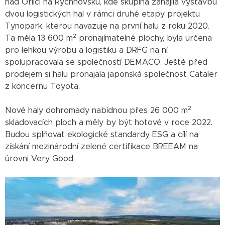
nad Orlicí na Rychnovsku, kde skupina zahájila výstavbu
dvou logistických hal v rámci druhé etapy projektu
Tynopark, kterou navazuje na první halu z roku 2020.
2
Ta měla 13 600 m
pronajímatelné plochy, byla určena
pro lehkou výrobu a logistiku a DRFG na ní
spolupracovala se společností DEMACO. Ještě před
prodejem si halu pronajala japonská společnost Cataler
z koncernu Toyota.
2
Nové haly dohromady nabídnou přes 26 000 m
skladovacích ploch a měly by být hotové v roce 2022.
Budou splňovat ekologické standardy ESG a cílí na
získání mezinárodní zelené certifikace BREEAM na
úrovni Very Good.