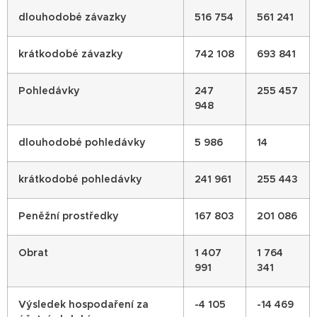
dlouhodobé závazky
516 754
561 241
krátkodobé závazky
742 108
693 841
Pohledávky
247
255 457
948
dlouhodobé pohledávky
5 986
14
krátkodobé pohledávky
241 961
255 443
Peněžní prostředky
167 803
201 086
Obrat
1 407
1 764
991
341
Výsledek hospodaření za
-4 105
-14 469