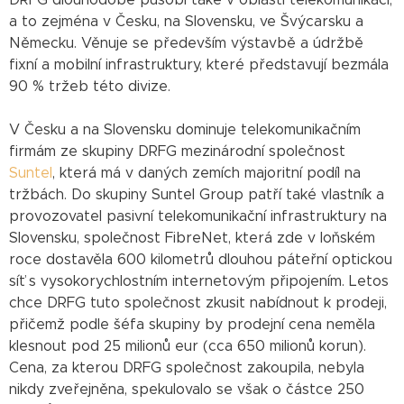
a to zejména v Česku, na Slovensku, ve Švýcarsku a
Německu. Věnuje se především výstavbě a údržbě
fixní a mobilní infrastruktury, které představují bezmála
90 % tržeb této divize.
V Česku a na Slovensku dominuje telekomunikačním
firmám ze skupiny DRFG mezinárodní společnost
Suntel
, která má v daných zemích majoritní podíl na
tržbách. Do skupiny Suntel Group patří také vlastník a
provozovatel pasivní telekomunikační infrastruktury na
Slovensku, společnost FibreNet, která zde v loňském
roce dostavěla 600 kilometrů dlouhou páteřní optickou
síť s vysokorychlostním internetovým připojením. Letos
chce DRFG tuto společnost zkusit nabídnout k prodeji,
přičemž podle šéfa skupiny by prodejní cena neměla
klesnout pod 25 milionů eur (cca 650 milionů korun).
Cena, za kterou DRFG společnost zakoupila, nebyla
nikdy zveřejněna, spekulovalo se však o částce 250