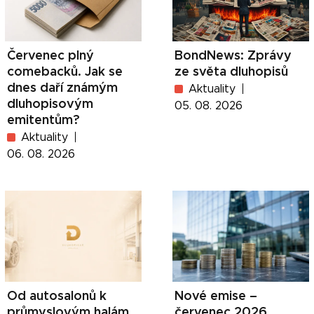
Červenec plný
BondNews: Zprávy
comebacků. Jak se
ze světa dluhopisů
dnes daří známým
Aktuality
dluhopisovým
05. 08. 2026
emitentům?
Aktuality
06. 08. 2026
Od autosalonů k
Nové emise –
průmyslovým halám.
červenec 2026