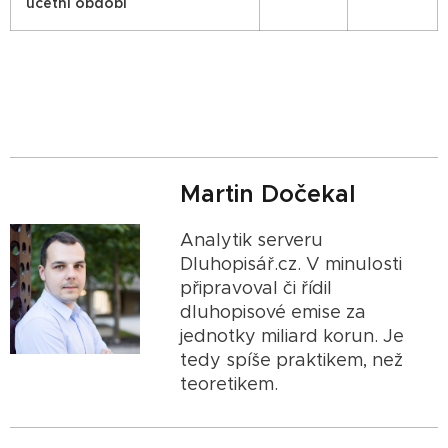
účetní období
Martin Dočekal
Analytik serveru
Dluhopisář.cz. V minulosti
připravoval či řídil
dluhopisové emise za
jednotky miliard korun. Je
tedy spíše praktikem, než
teoretikem.