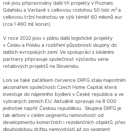
rok jsou připravovány další tři projekty v Poznani,
2
Gdaňsku a Varšavě s celkovou rozlohou 50 tisíc m
a
celkovou tržní hodnotou ve výši téměř 60 milionů eur
(cca 1 460 mil. korun).
V roce 2022 jsou v plánu další logistické projekty
v Česku a Polsku a rozšíření působnosti skupiny do
dalších evropských zemí. Ve spolupráci s lokálními
partnery připravuje společnost výstavbu série
retailových projektů na Slovensku.
Loni se také začátkem července DRFG stala majoritním
akcionářem společnosti Czech Home Capital, která
investuje do nájemního bydlení v České republice a ve
vybraných zemích EU. Aktuálně spravuje na 8 000
jednotek napříč Českou republikou. Skupina DRFG je
tak aktivní v celém segmentu nemovitostí: od
developmentu komerčních i rezidenčních objektů, přes
dlouhodobou držbu nemovitostí až po segment