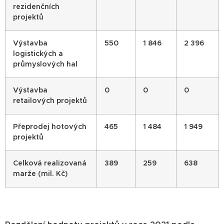
rezidenčních
projektů
Výstavba
550
1 846
2 396
logistických a
průmyslových hal
Výstavba
0
0
0
retailových projektů
Přeprodej hotových
465
1 484
1 949
projektů
Celková realizovaná
389
259
638
marže (mil. Kč)