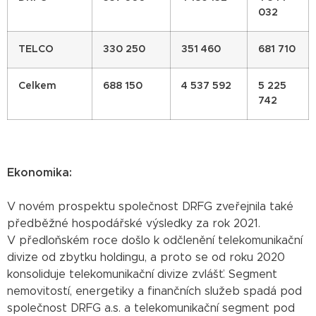
032
TELCO
330 250
351 460
681 710
Celkem
688 150
4 537 592
5 225
742
Ekonomika:
V novém prospektu společnost DRFG zveřejnila také
předběžné hospodářské výsledky za rok 2021.
V předloňském roce došlo k odčlenění telekomunikační
divize od zbytku holdingu, a proto se od roku 2020
konsoliduje telekomunikační divize zvlášť. Segment
nemovitostí, energetiky a finančních služeb spadá pod
společnost DRFG a.s. a telekomunikační segment pod