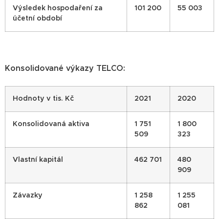
Výsledek hospodaření za
101 200
55 003
účetní období
Konsolidované výkazy TELCO:
Hodnoty v tis. Kč
2021
2020
Konsolidovaná aktiva
1 751
1 800
509
323
Vlastní kapitál
462 701
480
909
Závazky
1 258
1 255
862
081