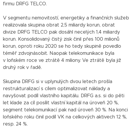
firmu DRFG TELCO.
V segmentu nemovitostí, energetiky a finančních služeb
realizovala skupina obrat 2,5 miliardy korun, obrat
divize DRFG TELCO pak dosáhl necelých 1,4 miliardy
korun. Konsolidovaný čistý zisk činil přes 100 milionů
korun, oproti roku 2020 se ho tedy skupině povedlo
téměř zdvojnásobit. Naopak telekomunikace byla
v loňském roce ve ztrátě 4 miliony. Ve ztrátě byla již
druhý rok v řadě.
Skupina DRFG si v uplynulých dvou letech prošla
restrukturalizací s cílem optimalizovat náklady a
navyšovat podíl vlastního kapitálu. DRFG a.s. si do pěti
let klade za cíl posílit vlastní kapitál na úroveň 20 %,
segment telekomunikací pak nad úroveň 30 %. Na konci
loňského roku činil podíl VK na celkových aktivech 12 %,
resp. 24 %.