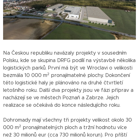
Na Českou republiku navázaly projekty v sousedním
Polsku, kde se skupina DRFG podílí na výstavbě několika
logistických parků. První má být ve Wroclavi o velikosti
2
bezmála 10 000 m
pronajímatelné plochy. Dokončení
této logistické haly je plánováno na druhé čtvrtletí
letošního roku. Další dva projekty jsou ve fázi příprav a
nacházejí se ve městech Poznaň a Zabrze. Jejich
realizace se očekává do konce následujícího roku.
Dohromady mají všechny tři projekty velikost okolo 30
2
000 m
pronajímatelných ploch a tržní hodnotu více
než 30 milionů eur (cca 730 milionů korun). Pro příští