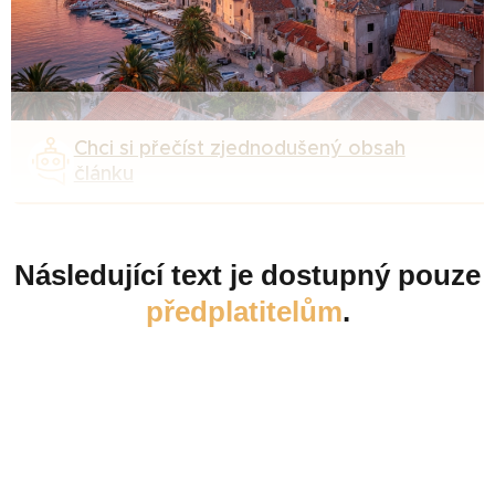
Chci si přečíst zjednodušený obsah
článku
Následující text je dostupný pouze
předplatitelům
.