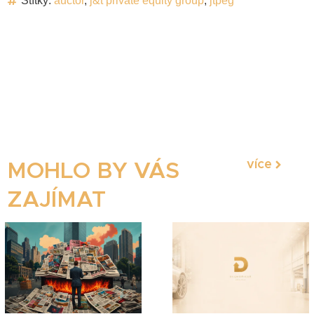
Štítky:
auctor
,
j&t private equity group
,
jtpeg
více
MOHLO BY VÁS
ZAJÍMAT