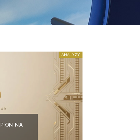
ANALÝZY
PION NA