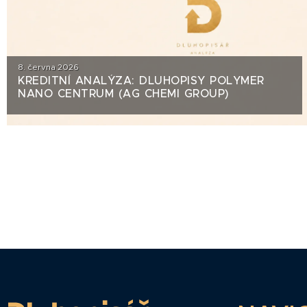
8. června 2026
KREDITNÍ ANALÝZA: DLUHOPISY POLYMER
NANO CENTRUM (AG CHEMI GROUP)