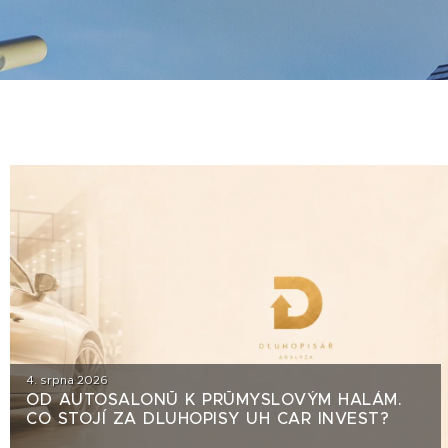
4. srpna 2026
OD AUTOSALONŮ K PRŮMYSLOVÝM HALÁM.
CO STOJÍ ZA DLUHOPISY UH CAR INVEST?