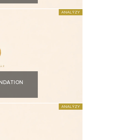
ANALÝZY
UNDATION
ANALÝZY