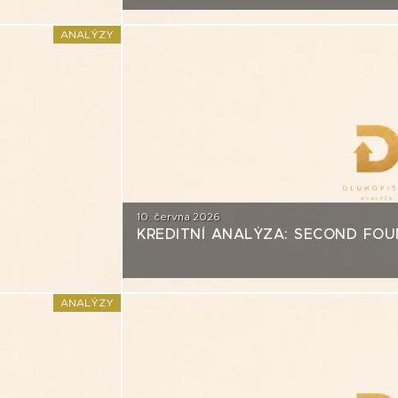
ANALÝZY
10. června 2026
KREDITNÍ ANALÝZA: SECOND FO
ANALÝZY