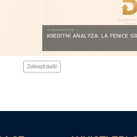
3. června 2026
KREDITNÍ ANALÝZA: LA FENICE G
Zobrazit další