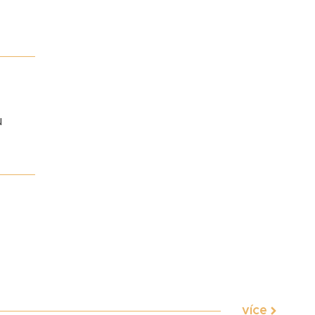
u
více