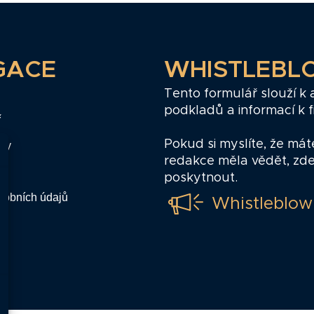
GACE
WHISTLEBL
Tento formulář slouží k
podkladů a informací k 
ř
Pokud si myslíte, že mát
zy
redakce měla vědět, zd
poskytnout.
sobních údajů
Whistleblow