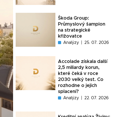
Škoda Group:
Průmyslový šampion
na strategické
křižovatce
Analýzy
25. 07. 2026
Accolade získala další
2,5 miliardy korun,
které čeká v roce
2030 velký test. Co
rozhodne o jejich
splacení?
Analýzy
22. 07. 2026
Kreditní analýza Živiny: