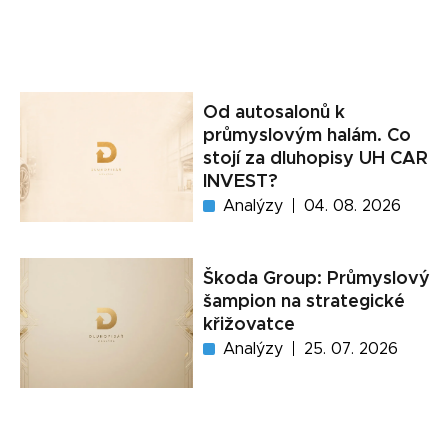
Od autosalonů k
průmyslovým halám. Co
stojí za dluhopisy UH CAR
INVEST?
Analýzy
04. 08. 2026
Škoda Group: Průmyslový
šampion na strategické
křižovatce
Analýzy
25. 07. 2026