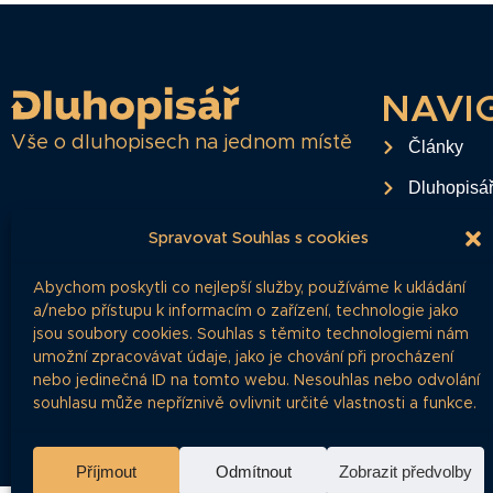
NAVI
Vše o dluhopisech na jednom místě
Články
Dluhopisá
Časté dota
Spravovat Souhlas s cookies
O projektu
Abychom poskytli co nejlepší služby, používáme k ukládání
Ochrana o
a/nebo přístupu k informacím o zařízení, technologie jako
jsou soubory cookies. Souhlas s těmito technologiemi nám
RSS Feed
umožní zpracovávat údaje, jako je chování při procházení
nebo jedinečná ID na tomto webu. Nesouhlas nebo odvolání
Kontakt
souhlasu může nepříznivě ovlivnit určité vlastnosti a funkce.
Příjmout
Odmítnout
Zobrazit předvolby