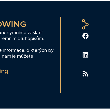
OWING
 anonymnímu zaslání
firemním dluhopisům.
e informace, o kterých by
e nám je můžete
ing