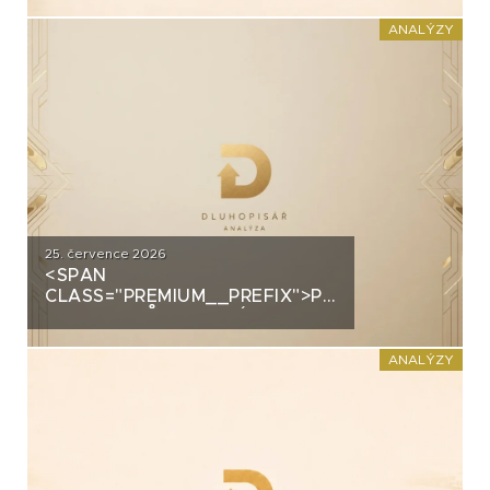
PRŮMYSLOVÝM HALÁM. CO
STOJÍ ZA DLUHOPISY UH CAR
ANALÝZY
INVEST?
25. července 2026
<SPAN
CLASS="PREMIUM__PREFIX">PREMIUM</SPAN>
GROUP: PRŮMYSLOVÝ
ŠAMPION NA STRATEGICKÉ
KŘIŽOVATCE
ANALÝZY