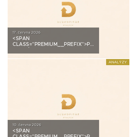
17. června 2026
<SPAN
CLASS="PREMIUM__PREFIX">PREMIUM</SPAN>K
ANALÝZA: VIAGEM
ANALÝZY
10. června 2026
<SPAN
CLASS="PREMIUM__PREFIX">PREMIUM</SPAN>K