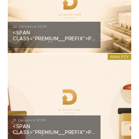
22. července 2026
<SPAN
CLASS="PREMIUM__PREFIX">PREMIUM</SPAN>
ZÍSKALA DALŠÍ 2,5 MILIARDY
KORUN, KTERÉ ČEKÁ V ROCE
2030 VELKÝ TEST. CO
ANALÝZY
ROZHODNE O JEJICH
SPLACENÍ?
21. července 2026
<SPAN
CLASS="PREMIUM__PREFIX">PREMIUM</SPAN>K
ANALÝZA ŽIVINY: Z