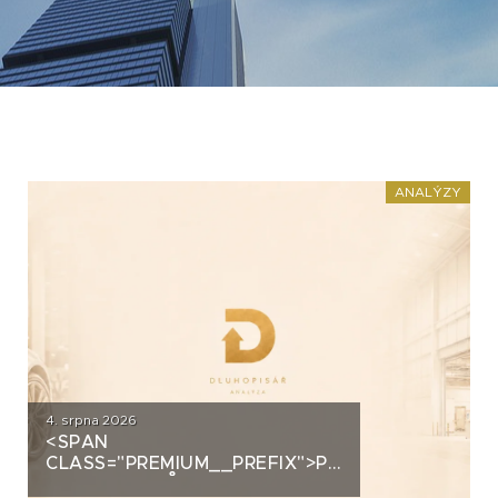
ANALÝZY
4. srpna 2026
<SPAN
CLASS="PREMIUM__PREFIX">PREMIUM</SPAN>
AUTOSALONŮ K