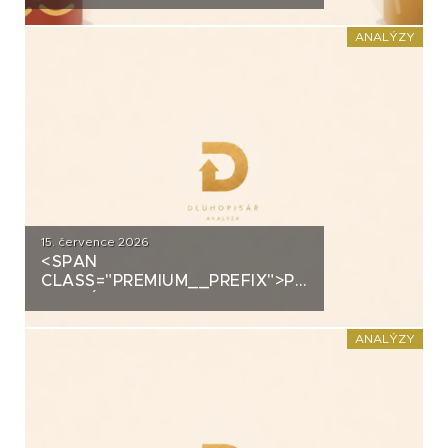
DOMÁCÍHO KIMCHI K
DLUHOPISOVÉMU PROGRAMU
ANALÝZY
ZA PŮL MILIARDY
15. července 2026
<SPAN
CLASS="PREMIUM__PREFIX">PREMIUM</SPAN>K
ANALÝZA: DLUHOPISY 3M
FUND MSI SICAV (MS-INVEST)
ANALÝZY