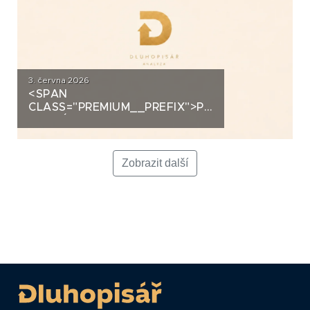
3. června 2026
<SPAN
CLASS="PREMIUM__PREFIX">PREMIUM</SPAN>K
ANALÝZA: LA FENICE GROUP
Zobrazit další