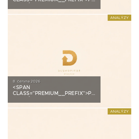
ANALÝZA: SECOND
FOUNDATION
ANALÝZY
8. června 2026
<SPAN
CLASS="PREMIUM__PREFIX">PREMIUM</SPAN>K
ANALÝZA: DLUHOPISY
POLYMER NANO CENTRUM (AG
CHEMI GROUP)
ANALÝZY