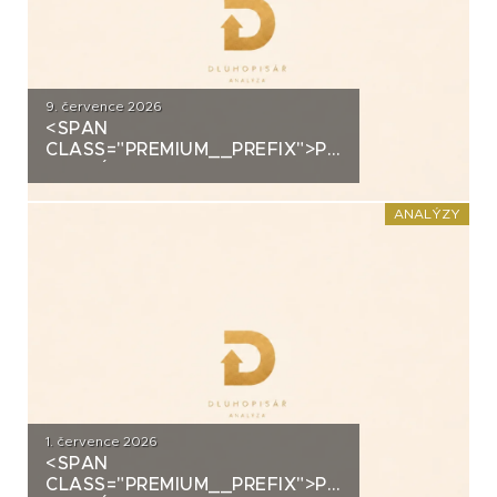
9. července 2026
<SPAN
CLASS="PREMIUM__PREFIX">PREMIUM</SPAN>K
ANALÝZA: ALLRISK MERIDIEM
INVESTMENT
ANALÝZY
1. července 2026
<SPAN
CLASS="PREMIUM__PREFIX">PREMIUM</SPAN>K