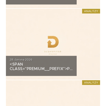
ANALÝZA: EUC
ANALÝZY
28. června 2026
<SPAN
CLASS="PREMIUM__PREFIX">PREMIUM</SPAN>K
ANALÝZA: FORTUNA
ANALÝZY