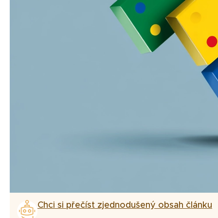
Chci si přečíst zjednodušený obsah článku