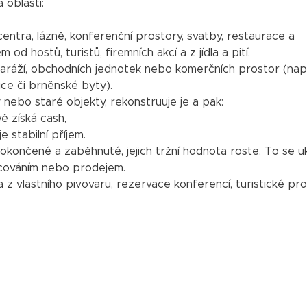
 oblastí:
centra, lázně, konferenční prostory, svatby, restaurace a
 od hostů, turistů, firemních akcí a z jídla a pití.
aráží, obchodních jednotek nebo komerčních prostor (např
ice či brněnské byty).
nebo staré objekty, rekonstruuje je a pak:
 získá cash,
e stabilní příjem.
dokončené a zaběhnuté, jejich tržní hodnota roste. To se u
ncováním nebo prodejem.
 z vlastního pivovaru, rezervace konferencí, turistické pro