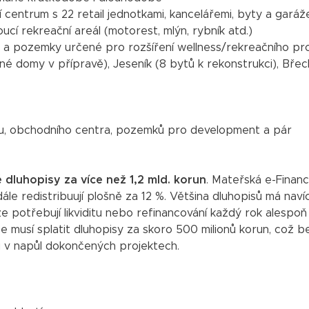
centrum s 22 retail jednotkami, kancelářemi, byty a garáž
 rekreační areál (motorest, mlýn, rybník atd.)
a pozemky určené pro rozšíření wellness/rekreačního pr
né domy v přípravě), Jeseník (8 bytů k rekonstrukci), Břec
mku, obchodního centra, pozemků pro development a pár
dluhopisy za více než 1,2 mld. korun
. Mateřská e-Finan
le redistribuují plošně za 12 %. Většina dluhopisů má navíc
 potřebují likviditu nebo refinancování každý rok alespoň
ce musí splatit dluhopisy za skoro 500 milionů korun, což b
ů v napůl dokončených projektech.