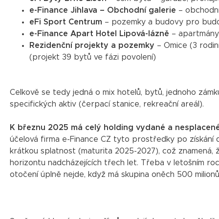
e-Finance Jihlava – Obchodní galerie
– obchodní 
eFi Sport Centrum
– pozemky a budovy pro budoucí
e-Finance Apart Hotel Lipová-lázně
– apartmány 
Rezidenční projekty a pozemky
– Omice (3 rodin
(projekt 39 bytů ve fázi povolení)
Celkově se tedy jedná o mix hotelů, bytů, jednoho zá
specifických aktiv (čerpací stanice, rekreační areál).
K březnu 2025 má celý holding vydané a nesplacené 
účelová firma e-Finance CZ tyto prostředky po získání dá
krátkou splatnost (maturita 2025-2027), což znamená, že
horizontu nadcházejících třech let. Třeba v letošním ro
otočení úplně nejde, když má skupina oněch 500 milion