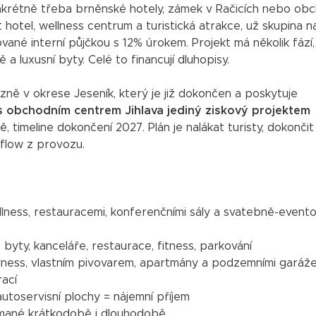
konkrétně třeba brněnské hotely, zámek v Račicích nebo ob
tel, wellness centrum a turistická atrakce, už skupina nal
ované interní půjčkou s 12% úrokem. Projekt má několik fází,
 luxusní byty. Celé to financují dluhopisy.
ázně v okrese Jeseník, který je již dokončen a poskytuje
 s obchodním centrem Jihlava jediný ziskový projektem
ě, timeline dokončení 2027. Plán je nalákat turisty, dokončit
 flow z provozu.
ellness, restauracemi, konferenčními sály a svatebně-even
 byty, kanceláře, restaurace, fitness, parkování
lness, vlastním pivovarem, apartmány a podzemními garáž
ací
autoservisní plochy = nájemní příjem
ímané krátkodobě i dlouhodobě