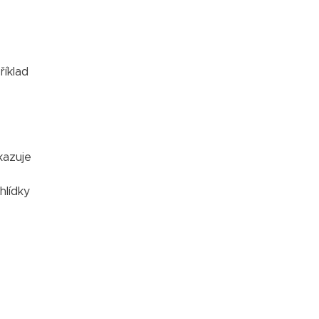
íklad
kazuje
hlídky