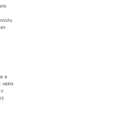
emi
ovozu
lav
ce a
 velmi
 v
ez