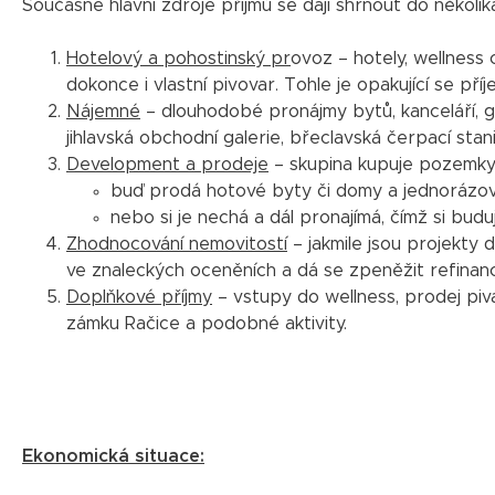
Současné hlavní zdroje příjmů se dají shrnout do několika
Hotelový a pohostinský pr
ovoz – hotely, wellness 
dokonce i vlastní pivovar. Tohle je opakující se příjem
Nájemné
– dlouhodobé pronájmy bytů, kanceláří, g
jihlavská obchodní galerie, břeclavská čerpací stan
Development a prodeje
– skupina kupuje pozemky 
buď prodá hotové byty či domy a jednorázově
nebo si je nechá a dál pronajímá, čímž si buduj
Zhodnocování nemovitostí
– jakmile jsou projekty 
ve znaleckých oceněních a dá se zpeněžit refina
Doplňkové příjmy
– vstupy do wellness, prodej piva
zámku Račice a podobné aktivity.
Ekonomická situace: