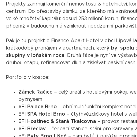
Projekty zahrnují komerční nemovitosti & hotelnictví, 
centrum. Do přestavby zámku, ze kterého má vzniknout ho
velké množství kapitálu: dosud 253 milionů korun, financ
přičemž v budoucnu má vzniknout i podzemní parkoviště a
Pak je tu projekt e-Finance Apart Hotel v obci Lipová-l
krátkodobý pronájem v apartmánech,
který byl spolu
skupiny v loňském roce
. Druhá fáze je nyní ve výstavb
druhou etapu, refinancovat dluh a získávat pasivní cash
Portfolio v kostce:
Zámek Račice
– celý areál s hotelovými pokoji, w
byznysem
eFi Palace Brno
– obří multifunkční komplex: hotel,
EFI SPA Hotel Brno
– čtyřhvězdičkový hotel s wel
EFI Hostinec & Stará Tkalcovna
– provoz restaur
eFi Břeclav
– čerpací stanice, stání pro karavany, 
eFi Byty Brno Líšeň
– osm bytů + garáže, pronaj