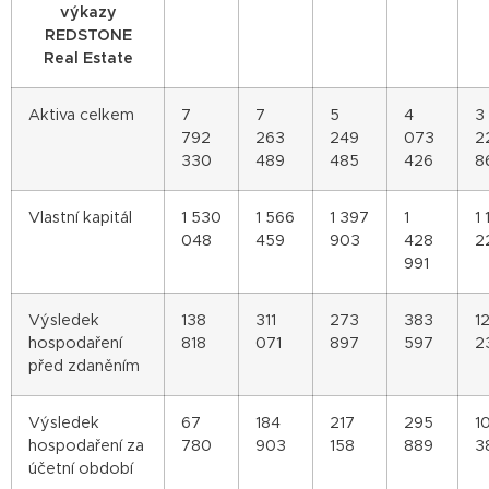
výkazy
REDSTONE
Real Estate
Aktiva celkem
7
7
5
4
3
792
263
249
073
2
330
489
485
426
8
Vlastní kapitál
1 530
1 566
1 397
1
1 
048
459
903
428
2
991
Výsledek
138
311
273
383
12
hospodaření
818
071
897
597
2
před zdaněním
Výsledek
67
184
217
295
1
hospodaření za
780
903
158
889
3
účetní období