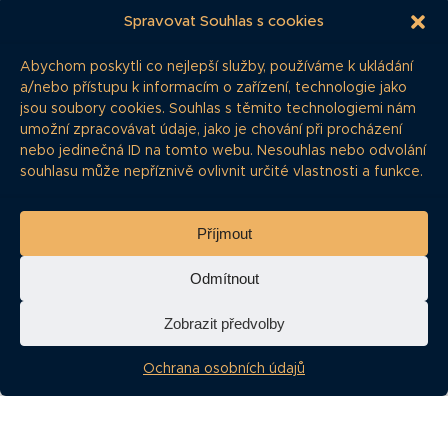
Spravovat Souhlas s cookies
CZ0003532442, 4,3 %, 80 000 000 Kč, splatné
červenec 2024 (3 roky)
Abychom poskytli co nejlepší služby, používáme k ukládání
a/nebo přístupu k informacím o zařízení, technologie jako
CZ0003532442
jsou soubory cookies. Souhlas s těmito technologiemi nám
umožní zpracovávat údaje, jako je chování při procházení
CZ0003532434
nebo jedinečná ID na tomto webu. Nesouhlas nebo odvolání
souhlasu může nepříznivě ovlivnit určité vlastnosti a funkce.
CZ0003532434, 5,7 %, 70 000 000 Kč, splatné
červenec 2026 (5 let)
Příjmout
CZ0003532434
Odmítnout
2. základní prospekt REDSTONE INVEST
a.s. (11. 2. 2020)
Zobrazit předvolby
Objem: 300 000 000 Kč
Ochrana osobních údajů
Dodatek č. 1:
dodatek-1-k-zp-redstone-invest