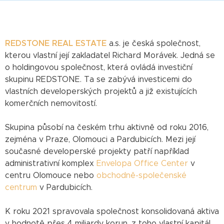
REDSTONE REAL ESTATE
a.s. je česká společnost,
kterou vlastní její zakladatel Richard Morávek. Jedná se
o holdingovou společnost, která ovládá investiční
skupinu REDSTONE. Ta se zabývá investicemi do
vlastních developerských projektů a již existujících
komerčních nemovitostí.
Skupina působí na českém trhu aktivně od roku 2016,
zejména v Praze, Olomouci a Pardubicích. Mezi její
současné developerské projekty patří například
administrativní komplex
Envelopa Office Center
v
centru Olomouce nebo
obchodně-společenské
centrum
v Pardubicích.
K roku 2021 spravovala společnost konsolidovaná aktiva
v hodnotě přes 4 miliardy korun, z toho vlastní kapitál