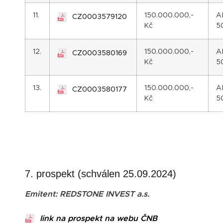
11.
150.000.000,-
A
CZ0003579120
Kč
5
12.
150.000.000,-
A
CZ0003580169
Kč
5
13.
150.000.000,-
A
CZ0003580177
Kč
5
7. prospekt (schválen 25.09.2024)
Emitent: REDSTONE INVEST a.s.
link na prospekt na webu ČNB