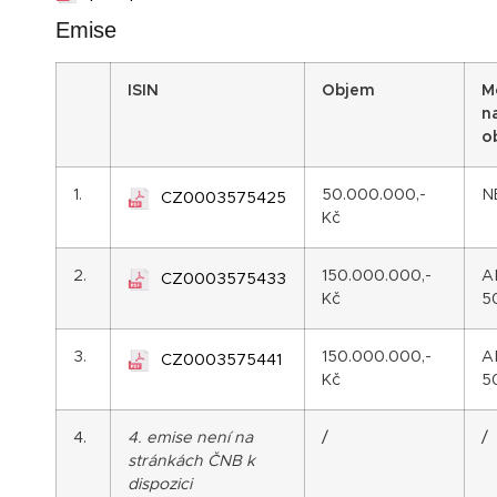
Emise
I
SIN
Objem
M
n
o
1.
50.000.000,-
N
CZ0003575425
Kč
2.
150.000.000,-
A
CZ0003575433
Kč
5
3.
150.000.000,-
A
CZ0003575441
Kč
5
4.
4. emise není na
/
/
stránkách ČNB k
dispozici