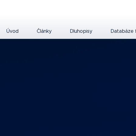
Úvod
Články
Dluhopisy
Databáze 