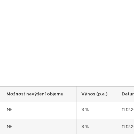
Možnost navýšení objemu
Výnos (p.a.)
Datu
NE
8 %
11.12.
NE
8 %
11.12.