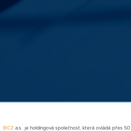
BICZ
a.s. je holdingová společnost, která ovládá přes 50