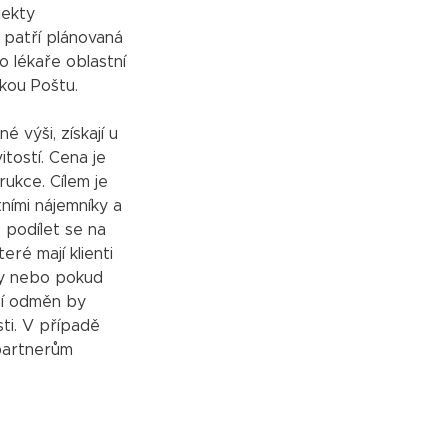
jekty
 patří plánovaná
 lékaře oblastní
kou Poštu.
é výši, získají u
tostí. Cena je
ukce. Cílem je
tními nájemníky a
 podílet se na
eré mají klienti
dy nebo pokud
ní odměn by
sti. V případě
partnerům