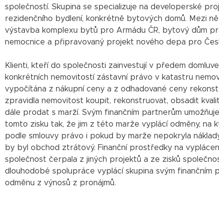
společností. Skupina se specializuje na developerské pro
rezidenčního bydlení, konkrétně bytových domů. Mezi ně
výstavba komplexu bytů pro Armádu ČR, bytový dům pro
nemocnice a připravovaný projekt nového depa pro Čes
Klienti, kteří do společnosti zainvestují v předem domluven
konkrétních nemovitostí zástavní právo v katastru nemovi
vypočítána z nákupní ceny a z odhadované ceny rekonstr
zpravidla nemovitost koupit, rekonstruovat, obsadit kvali
dále prodat s marží. Svým finančním partnerům umožňuje
tomto zisku tak, že jim z této marže vyplácí odměny, na kt
podle smlouvy právo i pokud by marže nepokryla nákla
by byl obchod ztrátový. Finanční prostředky na vypláce
společnost čerpala z jiných projektů a ze zisků společno
dlouhodobé spolupráce vyplácí skupina svým finančním 
odměnu z výnosů z pronájmů.