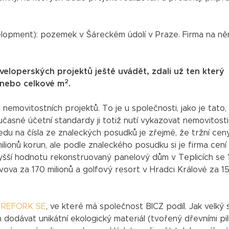
lopment): pozemek v Šáreckém údolí v Praze. Firma na n
veloperských projektů ještě uvádět, zdali už ten který
2
, nebo celkové m
.
emovitostních projektů. To je u společnosti, jako je tato,
časné účetní standardy ji totiž nutí vykazovat nemovitosti
edu na čísla ze znaleckých posudků je zřejmé, že tržní cen
ilionů korun, ale podle znaleckého posudku si je firma cení
jvyšší hodnotu rekonstruovaný panelový dům v Teplicích se 
ova za 170 milionů a golfový resort v Hradci Králové za 1
i
REFORK SE
, ve které má společnost BICZ podíl. Jak velký 
h dodávat unikátní ekologický materiál (tvořený dřevními pil