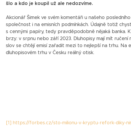
šlo a kdo je koupil už ale nedozvíme.
Akcionář Šimek ve svém komentáři u našeho posledního č
společnost i na emisních podmínkách. Údajně totiž chys
s cennými papíry, tedy pravděpodobně nějaká banka. K 
brzy: v srpnu nebo září 2023. Dluhopisy mají mít ručení
slov se chtějí emisí zařadit mezi to nejlepší na trhu. Na
dluhopisovém trhu v Česku reálný otisk.
[1]
https://forbes.cz/sto-milionu-v-kryptu-refork-diky-