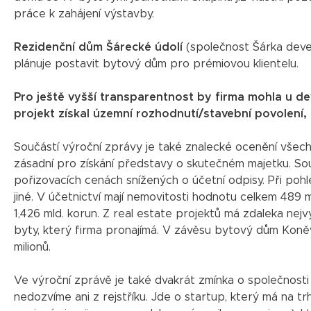
práce k zahájení výstavby.
Rezidenční dům Šárecké údolí
(společnost Šárka deve
plánuje postavit bytový dům pro prémiovou klientelu.
Pro ještě vyšší transparentnost by firma mohla u de
projekt získal územní rozhodnutí/stavební povolení
Součástí výroční zprávy je také znalecké ocenění všech n
zásadní pro získání představy o skutečném majetku. Sou
pořizovacích cenách snížených o účetní odpisy. Při pohl
jiné. V účetnictví mají nemovitosti hodnotu celkem 489 m
1,426 mld. korun. Z real estate projektů má zdaleka ne
byty, který firma pronajímá. V závěsu bytový dům Koněv
milionů.
Ve výroční zprávě je také dvakrát zmínka o společnost
nedozvíme ani z rejstříku. Jde o startup, který má na tr