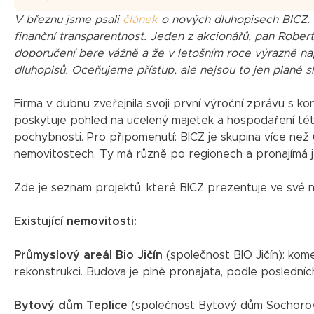
V březnu jsme psali
článek
o nových dluhopisech BICZ. V
finanční transparentnost. Jeden z akcionářů, pan Robe
doporučení bere vážně a že v letošním roce výrazně nap
dluhopisů. Oceňujeme přístup, ale nejsou to jen plané s
Firma v dubnu zveřejnila svoji první výroční zprávu s k
poskytuje pohled na ucelený majetek a hospodaření této s
pochybnosti. Pro připomenutí: BICZ je skupina více než 
nemovitostech. Ty má různě po regionech a pronajímá je
Zde je seznam projektů, které BICZ prezentuje ve své 
Existující nemovitosti:
Průmyslový areál Bio Jičín
(společnost BIO Jičín): kome
rekonstrukci. Budova je plně pronajata, podle poslední
Bytový dům Teplice
(společnost Bytový dům Sochorova