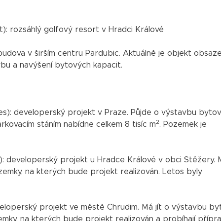
): rozsáhlý golfový resort v Hradci Králové
udova v širším centru Pardubic. Aktuálně je objekt obsaz
vbu a navýšení bytových kapacit.
s): developerský projekt v Praze. Půjde o výstavbu byto
2
arkovacím stáním nabídne celkem 8 tisíc m
. Pozemek je
: developerský projekt u Hradce Králové v obci Stěžery. 
ozemky, na kterých bude projekt realizován. Letos byly
operský projekt ve městě Chrudim. Má jít o výstavbu b
emky, na kterých bude projekt realizován a probíhají přípr