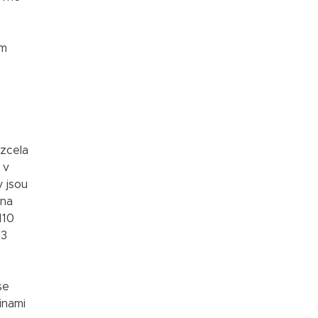
ěm
 zcela
 v
y jsou
 na
110
53
se
inami