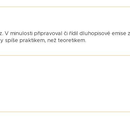
. V minulosti připravoval či řídil dluhopisové emise 
dy spíše praktikem, než teoretikem.