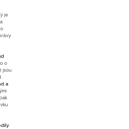
ý je
na
ho
právy
ud
ro o
ě jsou
.
nd a
ými
 pak
ovku
díly