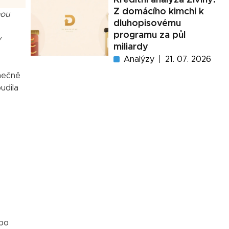
Z domácího kimchi k
nou
dluhopisovému
programu za půl
y
miliardy
Analýzy
21. 07. 2026
onečně
udila
 po