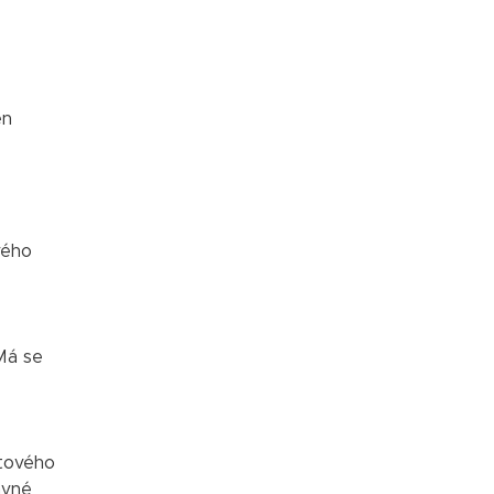
en
vého
Má se
ytového
avné