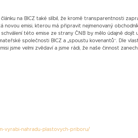
lánku na BICZ také slíbil, že kromě transparentnosti zapr
tá novou emisi, kterou má připravit nejmenovaný obchodní
schválení této emise ze strany ČNB by mělo údajně dojít 
 mateřské společnosti BICZ a „spoustu kovenantů“. Dle vlas
 emisi jsme velmi zvědaví a jsme rádi, že naše činnost zanec
nim-vyrabi-nahradu-plastovych-priboru/