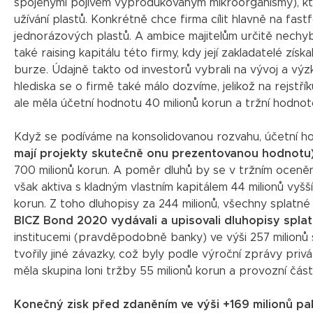
spojenými pojivem vyprodukovaným mikroorganismy), kte
užívání plastů. Konkrétně chce firma cílit hlavně na fas
jednorázových plastů. A ambice majitelům určitě nechybí
také raising kapitálu této firmy, kdy její zakladatelé z
burze. Údajně takto od investorů vybrali na vývoj a výzk
hlediska se o firmě také málo dozvíme, jelikož na rejst
ale měla účetní hodnotu 40 milionů korun a tržní hodnoto
Když se podíváme na konsolidovanou rozvahu, účetní hod
mají projekty skutečně onu prezentovanou hodnotu
700 milionů korun. A poměr dluhů by se v tržním ocenění
však aktiva s kladným vlastním kapitálem 44 milionů vyšší
korun. Z toho dluhopisy za 244 milionů, všechny splatné
BICZ Bond 2020 vydávali a upisovali dluhopisy splat
institucemi (pravděpodobně banky) ve výši 257 milionů
tvořily jiné závazky, což byly podle výroční zprávy pri
měla skupina loni tržby 55 milionů korun a provozní část 
Konečný zisk před zdaněním ve výši +169 milionů pak 