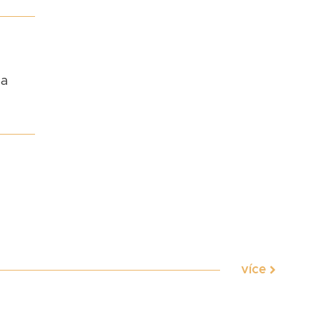
za
více