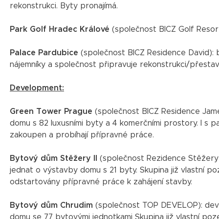
rekonstrukci. Byty pronajímá.
Park Golf Hradec Králové
(společnost BICZ Golf Resort
Palace Pardubice
(společnost BICZ Residence David): b
nájemníky a společnost připravuje rekonstrukci/přesta
Development:
Green Tower Prague
(společnost BICZ Residence Jame
domu s 82 luxusními byty a 4 komerčními prostory. I s p
zakoupen a probíhají přípravné práce.
Bytový dům Stěžery II
(společnost Rezidence Stěžery)
jednat o výstavby domu s 21 byty. Skupina již vlastní p
odstartovány přípravné práce k zahájení stavby.
Bytový dům Chrudim
(společnost TOP DEVELOP): devel
domu se 77 bytovými jednotkami Skupina již vlastní poz