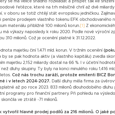
rý se má velice snadno rozkládat a přispět tak ke snížení
tfoodové řetězce, které na trh měsíčně chrlí až dvě miliardy
, v oboru se totiž chtějí stát evropskou jedničkou. Zajímav
ískali peníze prodejem vlastního tokenu EFK obchodovaného 
um materiálu přibližně 100 milionů korun.
[1]
Z ekonomické
říku má výkazy naposledy k roku 2020. Podle nové výroční z
u 310 milionů. Což je ocenění platné k 31.12.2022.
nota majetku činí 1,471 mld. korun. V tržním ocenění
(pok
)
by se pak hodnota aktiv (a vlastního kapitálu) zvedla sko
m majetku 2,152 miliardy dostal na 66 %. I v účetní hodnot
 než dluhy skupiny. Ty byly na konci minulého roku 1,416 mld
 letos.
Což nás trochu zaráží, protože emitenti BICZ Bo
né i v letech 2024-2027.
Další dluhy měla firma za úvěrov
 splatné až po roce 2023. 833 milionů dlouhodobého dluhu
vátní programy pro finanční partnery. Při pohledu na výsled
skončila ve ztrátě -71 milionů.
vytvořil hlavně prodej podílů za 216 milionů. O jaké po