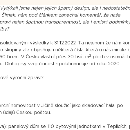
ytýkali jsme nejen jejich špatný design, ale i nedostateč
rt Šimek, nám pod článkem zanechal komentář, že naše
raví nejen špatnou transparentnost, ale i emisní podmínk
liby?
onsolidovanými výsledky k 31.12.2022. Ta nejenom že nám k
kupiny, ale objasňuje i některá čísla, která u nás minule b
2
60 firem. V Česku vlastní přes 30 tisíc m
ploch v osmnácti
. Dluhopisy svoji činnost spolufinancuje od roku 2020.
nové výroční zprávě:
rční nemovitost v Jičíně sloužící jako skladovací hala, po
ch údajů Českou poštou.
): panelový dům se 110 bytovými jednotkami v Teplicích,