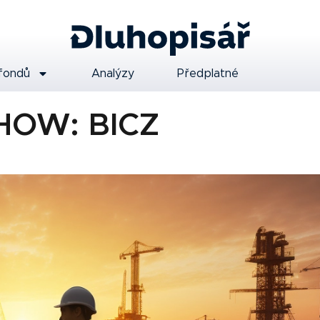
fondů
Analýzy
Předplatné
OW: BICZ