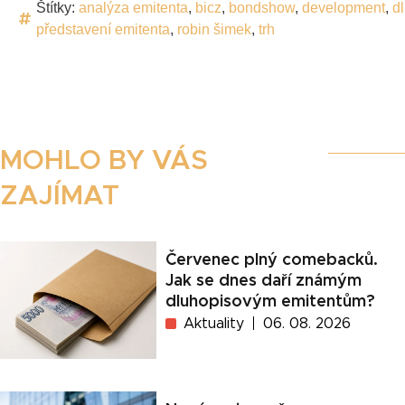
Štítky:
analýza emitenta
,
bicz
,
bondshow
,
development
,
d
představení emitenta
,
robin šimek
,
trh
MOHLO BY VÁS
ZAJÍMAT
Červenec plný comebacků.
Jak se dnes daří známým
dluhopisovým emitentům?
Aktuality
06. 08. 2026