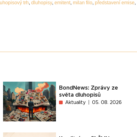
luhopisový trh
,
dluhopisy
,
emitent
,
milan filo
,
představení emise
,
BondNews: Zprávy ze
světa dluhopisů
Aktuality
05. 08. 2026