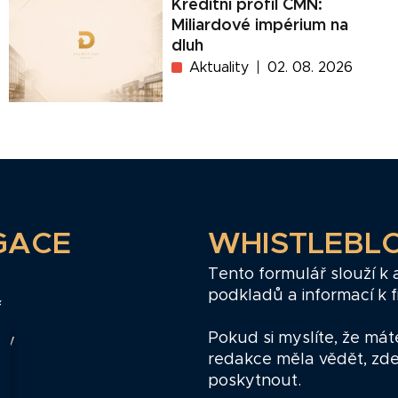
Kreditní profil ČMN:
Miliardové impérium na
dluh
Aktuality
02. 08. 2026
GACE
WHISTLEBL
Tento formulář slouží k
podkladů a informací k 
ř
Pokud si myslíte, že mát
zy
redakce měla vědět, zd
poskytnout.