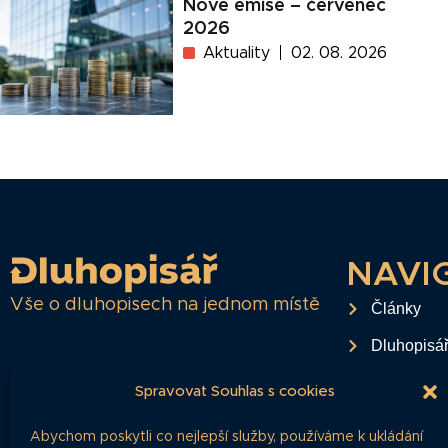
Nové emise – červenec
2026
Aktuality
02. 08. 2026
NAVI
Vše o dluhopisech na jednom místě
Články
Dluhopisá
Časté dota
Spravovat Souhlas s cookies
O projektu
Abychom poskytli co nejlepší služby, používáme k ukládání