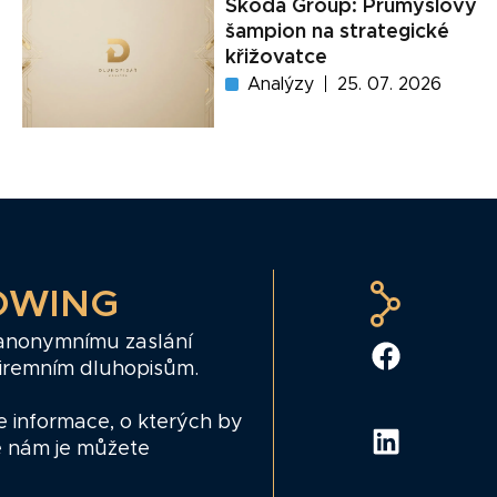
Škoda Group: Průmyslový
šampion na strategické
křižovatce
Analýzy
25. 07. 2026
OWING
 anonymnímu zaslání
firemním dluhopisům.
e informace, o kterých by
e nám je můžete