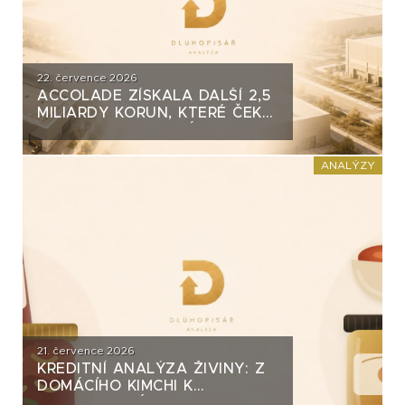
22. července 2026
ACCOLADE ZÍSKALA DALŠÍ 2,5
MILIARDY KORUN, KTERÉ ČEKÁ
V ROCE 2030 VELKÝ TEST. CO
ROZHODNE O JEJICH
SPLACENÍ?
ANALÝZY
21. července 2026
KREDITNÍ ANALÝZA ŽIVINY: Z
DOMÁCÍHO KIMCHI K
DLUHOPISOVÉMU PROGRAMU