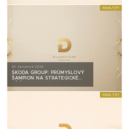
INVEST?
ANALÝZY
25. července 2026
ŠKODA GROUP: PRŮMYSLOVÝ
ŠAMPION NA STRATEGICKÉ
KŘIŽOVATCE
ANALÝZY