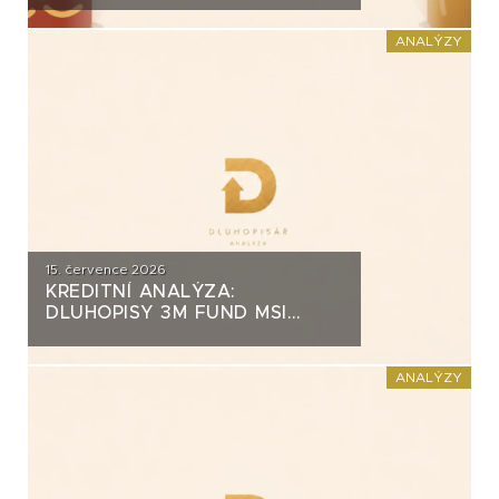
ZA PŮL MILIARDY
ANALÝZY
15. července 2026
KREDITNÍ ANALÝZA:
DLUHOPISY 3M FUND MSI
SICAV (MS-INVEST)
ANALÝZY