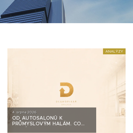
ANALÝZY
4. srpna 2026
OD AUTOSALONŮ K
PRŮMYSLOVÝM HALÁM. CO
STOJÍ ZA DLUHOPISY UH CAR