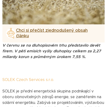
Chci si přečíst zjednodušený obsah
článku
V červnu se na dluhopisovém trhu představilo devět
firem. V pěti emisích vyšly dluhopisy celkem za 2,27
miliardy korun s průměrným úrokem 7,55 %.
SOLEK Czech Services s.r.o.
SOLEK je přední energetická skupina podnikající v
oboru obnovitelných zdrojů energie, se zaměřením na
solární energetiku. Zabývá se projektováním, výstavbou