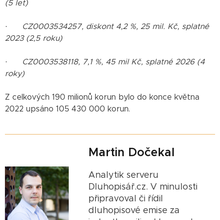
(5 let)
·
CZ0003534257, diskont 4,2 %, 25 mil. Kč, splatné
2023 (2,5 roku)
·
CZ0003538118, 7,1 %, 45 mil Kč, splatné 2026 (4
roky)
Z celkových 190 milionů korun bylo do konce května
2022 upsáno 105 430 000 korun.
Martin Dočekal
Analytik serveru
Dluhopisář.cz. V minulosti
připravoval či řídil
dluhopisové emise za