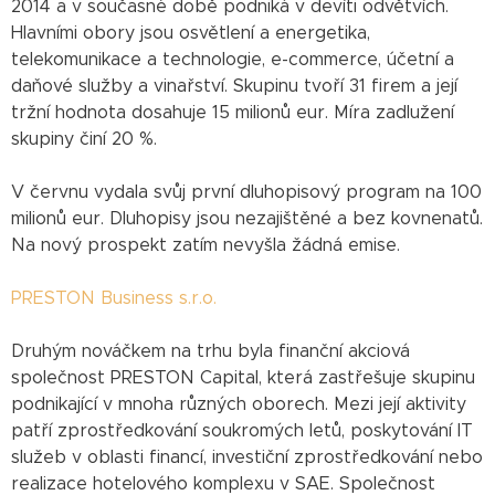
2014 a v současné době podniká v devíti odvětvích.
Hlavními obory jsou osvětlení a energetika,
telekomunikace a technologie, e-commerce, účetní a
daňové služby a vinařství. Skupinu tvoří 31 firem a její
tržní hodnota dosahuje 15 milionů eur. Míra zadlužení
skupiny činí 20 %.
V červnu vydala svůj první dluhopisový program na 100
milionů eur. Dluhopisy jsou nezajištěné a bez kovnenatů.
Na nový prospekt zatím nevyšla žádná emise.
PRESTON Business s.r.o.
Druhým nováčkem na trhu byla finanční akciová
společnost PRESTON Capital, která zastřešuje skupinu
podnikající v mnoha různých oborech. Mezi její aktivity
patří zprostředkování soukromých letů, poskytování IT
služeb v oblasti financí, investiční zprostředkování nebo
realizace hotelového komplexu v SAE. Společnost