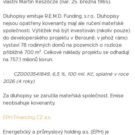
vlastní Martin Keszőcze (nar. 25. března 1965).
Dluhopisy emituje R.E.M.D. Funding, s.r.o.. Dluhopisy
nejsou opatřeny kovenanty, mají ale ručení mateřské
společnosti. Výtěžek má být investován (nikoliv pouze)
do developerského projektu v Berouně, v jehož rámci
vystaví 78 rodinných domů na pozemcích o rozloze
2
přibližně 700 m
. Celkové náklady projektu se odhadují
na 757,1 milionů korun.
·
CZ0003541849, 6,5 %, 100 mil. Kč, splatné v roce
2026 (4 roky)
Za dluhopisy se zaručila mateřská společnost. Emise
neobsahuje kovenanty.
EPH Financing CZ a.s.
Energetický a průmyslový holding a.s. (EPH) je