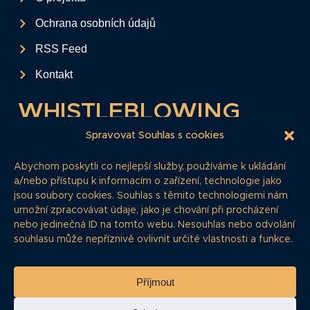
Ochrana osobních údajů
RSS Feed
Kontakt
WHISTLEBLOWING
Tento formulář slouží k anonymnímu zaslání
Spravovat Souhlas s cookies
podkladů a informací k firemním
Abychom poskytli co nejlepší služby, používáme k ukládání
dluhopisům.
a/nebo přístupu k informacím o zařízení, technologie jako
jsou soubory cookies. Souhlas s těmito technologiemi nám
Pokud si myslíte, že máte informace, o
umožní zpracovávat údaje, jako je chování při procházení
kterých by redakce měla vědět, zde nám je
nebo jedinečná ID na tomto webu. Nesouhlas nebo odvolání
můžete poskytnout.
souhlasu může nepříznivě ovlivnit určité vlastnosti a funkce.
Whistleblowing
Příjmout