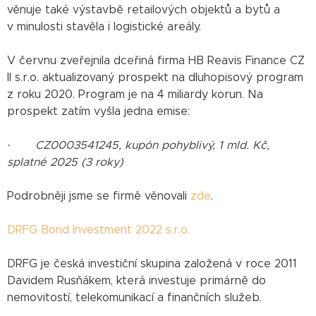
věnuje také výstavbě retailových objektů a bytů a
v minulosti stavěla i logistické areály.
V červnu zveřejnila dceřiná firma HB Reavis Finance CZ
II s.r.o. aktualizovaný prospekt na dluhopisový program
z roku 2020. Program je na 4 miliardy korun. Na
prospekt zatím vyšla jedna emise:
·
CZ0003541245, kupón pohyblivý, 1 mld. Kč,
splatné 2025 (3 roky)
Podrobněji jsme se firmě věnovali
zde
.
DRFG Bond Investment 2022 s.r.o.
DRFG je česká investiční skupina založená v roce 2011
Davidem Rusňákem, která investuje primárně do
nemovitostí, telekomunikací a finančních služeb.