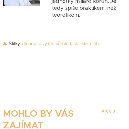
jednotky miliard korun. Je
tedy spíše praktikem, než
teoretikem.
Štítky:
dluhopisový trh
,
přehled
,
statistika
,
trh
více
MOHLO BY VÁS
ZAJÍMAT