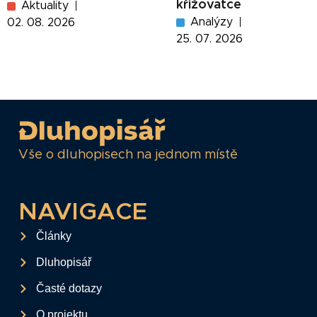
křižovatce
Aktuality
Analýzy
02. 08. 2026
25. 07. 2026
Vše o dluhopisech na jednom místě
NAVIGACE
Články
Dluhopisář
Časté dotazy
O projektu