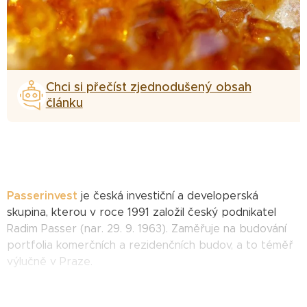
Chci si přečíst zjednodušený obsah
článku
Passerinvest
je česká investiční a developerská
skupina, kterou v roce 1991 založil český podnikatel
Radim Passer (nar. 29. 9. 1963). Zaměřuje na budování
portfolia komerčních a rezidenčních budov, a to téměř
výlučně v Praze.