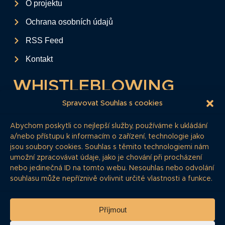
O projektu
Ochrana osobních údajů
RSS Feed
Kontakt
WHISTLEBLOWING
Tento formulář slouží k anonymnímu zaslání
Spravovat Souhlas s cookies
podkladů a informací k firemním
Abychom poskytli co nejlepší služby, používáme k ukládání
dluhopisům.
a/nebo přístupu k informacím o zařízení, technologie jako
jsou soubory cookies. Souhlas s těmito technologiemi nám
Pokud si myslíte, že máte informace, o
umožní zpracovávat údaje, jako je chování při procházení
kterých by redakce měla vědět, zde nám je
nebo jedinečná ID na tomto webu. Nesouhlas nebo odvolání
můžete poskytnout.
souhlasu může nepříznivě ovlivnit určité vlastnosti a funkce.
Whistleblowing
Příjmout