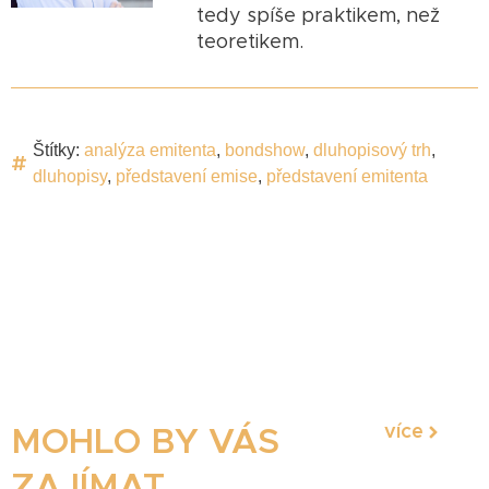
tedy spíše praktikem, než
teoretikem.
Štítky:
analýza emitenta
,
bondshow
,
dluhopisový trh
,
dluhopisy
,
představení emise
,
představení emitenta
více
MOHLO BY VÁS
ZAJÍMAT