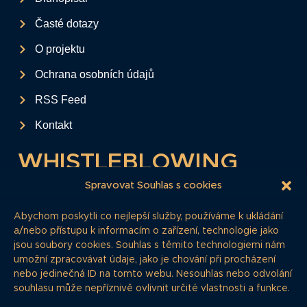
Časté dotazy
O projektu
Ochrana osobních údajů
RSS Feed
Kontakt
WHISTLEBLOWING
Tento formulář slouží k anonymnímu zaslání
Spravovat Souhlas s cookies
podkladů a informací k firemním
Abychom poskytli co nejlepší služby, používáme k ukládání
dluhopisům.
a/nebo přístupu k informacím o zařízení, technologie jako
jsou soubory cookies. Souhlas s těmito technologiemi nám
Pokud si myslíte, že máte informace, o
umožní zpracovávat údaje, jako je chování při procházení
kterých by redakce měla vědět, zde nám je
nebo jedinečná ID na tomto webu. Nesouhlas nebo odvolání
můžete poskytnout.
souhlasu může nepříznivě ovlivnit určité vlastnosti a funkce.