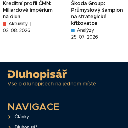
Kreditní profil ČMN:
Škoda Group:
Miliardové impérium
Průmyslový šampion
na dluh
na strategické
křižovatce
Aktuality
Analýzy
02. 08. 2026
25. 07. 2026
Vše o dluhopisech na jednom místě
NAVIGACE
Články
Dluhopisář