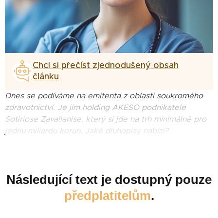
Chci si přečíst zjednodušený obsah
článku
Dnes se podíváme na emitenta z oblasti soukromého
zdravotnictví. Je jím holding AKESO podnikatele
Sotiriose Zavalianise, který si jde na trh minimálně pro
jednu miliardu korun. Jaké dluhopisy nabízí?
Následující text je dostupný pouze
předplatitelům
.