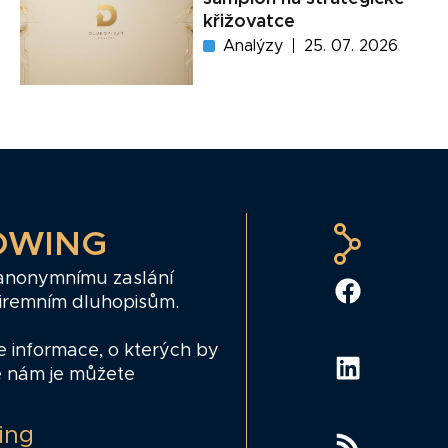
křižovatce
Analýzy
25. 07. 2026
OWING
 anonymnímu zaslání
firemním dluhopisům.
e informace, o kterých by
e nám je můžete
ing