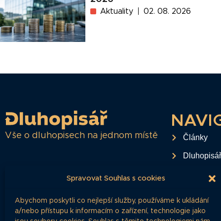
Aktuality
02. 08. 2026
NAVI
Vše o dluhopisech na jednom místě
Články
Dluhopisá
Časté dota
Spravovat Souhlas s cookies
O projektu
Abychom poskytli co nejlepší služby, používáme k ukládání
Ochrana o
a/nebo přístupu k informacím o zařízení, technologie jako