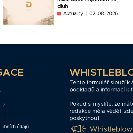
dluh
Aktuality
02. 08. 2026
GACE
WHISTLEBL
Tento formulář slouží k
podkladů a informací k 
ř
Pokud si myslíte, že mát
zy
redakce měla vědět, zd
poskytnout.
sobních údajů
Whistleblow