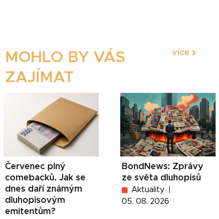
více
MOHLO BY VÁS
ZAJÍMAT
Červenec plný
BondNews: Zprávy
comebacků. Jak se
ze světa dluhopisů
dnes daří známým
Aktuality
dluhopisovým
05. 08. 2026
emitentům?