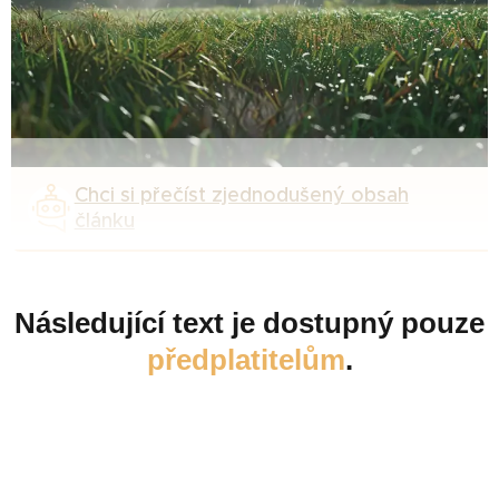
Chci si přečíst zjednodušený obsah
článku
Následující text je dostupný pouze
předplatitelům
.