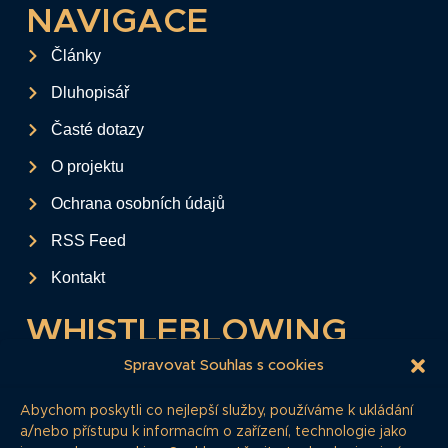
NAVIGACE
Články
Dluhopisář
Časté dotazy
O projektu
Ochrana osobních údajů
RSS Feed
Kontakt
WHISTLEBLOWING
Tento formulář slouží k anonymnímu zaslání
Spravovat Souhlas s cookies
podkladů a informací k firemním
Abychom poskytli co nejlepší služby, používáme k ukládání
dluhopisům.
a/nebo přístupu k informacím o zařízení, technologie jako