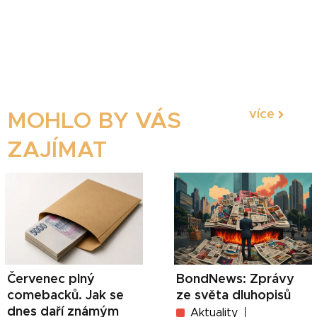
více
MOHLO BY VÁS
ZAJÍMAT
Červenec plný
BondNews: Zprávy
comebacků. Jak se
ze světa dluhopisů
dnes daří známým
Aktuality