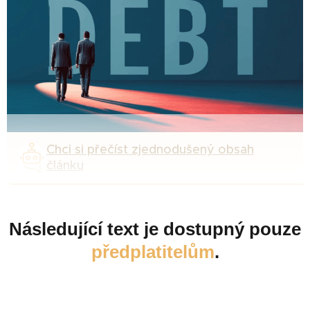
Chci si přečíst zjednodušený obsah
článku
Následující text je dostupný pouze
předplatitelům
.