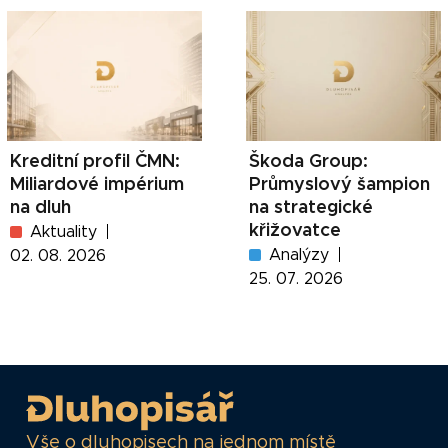
Kreditní profil ČMN:
Škoda Group:
Miliardové impérium
Průmyslový šampion
na dluh
na strategické
křižovatce
Aktuality
Analýzy
02. 08. 2026
25. 07. 2026
Vše o dluhopisech na jednom místě