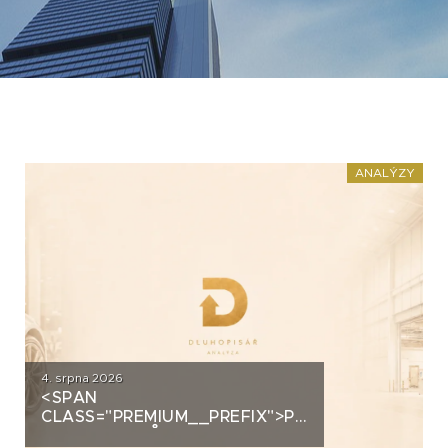
ANALÝZY
4. srpna 2026
<SPAN
CLASS="PREMIUM__PREFIX">PREMIUM</SPAN>
AUTOSALONŮ K