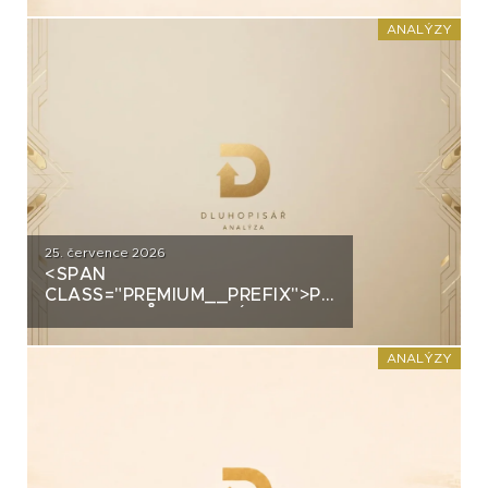
PRŮMYSLOVÝM HALÁM. CO
STOJÍ ZA DLUHOPISY UH CAR
ANALÝZY
INVEST?
25. července 2026
<SPAN
CLASS="PREMIUM__PREFIX">PREMIUM</SPAN>
GROUP: PRŮMYSLOVÝ
ŠAMPION NA STRATEGICKÉ
KŘIŽOVATCE
ANALÝZY