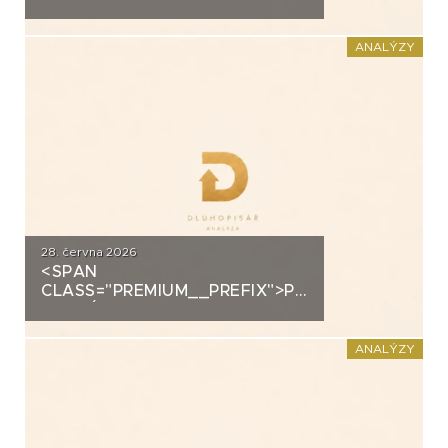
ANALÝZA: EUC
ANALÝZY
28. června 2026
<SPAN
CLASS="PREMIUM__PREFIX">PREMIUM</SPAN>K
ANALÝZA: FORTUNA
ANALÝZY