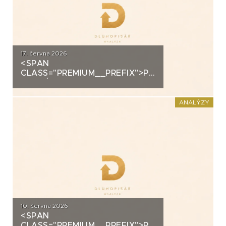
17. června 2026
<SPAN
CLASS="PREMIUM__PREFIX">PREMIUM</SPAN>K
ANALÝZA: VIAGEM
ANALÝZY
10. června 2026
<SPAN
CLASS="PREMIUM__PREFIX">PREMIUM</SPAN>K