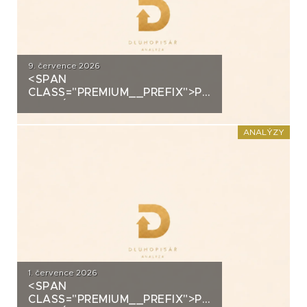
9. července 2026
<SPAN
CLASS="PREMIUM__PREFIX">PREMIUM</SPAN>K
ANALÝZA: ALLRISK MERIDIEM
INVESTMENT
ANALÝZY
1. července 2026
<SPAN
CLASS="PREMIUM__PREFIX">PREMIUM</SPAN>K