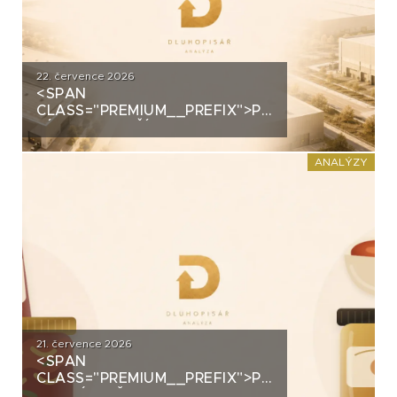
22. července 2026
<SPAN
CLASS="PREMIUM__PREFIX">PREMIUM</SPAN>
ZÍSKALA DALŠÍ 2,5 MILIARDY
KORUN, KTERÉ ČEKÁ V ROCE
2030 VELKÝ TEST. CO
ANALÝZY
ROZHODNE O JEJICH
SPLACENÍ?
21. července 2026
<SPAN
CLASS="PREMIUM__PREFIX">PREMIUM</SPAN>K
ANALÝZA ŽIVINY: Z