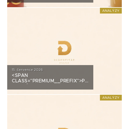
DOMÁCÍHO KIMCHI K
DLUHOPISOVÉMU PROGRAMU
ANALÝZY
ZA PŮL MILIARDY
15. července 2026
<SPAN
CLASS="PREMIUM__PREFIX">PREMIUM</SPAN>K
ANALÝZA: DLUHOPISY 3M
FUND MSI SICAV (MS-INVEST)
ANALÝZY