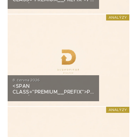
ANALÝZA: SECOND
FOUNDATION
ANALÝZY
8. června 2026
<SPAN
CLASS="PREMIUM__PREFIX">PREMIUM</SPAN>K
ANALÝZA: DLUHOPISY
POLYMER NANO CENTRUM (AG
CHEMI GROUP)
ANALÝZY