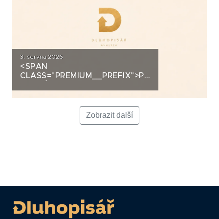
3. června 2026
<SPAN
CLASS="PREMIUM__PREFIX">PREMIUM</SPAN>K
ANALÝZA: LA FENICE GROUP
Zobrazit další