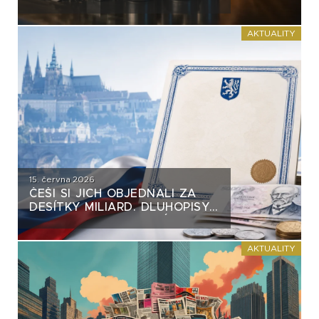
VĚTŠINY DLUHOPISŮ. VZNIKÁ
NA TRHU NEBEZPEČNÝ
PRECEDENT?
AKTUALITY
15. června 2026
ČEŠI SI JICH OBJEDNALI ZA
DESÍTKY MILIARD. DLUHOPISY
REPUBLIKY NASTAVUJÍ
FIREMNÍM EMISÍM NEPŘÍJEMNÉ
ZRCADLO
AKTUALITY