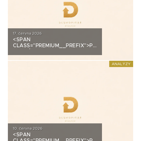
17. června 2026
<SPAN
CLASS="PREMIUM__PREFIX">PREMIUM</SPAN>K
ANALÝZA: VIAGEM
ANALÝZY
10. června 2026
<SPAN
CLASS="PREMIUM__PREFIX">PREMIUM</SPAN>K