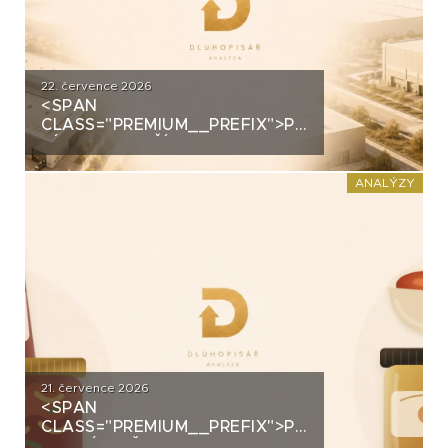
22. července 2026
<SPAN
CLASS="PREMIUM__PREFIX">PREMIUM</SPAN>
ZÍSKALA DALŠÍ 2,5 MILIARDY
KORUN, KTERÉ ČEKÁ V ROCE
2030 VELKÝ TEST. CO
ANALÝZY
ROZHODNE O JEJICH
SPLACENÍ?
21. července 2026
<SPAN
CLASS="PREMIUM__PREFIX">PREMIUM</SPAN>K
ANALÝZA ŽIVINY: Z