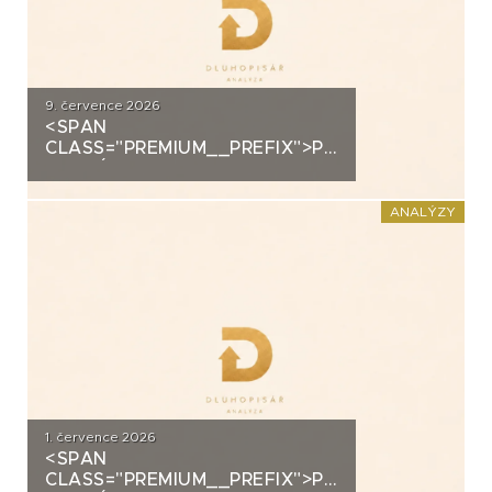
9. července 2026
<SPAN
CLASS="PREMIUM__PREFIX">PREMIUM</SPAN>K
ANALÝZA: ALLRISK MERIDIEM
INVESTMENT
ANALÝZY
1. července 2026
<SPAN
CLASS="PREMIUM__PREFIX">PREMIUM</SPAN>K