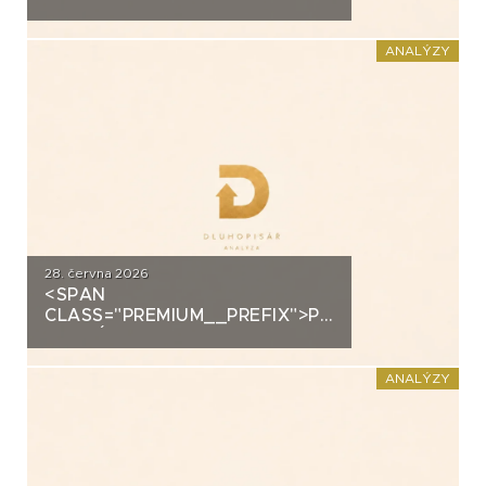
ANALÝZA: EUC
ANALÝZY
28. června 2026
<SPAN
CLASS="PREMIUM__PREFIX">PREMIUM</SPAN>K
ANALÝZA: FORTUNA
ANALÝZY