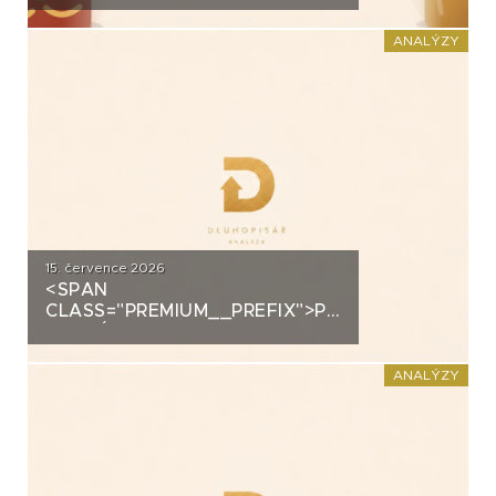
DOMÁCÍHO KIMCHI K
DLUHOPISOVÉMU PROGRAMU
ANALÝZY
ZA PŮL MILIARDY
15. července 2026
<SPAN
CLASS="PREMIUM__PREFIX">PREMIUM</SPAN>K
ANALÝZA: DLUHOPISY 3M
FUND MSI SICAV (MS-INVEST)
ANALÝZY