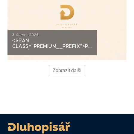
3. června 2026
<SPAN
CLASS="PREMIUM__PREFIX">PREMIUM</SPAN>K
ANALÝZA: LA FENICE GROUP
Zobrazit další