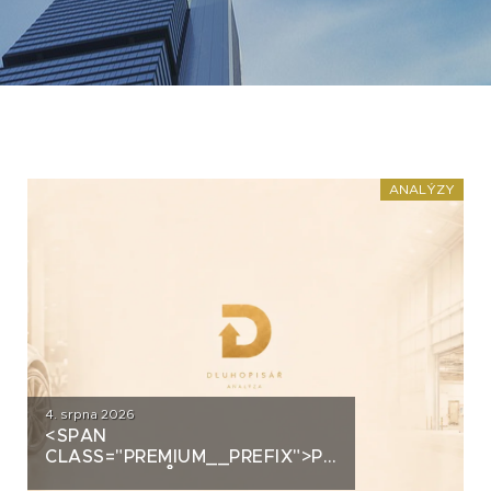
ANALÝZY
4. srpna 2026
<SPAN
CLASS="PREMIUM__PREFIX">PREMIUM</SPAN>
AUTOSALONŮ K