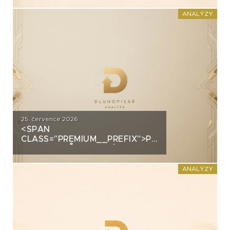
PRŮMYSLOVÝM HALÁM. CO
STOJÍ ZA DLUHOPISY UH CAR
ANALÝZY
INVEST?
25. července 2026
<SPAN
CLASS="PREMIUM__PREFIX">PREMIUM</SPAN>
GROUP: PRŮMYSLOVÝ
ŠAMPION NA STRATEGICKÉ
KŘIŽOVATCE
ANALÝZY