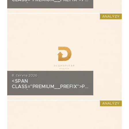
ANALÝZA: SECOND
FOUNDATION
ANALÝZY
8. června 2026
<SPAN
CLASS="PREMIUM__PREFIX">PREMIUM</SPAN>K
ANALÝZA: DLUHOPISY
POLYMER NANO CENTRUM (AG
CHEMI GROUP)
ANALÝZY