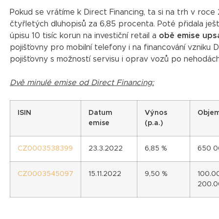
Pokud se vrátíme k Direct Financing, ta si na trh v roce
čtyřletých dluhopisů za 6,85 procenta. Poté přidala ještě
úpisu 10 tisíc korun na investiční retail a
obě emise upsal
pojišťovny pro mobilní telefony i na financování vzniku D
pojišťovny s možností servisu i oprav vozů po nehodách
Dvě minulé emise od Direct Financing:
ISIN
Datum
Výnos
Obje
emise
(p.a.)
CZ0003538399
23.3.2022
6,85 %
650 0
CZ0003545097
15.11.2022
9,50 %
100.0
200.0