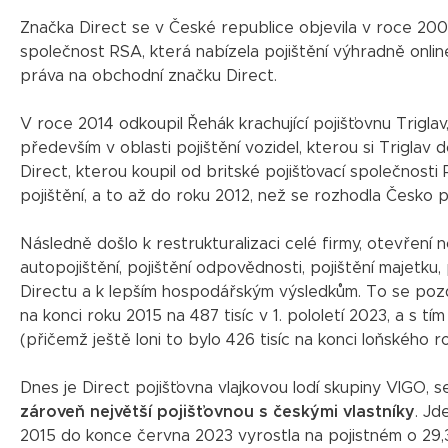
Značka Direct se v České republice objevila v roce 2007
společnost RSA, která nabízela pojištění výhradně online.
práva na obchodní značku Direct.
V roce 2014 odkoupil Řehák krachující pojišťovnu Triglav,
především v oblasti pojištění vozidel, kterou si Trigla
Direct, kterou koupil od britské pojišťovací společnost
pojištění, a to až do roku 2012, než se rozhodla Česko 
Následně došlo k restrukturalizaci celé firmy, otevření
autopojištění, pojištění odpovědnosti, pojištění majetku, 
Directu a k lepším hospodářským výsledkům. To se pozdě
na konci roku 2015 na 487 tisíc v 1. pololetí 2023, a s t
(přičemž ještě loni to bylo 426 tisíc na konci loňského r
Dnes je Direct pojišťovna vlajkovou lodí skupiny VIGO, 
zároveň největší pojišťovnou s českými vlastníky
. Jd
2015 do konce června 2023 vyrostla na pojistném o 29,3 