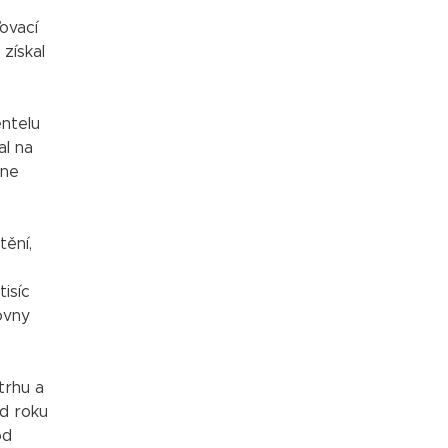
ovací
 získal
entelu
al na
ine
tění,
e
isíc
ťovny
trhu a
Od roku
od