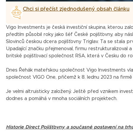
Chci si přečíst zjednodušený obsah článku
Vigo Investments je česká investiční skupina, kterou zal
předtím působil roky jako šéf České pojišťovny, aby ná
Slovinců českou dcera pojišťovny Triglav. Ta se stala prv
Upadající značku přejmenoval, firmu restrukturalizoval a
britské pojišťovací společnost RSA, která v Česku do r
Dnes Řehák mateřskou společnost Vigo Investments vla
společnost VIGO One, přičemž k 8. lednu 2023 na firmě v
Je velmi altruisticky založený. Ještě před vznikem invest
dodnes a pomáhá v mnoha sociálních projektech.
Historie Direct Pojišťovny a současné postavení na trh