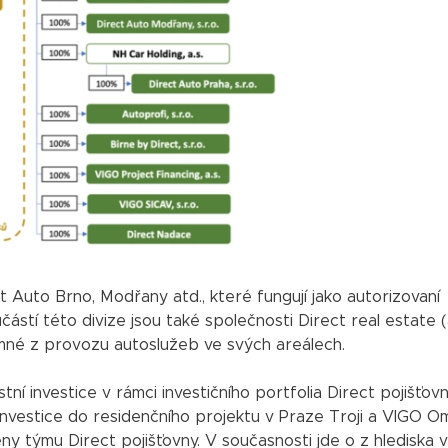
t Auto Brno, Modřany atd., které fungují jako autorizovaní
ástí této divize jsou také společnosti Direct real estate (a
jemné z provozu autoslužeb ve svých areálech.
 investice v rámci investičního portfolia Direct pojišťovn
 investice do residenčního projektu v Praze Troji a VIGO 
eny týmu Direct pojišťovny. V současnosti jde o z hlediska 