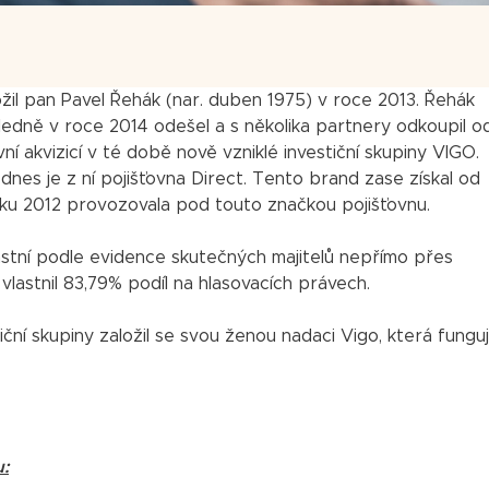
ožil pan Pavel Řehák (nar. duben 1975) v roce 2013. Řehák
sledně v roce 2014 odešel a s několika partnery odkoupil o
ní akvizicí v té době nově vzniklé investiční skupiny VIGO.
 dnes je z ní pojišťovna Direct. Tento brand zase získal od
oku 2012 provozovala pod touto značkou pojišťovnu.
stní podle evidence skutečných majitelů nepřímo přes
lastnil 83,79% podíl na hlasovacích právech.
iční skupiny založil se svou ženou nadaci Vigo, která fungu
u: