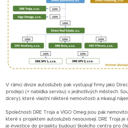
V rámci divize autoslužeb pak vystupují firmy jako Direc
prodejci (+ nabídka servisu) v jednotlivých městech. Souč
dcery), které vlastní některé nemovitosti a inkasují ná
Společnosti DRE Troja a VIGO Omeg jsou pak nemovitostní
které s projektem autoslužeb nesouvisejí. DRE Troja je
je investice do projektu budoucí školicího centra pro čl