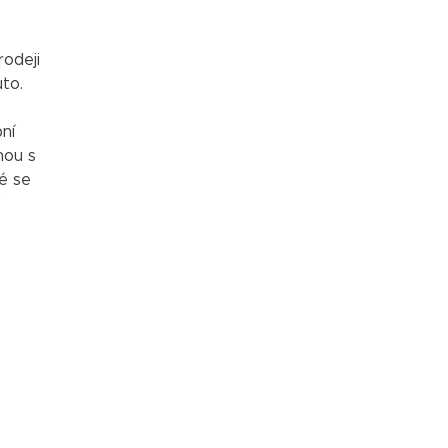
rodeji
to.
ní
nou s
é se