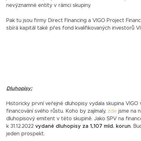
nevýznamné entity v rámci skupiny.
Pak tu jsou firmy Direct Financing a VIGO Project Financ
sbírá kapitál také přes fond kvalifikovaných investorů 
Dluhopisy:
Historicky první veřejné dluhopisy vydala skupina VIGO 
financování svého růstu. Koho by zajímaly,
zde
jsme na ně
dluhopisový emitent v této skupině. Jako SPV na financ
k 31.12.2022
vydané dluhopisy za 1,107 mld. korun
. Bu
jeden prospekt.