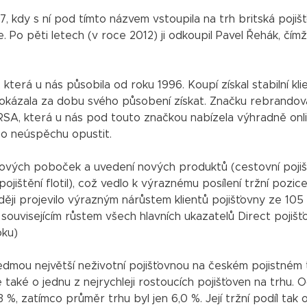
, kdy s ní pod tímto názvem vstoupila na trh britská pojišť
 Po pěti letech (v roce 2012) ji odkoupil Pavel Řehák, čímž
 která u nás působila od roku 1996. Koupí získal stabilní kli
v dokázala za dobu svého působení získat. Značku rebrandov
i RSA, která u nás pod touto značkou nabízela výhradně onl
po neúspěchu opustit.
 nových poboček a uvedení nových produktů (cestovní pojiš
pojištění flotil), což vedlo k výraznému posílení tržní pozic
ji projevilo výrazným nárůstem klientů pojišťovny ze 105 t
ím souvisejícím růstem všech hlavních ukazatelů Direct pojiš
oku)
sedmou největší neživotní pojišťovnou na českém pojistném 
e také o jednu z nejrychleji rostoucích pojišťoven na trhu. 
%, zatímco průměr trhu byl jen 6,0 %. Její tržní podíl tak 