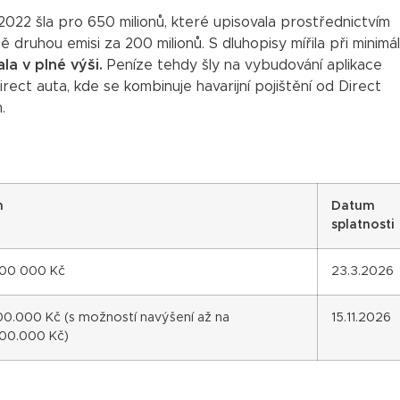
 2022 šla pro 650 milionů, které upisovala prostřednictvím
 druhou emisi za 200 milionů. S dluhopisy mířila při minimál
a v plné výši.
Peníze tehdy šly na vybudování aplikace
irect auta, kde se kombinuje havarijní pojištění od Direct
.
m
Datum
splatnosti
00 000 Kč
23.3.2026
00.000 Kč (s možností navýšení až na
15.11.2026
00.000 Kč)