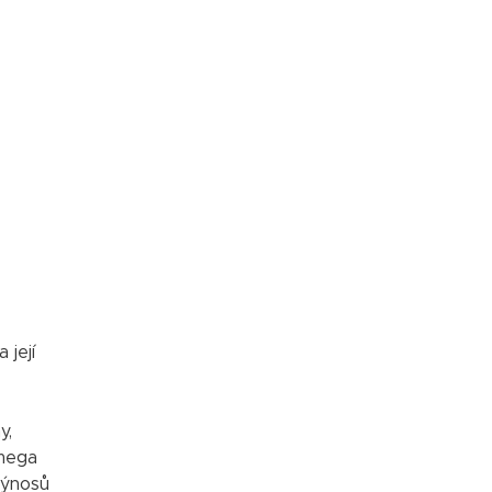
 její
y,
Omega
výnosů