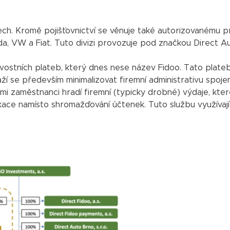
ech. Kromě pojišťovnictví se věnuje také autorizovanému p
a, VW a Fiat. Tuto divizi provozuje pod značkou Direct Au
ostních plateb, který dnes nese název Fidoo. Tato plateb
ží se především minimalizovat firemní administrativu spoje
mi zaměstnanci hradí firemní (typicky drobné) výdaje, kter
ikace namísto shromažďování účtenek. Tuto službu využívají