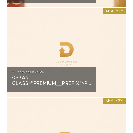
DOMÁCÍHO KIMCHI K
DLUHOPISOVÉMU PROGRAMU
ANALÝZY
ZA PŮL MILIARDY
15. července 2026
<SPAN
CLASS="PREMIUM__PREFIX">PREMIUM</SPAN>K
ANALÝZA: DLUHOPISY 3M
FUND MSI SICAV (MS-INVEST)
ANALÝZY