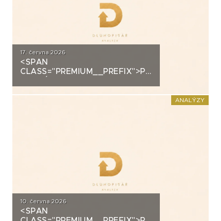
17. června 2026
<SPAN
CLASS="PREMIUM__PREFIX">PREMIUM</SPAN>K
ANALÝZA: VIAGEM
ANALÝZY
10. června 2026
<SPAN
CLASS="PREMIUM__PREFIX">PREMIUM</SPAN>K