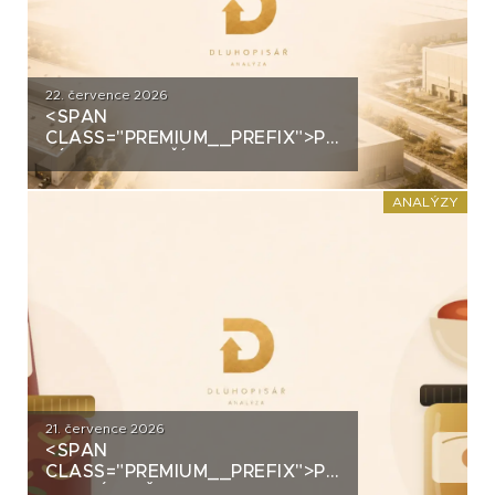
22. července 2026
<SPAN
CLASS="PREMIUM__PREFIX">PREMIUM</SPAN>
ZÍSKALA DALŠÍ 2,5 MILIARDY
KORUN, KTERÉ ČEKÁ V ROCE
2030 VELKÝ TEST. CO
ANALÝZY
ROZHODNE O JEJICH
SPLACENÍ?
21. července 2026
<SPAN
CLASS="PREMIUM__PREFIX">PREMIUM</SPAN>K
ANALÝZA ŽIVINY: Z