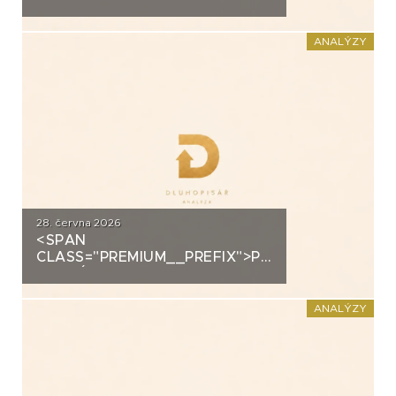
ANALÝZA: EUC
ANALÝZY
28. června 2026
<SPAN
CLASS="PREMIUM__PREFIX">PREMIUM</SPAN>K
ANALÝZA: FORTUNA
ANALÝZY