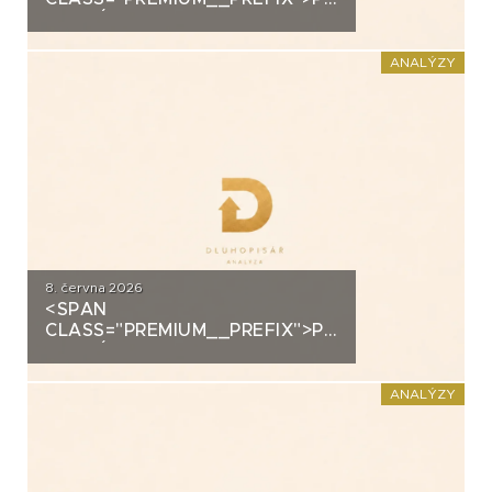
ANALÝZA: SECOND
FOUNDATION
ANALÝZY
8. června 2026
<SPAN
CLASS="PREMIUM__PREFIX">PREMIUM</SPAN>K
ANALÝZA: DLUHOPISY
POLYMER NANO CENTRUM (AG
CHEMI GROUP)
ANALÝZY