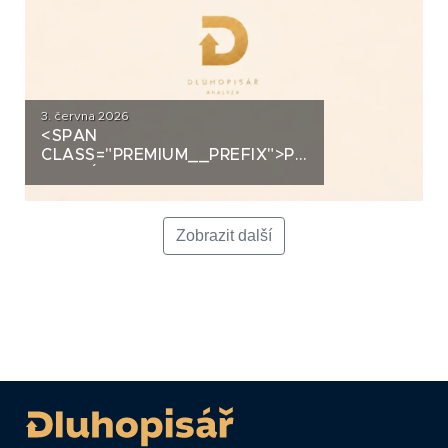
3. června 2026
<SPAN
CLASS="PREMIUM__PREFIX">PREMIUM</SPAN>K
ANALÝZA: LA FENICE GROUP
Zobrazit další