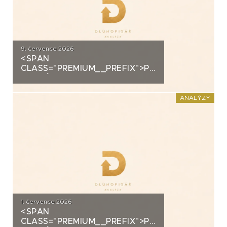
9. července 2026
<SPAN
CLASS="PREMIUM__PREFIX">PREMIUM</SPAN>K
ANALÝZA: ALLRISK MERIDIEM
INVESTMENT
ANALÝZY
1. července 2026
<SPAN
CLASS="PREMIUM__PREFIX">PREMIUM</SPAN>K