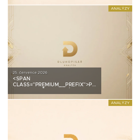
PRŮMYSLOVÝM HALÁM. CO
STOJÍ ZA DLUHOPISY UH CAR
ANALÝZY
INVEST?
25. července 2026
<SPAN
CLASS="PREMIUM__PREFIX">PREMIUM</SPAN>
GROUP: PRŮMYSLOVÝ
ŠAMPION NA STRATEGICKÉ
KŘIŽOVATCE
ANALÝZY