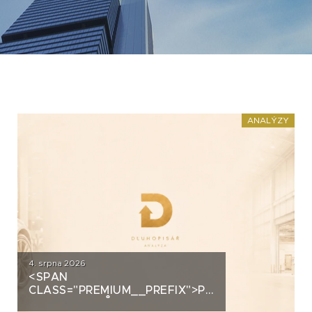
ANALÝZY
4. srpna 2026
<SPAN
CLASS="PREMIUM__PREFIX">PREMIUM</SPAN>
AUTOSALONŮ K