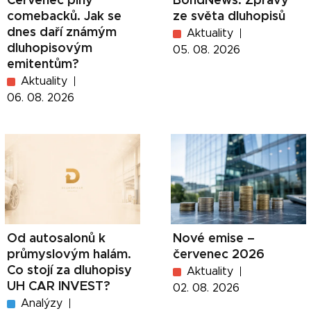
Červenec plný
BondNews: Zprávy
comebacků. Jak se
ze světa dluhopisů
dnes daří známým
Aktuality
dluhopisovým
05. 08. 2026
emitentům?
Aktuality
06. 08. 2026
Od autosalonů k
Nové emise –
průmyslovým halám.
červenec 2026
Co stojí za dluhopisy
Aktuality
UH CAR INVEST?
02. 08. 2026
Analýzy