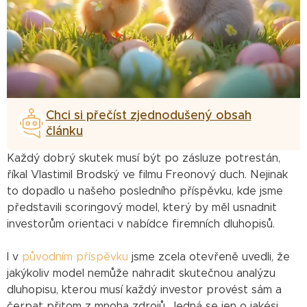
Chci si přečíst zjednodušený obsah
článku
Každý dobrý skutek musí být po zásluze potrestán,
říkal Vlastimil Brodský ve filmu Freonový duch. Nejinak
to dopadlo u našeho posledního příspěvku, kde jsme
představili scoringový model, který by měl usnadnit
investorům orientaci v nabídce firemních dluhopisů.
I v
původním příspěvku
jsme zcela otevřeně uvedli, že
jakýkoliv model nemůže nahradit skutečnou analýzu
dluhopisu, kterou musí každý investor provést sám a
čerpat přitom z mnoha zdrojů. Jedná se jen o jakési