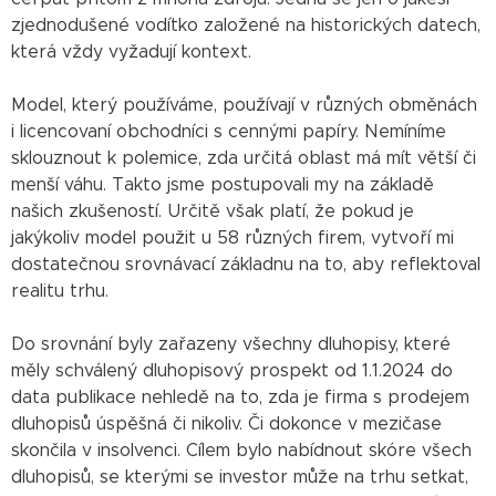
zjednodušené vodítko založené na historických datech,
která vždy vyžadují kontext.
Model, který používáme, používají v různých obměnách
i licencovaní obchodníci s cennými papíry. Nemíníme
sklouznout k polemice, zda určitá oblast má mít větší či
menší váhu. Takto jsme postupovali my na základě
našich zkušeností. Určitě však platí, že pokud je
jakýkoliv model použit u 58 různých firem, vytvoří mi
dostatečnou srovnávací základnu na to, aby reflektoval
realitu trhu.
Do srovnání byly zařazeny všechny dluhopisy, které
měly schválený dluhopisový prospekt od 1.1.2024 do
data publikace nehledě na to, zda je firma s prodejem
dluhopisů úspěšná či nikoliv. Či dokonce v mezičase
skončila v insolvenci. Cílem bylo nabídnout skóre všech
dluhopisů, se kterými se investor může na trhu setkat,