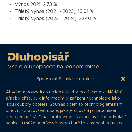
Výnos 2021:
2.73 %
Tříletý výnos (2021 - 2023):
16.01 %
Tříletý výnos (2022 - 2024):
22.40 %
Vše o dluhopisech na jednom místě
Spravovat Souhlas s cookies
NAVIGACE
Abychom poskytli co nejlepší služby, používáme k ukládání
a/nebo přístupu k informacím o zařízení, technologie jako
Články
jsou soubory cookies. Souhlas s těmito technologiemi nám
umožní zpracovávat údaje, jako je chování při procházení
Dluhopisář
nebo jedinečná ID na tomto webu. Nesouhlas nebo odvolání
Časté dotazy
souhlasu může nepříznivě ovlivnit určité vlastnosti a funkce.