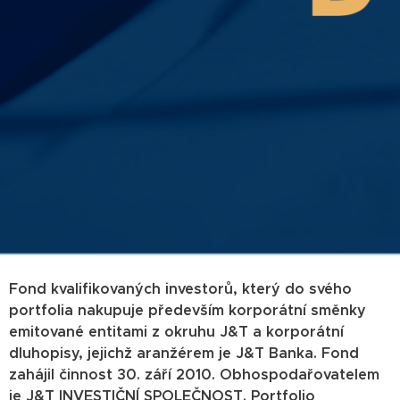
Fond kvalifikovaných investorů, který do svého
portfolia nakupuje především korporátní směnky
emitované entitami z okruhu J&T a korporátní
dluhopisy, jejichž aranžérem je J&T Banka. Fond
zahájil činnost 30. září 2010. Obhospodařovatelem
je J&T INVESTIČNÍ SPOLEČNOST. Portfolio