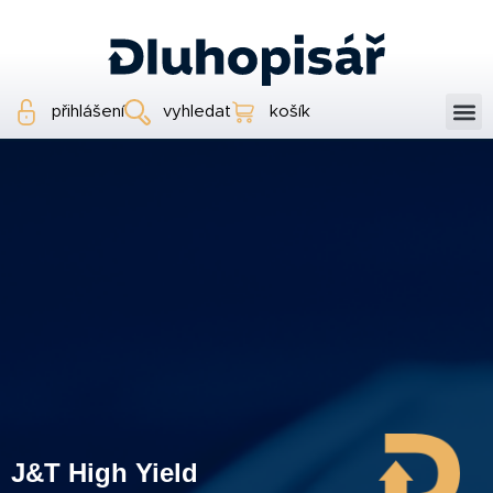
přihlášení
vyhledat
košík
J&T High Yield