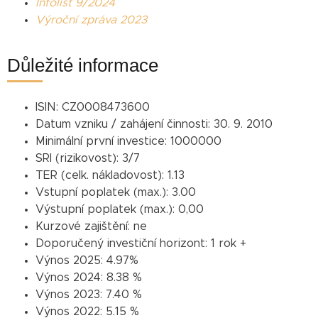
Infolist 9/2024
Výroční zpráva 2023
Důležité informace
ISIN:
CZ0008473600
Datum vzniku / zahájení činnosti:
30. 9. 2010
Minimální první investice:
1000000
SRI (rizikovost):
3/7
TER (celk. nákladovost):
1.13
Vstupní poplatek (max.):
3.00
Výstupní poplatek (max.):
0,00
Kurzové zajištění:
ne
Doporučený investiční horizont:
1 rok +
Výnos 2025:
4.97%
Výnos 2024:
8.38 %
Výnos 2023:
7.40 %
Výnos 2022:
5.15 %