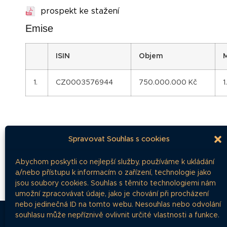
prospekt ke stažení
Emise
I
SIN
Objem
1.
CZ0003576944
750.000.000 Kč
1
Spravovat Souhlas s cookies
Dokumenty
Abychom poskytli co nejlepší služby, používáme k ukládání
a/nebo přístupu k informacím o zařízení, technologie jako
jsou soubory cookies. Souhlas s těmito technologiemi nám
umožní zpracovávat údaje, jako je chování při procházení
nebo jedinečná ID na tomto webu. Nesouhlas nebo odvolání
souhlasu může nepříznivě ovlivnit určité vlastnosti a funkce.