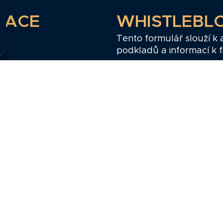
GACE
WHISTLEBL
Tento formulář slouží k
podkladů a informací k 
ř
Pokud si myslíte, že mát
zy
redakce měla vědět, zd
poskytnout.
sobních údajů
Whistleblow
Webdesign