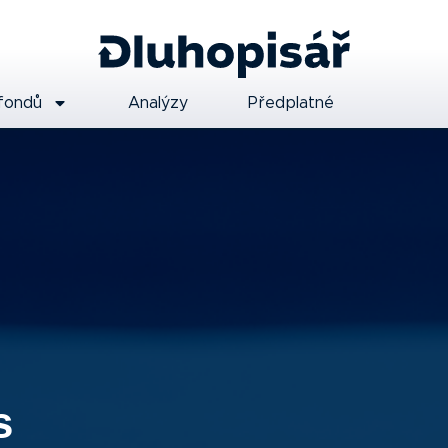
fondů
Analýzy
Předplatné
s