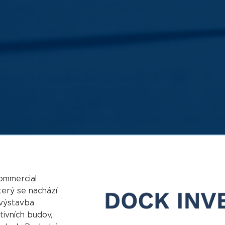
Commercial
terý se nachází
 výstavba
tivních budov,