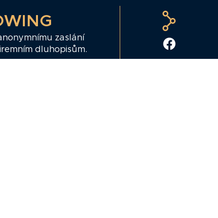
OWING
 anonymnímu zaslání
firemním dluhopisům.
e informace, o kterých by
e nám je můžete
ing