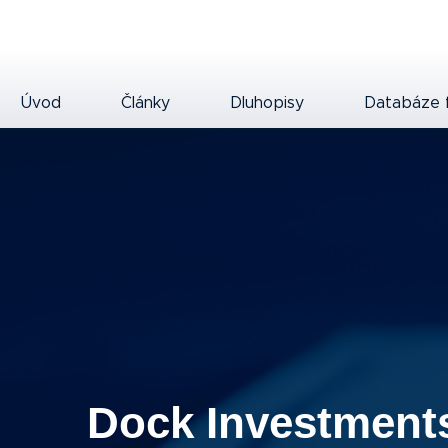
Úvod
Články
Dluhopisy
Databáze 
Dock Investment