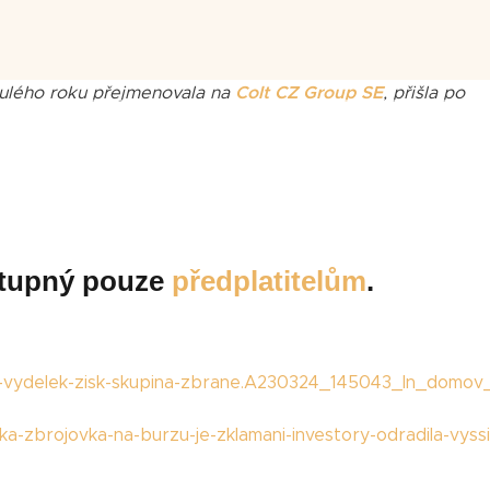
nulého roku přejmenovala na
Colt CZ Group SE
, přišla po
ostupný pouze
předplatitelům
.
e-vydelek-zisk-skupina-zbrane.A230324_145043_ln_domov
ka-zbrojovka-na-burzu-je-zklamani-investory-odradila-vyss