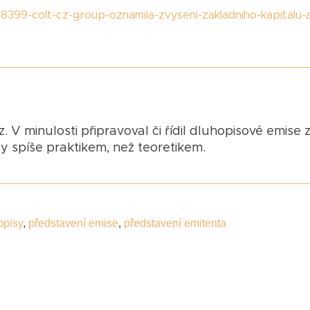
8399-colt-cz-group-oznamila-zvyseni-zakladniho-kapitalu-
. V minulosti připravoval či řídil dluhopisové emise 
dy spíše praktikem, než teoretikem.
opisy
,
představení emise
,
představení emitenta