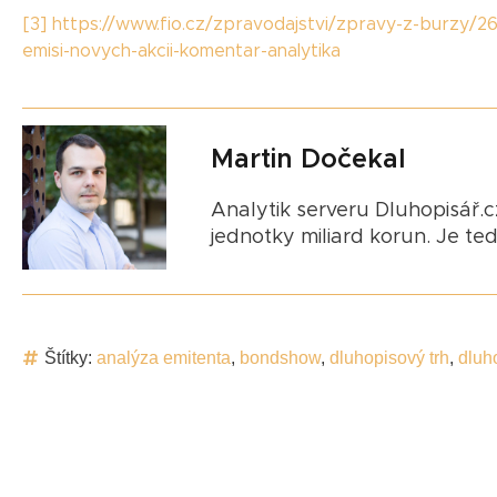
[3]
https://www.fio.cz/zpravodajstvi/zpravy-z-burzy/26
emisi-novych-akcii-komentar-analytika
Martin Dočekal
Analytik serveru Dluhopisář.cz
jednotky miliard korun. Je te
Štítky:
analýza emitenta
,
bondshow
,
dluhopisový trh
,
dluh