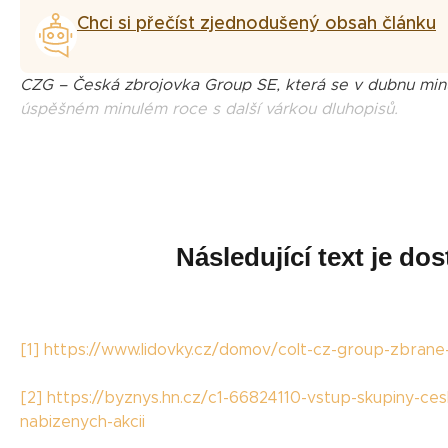
Chci si přečíst zjednodušený obsah článku
CZG – Česká zbrojovka Group SE, která se v dubnu mi
úspěšném minulém roce s další várkou dluhopisů.
Následující text je d
[1]
https://www.lidovky.cz/domov/colt-cz-group-zbran
[2]
https://byznys.hn.cz/c1-66824110-vstup-skupiny-ces
nabizenych-akcii