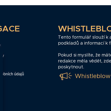
GACE
WHISTLEBL
Tento formulář slouží k
podkladů a informací k 
ř
Pokud si myslíte, že mát
zy
redakce měla vědět, zd
poskytnout.
sobních údajů
Whistleblow