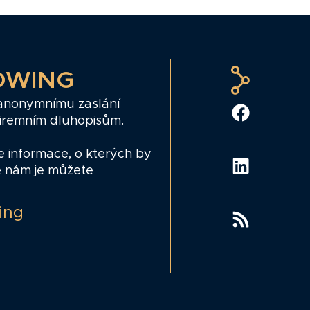
OWING
 anonymnímu zaslání
firemním dluhopisům.
e informace, o kterých by
e nám je můžete
ing