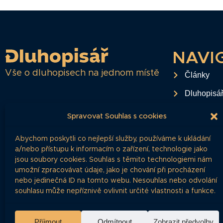
NAVI
Vše o dluhopisech na jednom místě
Články
Dluhopisá
Časté dota
Spravovat Souhlas s cookies
O projektu
Abychom poskytli co nejlepší služby, používáme k ukládání
Ochrana o
a/nebo přístupu k informacím o zařízení, technologie jako
jsou soubory cookies. Souhlas s těmito technologiemi nám
RSS Feed
umožní zpracovávat údaje, jako je chování při procházení
nebo jedinečná ID na tomto webu. Nesouhlas nebo odvolání
Kontakt
souhlasu může nepříznivě ovlivnit určité vlastnosti a funkce.
Příjmout
Odmítnout
Zobrazit předvolby