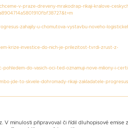
chceme-v-praze-dreveny-mrakodrap-rikaji-kralove-ceskyc
fa8904714a5801910fbf38727&t=m
rogresus-zahajily-u-chomutova-vystavbu-noveho-logisticke
m-krize-investice-do-nich-je-prilezitost-tvrdi-zrust-z-
pohledem-do-vasich-oci-ted-oznamuji-nove-miliony-i-certif
ambo-jde-to-skvele-dohromady-rikaji-zakladatele-progresu
. V minulosti připravoval či řídil dluhopisové emise 