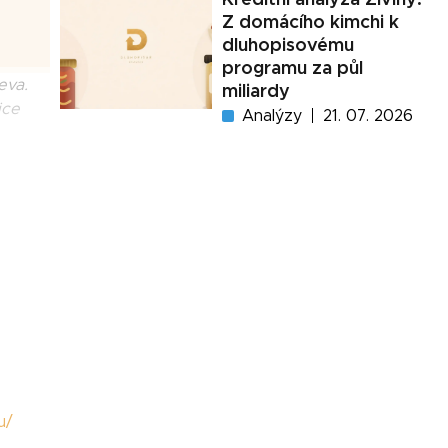
Z domácího kimchi k
dluhopisovému
programu za půl
eva.
miliardy
ice
Analýzy
21. 07. 2026
u/