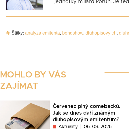
jednotky miliard korun. Je te
Štítky:
analýza emitenta
,
bondshow
,
dluhopisový trh
,
dluh
MOHLO BY VÁS
ZAJÍMAT
Červenec plný comebacků.
Jak se dnes daří známým
dluhopisovým emitentům?
Aktuality
06. 08. 2026