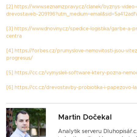
[2]
https://www.seznamzpravy.cz/clanek/byznys-video-
drevostaveb-209196?utm_medium=email&sid=5a412ad
[3]
https://www.dnoviny.cz/spedice-logistika/garbe-a-p
centra
[4]
https://forbes.cz/prumyslove-nemovitosti-jsou-viteze
progresus/
[5]
https://cc.cz/vymysleli-software-ktery-pozna-nemoc-
[
6]
https://cc.cz/drevostavby-probiotika-i-papezovo-l
Martin Dočekal
Analytik serveru Dluhopisář.cz