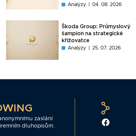
Analýzy
04. 08. 2026
Škoda Group: Průmyslový
šampion na strategické
křižovatce
Analýzy
25. 07. 2026
OWING
 anonymnímu zaslání
firemním dluhopisům.