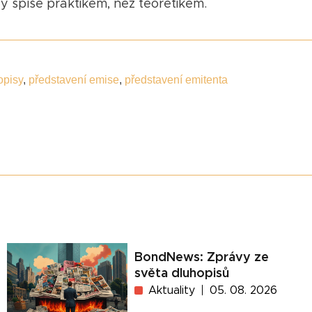
dy spíše praktikem, než teoretikem.
opisy
,
představení emise
,
představení emitenta
BondNews: Zprávy ze
světa dluhopisů
Aktuality
05. 08. 2026