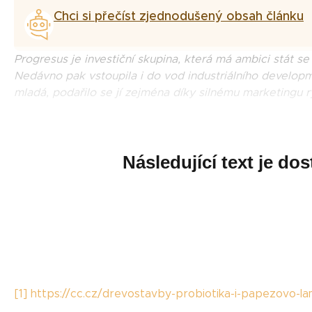
Chci si přečíst zjednodušený obsah článku
Progresus je investiční skupina, která má ambici stát
Nedávno pak vstoupila i do vod industriálního devel
mladá, podařilo se jí zejména díky silnému marketingu
Následující text je d
[1]
https://cc.cz/drevostavby-probiotika-i-papezovo-la