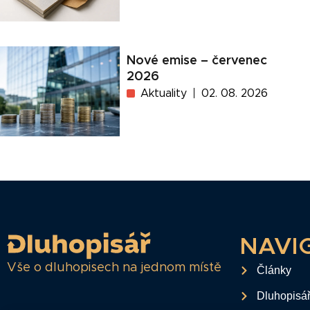
Nové emise – červenec
2026
Aktuality
02. 08. 2026
NAVI
Vše o dluhopisech na jednom místě
Články
Dluhopisá