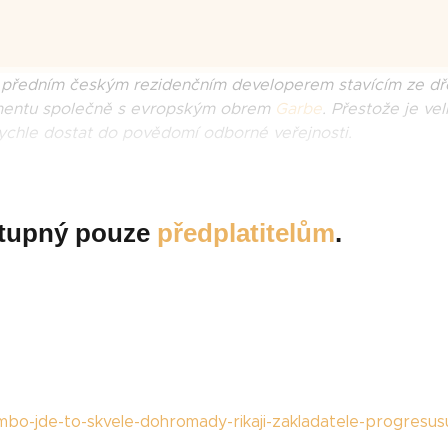
 se předním českým rezidenčním developerem stavícím ze dř
opmentu společně s evropským obrem
Garbe
. Přestože je vel
 rychle dostat do povědomí odborné veřejnosti.
ostupný pouze
předplatitelům
.
mbo-jde-to-skvele-dohromady-rikaji-zakladatele-progresus