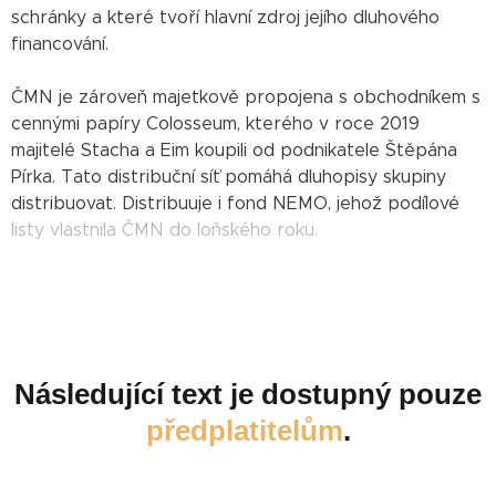
schránky a které tvoří hlavní zdroj jejího dluhového
financování.
ČMN je zároveň majetkově propojena s obchodníkem s
cennými papíry Colosseum, kterého v roce 2019
majitelé Stacha a Eim koupili od podnikatele Štěpána
Pírka. Tato distribuční síť pomáhá dluhopisy skupiny
distribuovat. Distribuuje i fond NEMO, jehož podílové
listy vlastnila ČMN do loňského roku.
Následující text je dostupný pouze
předplatitelům
.