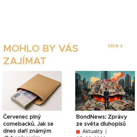
více
MOHLO BY VÁS
ZAJÍMAT
Červenec plný
BondNews: Zprávy
comebacků. Jak se
ze světa dluhopisů
dnes daří známým
Aktuality