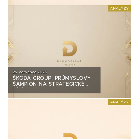
INVEST?
ANALÝZY
25. července 2026
ŠKODA GROUP: PRŮMYSLOVÝ
ŠAMPION NA STRATEGICKÉ
KŘIŽOVATCE
ANALÝZY