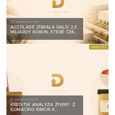
22. července 2026
ACCOLADE ZÍSKALA DALŠÍ 2,5
MILIARDY KORUN, KTERÉ ČEKÁ
V ROCE 2030 VELKÝ TEST. CO
ROZHODNE O JEJICH
SPLACENÍ?
ANALÝZY
21. července 2026
KREDITNÍ ANALÝZA ŽIVINY: Z
DOMÁCÍHO KIMCHI K
DLUHOPISOVÉMU PROGRAMU