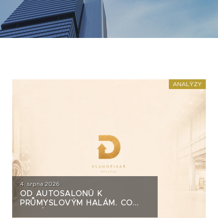
ANALÝZY
4. srpna 2026
OD AUTOSALONŮ K
PRŮMYSLOVÝM HALÁM. CO
STOJÍ ZA DLUHOPISY UH CAR