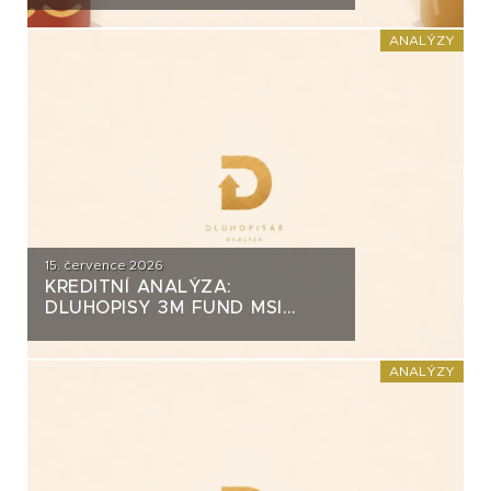
ZA PŮL MILIARDY
ANALÝZY
15. července 2026
KREDITNÍ ANALÝZA:
DLUHOPISY 3M FUND MSI
SICAV (MS-INVEST)
ANALÝZY